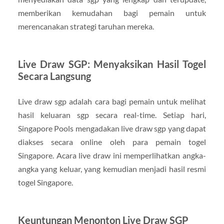
memberikan kemudahan bagi pemain untuk
merencanakan strategi taruhan mereka.
Live Draw SGP: Menyaksikan Hasil Togel
Secara Langsung
Live draw sgp adalah cara bagi pemain untuk melihat
hasil keluaran sgp secara real-time. Setiap hari,
Singapore Pools mengadakan live draw sgp yang dapat
diakses secara online oleh para pemain togel
Singapore. Acara live draw ini memperlihatkan angka-
angka yang keluar, yang kemudian menjadi hasil resmi
togel Singapore.
Keuntungan Menonton Live Draw SGP