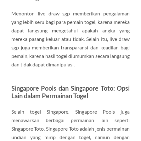
Menonton live draw sgp memberikan pengalaman
yang lebih seru bagi para pemain togel, karena mereka
dapat langsung mengetahui apakah angka yang
mereka pasang keluar atau tidak. Selain itu, live draw
sgp juga memberikan transparansi dan keadilan bagi
pemain, karena hasil togel diumumkan secara langsung
dan tidak dapat dimanipulasi.
Singapore Pools dan Singapore Toto: Opsi
Lain dalam Permainan Togel
Selain togel Singapore, Singapore Pools juga
menawarkan berbagai permainan lain seperti
Singapore Toto. Singapore Toto adalah jenis permainan
undian yang mirip dengan togel, namun dengan