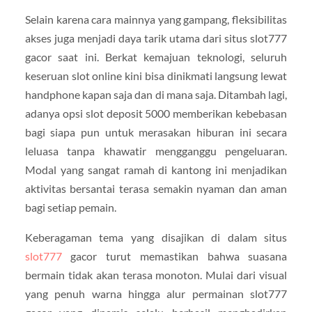
Selain karena cara mainnya yang gampang, fleksibilitas
akses juga menjadi daya tarik utama dari situs slot777
gacor saat ini. Berkat kemajuan teknologi, seluruh
keseruan slot online kini bisa dinikmati langsung lewat
handphone kapan saja dan di mana saja. Ditambah lagi,
adanya opsi slot deposit 5000 memberikan kebebasan
bagi siapa pun untuk merasakan hiburan ini secara
leluasa tanpa khawatir mengganggu pengeluaran.
Modal yang sangat ramah di kantong ini menjadikan
aktivitas bersantai terasa semakin nyaman dan aman
bagi setiap pemain.
Keberagaman tema yang disajikan di dalam situs
slot777
gacor turut memastikan bahwa suasana
bermain tidak akan terasa monoton. Mulai dari visual
yang penuh warna hingga alur permainan slot777