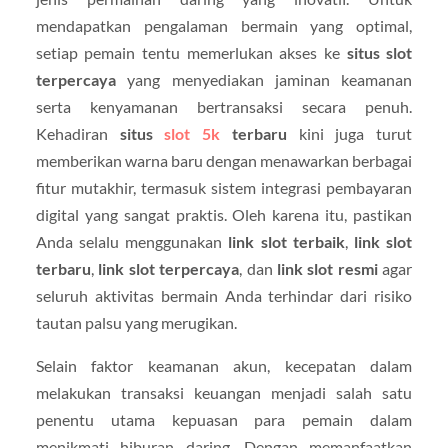
mendapatkan pengalaman bermain yang optimal,
setiap pemain tentu memerlukan akses ke
situs slot
terpercaya
yang menyediakan jaminan keamanan
serta kenyamanan bertransaksi secara penuh.
Kehadiran
situs
slot 5k
terbaru
kini juga turut
memberikan warna baru dengan menawarkan berbagai
fitur mutakhir, termasuk sistem integrasi pembayaran
digital yang sangat praktis. Oleh karena itu, pastikan
Anda selalu menggunakan
link slot terbaik
,
link slot
terbaru
,
link slot terpercaya
, dan
link slot resmi
agar
seluruh aktivitas bermain Anda terhindar dari risiko
tautan palsu yang merugikan.
Selain faktor keamanan akun, kecepatan dalam
melakukan transaksi keuangan menjadi salah satu
penentu utama kepuasan para pemain dalam
menikmati hiburan daring. Dengan memanfaatkan