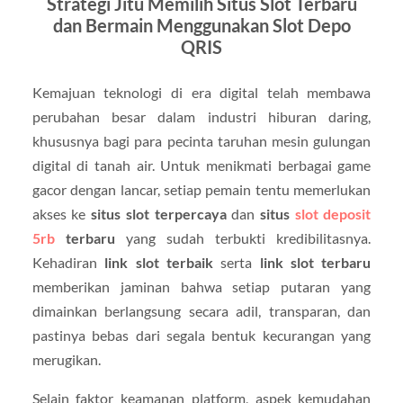
Strategi Jitu Memilih Situs Slot Terbaru
dan Bermain Menggunakan Slot Depo
QRIS
Kemajuan teknologi di era digital telah membawa
perubahan besar dalam industri hiburan daring,
khususnya bagi para pecinta taruhan mesin gulungan
digital di tanah air. Untuk menikmati berbagai game
gacor dengan lancar, setiap pemain tentu memerlukan
akses ke
situs slot terpercaya
dan
situs
slot deposit
5rb
terbaru
yang sudah terbukti kredibilitasnya.
Kehadiran
link slot terbaik
serta
link slot terbaru
memberikan jaminan bahwa setiap putaran yang
dimainkan berlangsung secara adil, transparan, dan
pastinya bebas dari segala bentuk kecurangan yang
merugikan.
Selain faktor keamanan platform, aspek kemudahan