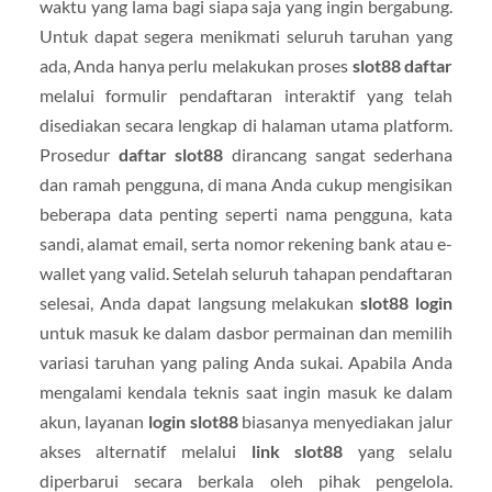
waktu yang lama bagi siapa saja yang ingin bergabung.
Untuk dapat segera menikmati seluruh taruhan yang
ada, Anda hanya perlu melakukan proses
slot88 daftar
melalui formulir pendaftaran interaktif yang telah
disediakan secara lengkap di halaman utama platform.
Prosedur
daftar slot88
dirancang sangat sederhana
dan ramah pengguna, di mana Anda cukup mengisikan
beberapa data penting seperti nama pengguna, kata
sandi, alamat email, serta nomor rekening bank atau e-
wallet yang valid. Setelah seluruh tahapan pendaftaran
selesai, Anda dapat langsung melakukan
slot88 login
untuk masuk ke dalam dasbor permainan dan memilih
variasi taruhan yang paling Anda sukai. Apabila Anda
mengalami kendala teknis saat ingin masuk ke dalam
akun, layanan
login slot88
biasanya menyediakan jalur
akses alternatif melalui
link slot88
yang selalu
diperbarui secara berkala oleh pihak pengelola.