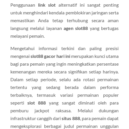
Penggunaan
link slot
alternatif ini sangat penting
untuk menghindari kendala pemblokiran jaringan serta
memastikan Anda tetap terhubung secara aman
langsung melalui layanan
agen slot88
yang bertugas
melayani pemain.
Mengetahui informasi terkini dan paling presisi
mengenai
slot88 gacor hari ini
merupakan kunci utama
bagi para pemain yang ingin meningkatkan persentase
kemenangan mereka secara signifikan setiap harinya.
Dalam setiap periode, selalu ada rotasi permainan
tertentu yang sedang berada dalam performa
terbaiknya, termasuk variasi permainan populer
seperti
slot 888
yang sangat diminati oleh para
pemburu jackpot raksasa. Melalui dukungan
infrastruktur canggih dari
situs 888
, para pemain dapat
mengeksplorasi berbagai judul permainan unggulan