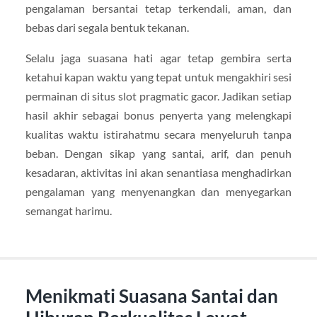
pengalaman bersantai tetap terkendali, aman, dan
bebas dari segala bentuk tekanan.
Selalu jaga suasana hati agar tetap gembira serta
ketahui kapan waktu yang tepat untuk mengakhiri sesi
permainan di situs slot pragmatic gacor. Jadikan setiap
hasil akhir sebagai bonus penyerta yang melengkapi
kualitas waktu istirahatmu secara menyeluruh tanpa
beban. Dengan sikap yang santai, arif, dan penuh
kesadaran, aktivitas ini akan senantiasa menghadirkan
pengalaman yang menyenangkan dan menyegarkan
semangat harimu.
Menikmati Suasana Santai dan