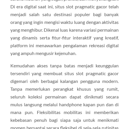
Di era digital saat ini, situs slot pragmatic gacor telah
menjadi salah satu destinasi populer bagi banyak
orang yang ingin mengisi waktu luang dengan aktivitas
yang menghibur. Dikenal luas karena variasi permainan
yang dinamis serta fitur-fitur interaktif yang kreatif,
platform ini menawarkan pengalaman rekreasi digital
yang ampuh mengusir kejenuhan.
Kemudahan akses tanpa batas menjadi keunggulan
tersendiri yang membuat situs slot pragmatic gacor
digemari oleh berbagai kalangan pengguna modern.
Tanpa memerlukan perangkat khusus yang rumit,
seluruh koleksi permainan dapat dinikmati secara
mulus langsung melalui handphone kapan pun dan di
mana pun. Fleksibilitas mobilitas ini memberikan
kebebasan penuh bagi siapa saja untuk menikmati
momen bersantai secara fleksibel di sela-sela rutinitas