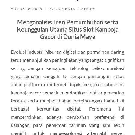
AUGUST 6, 2026
/
0 COMMENTS
/
STICKY
Menganalisis Tren Pertumbuhan serta
Keunggulan Utama Situs Slot Kamboja
Gacor di Dunia Maya
Evolusi industri hiburan digital dan permainan daring
terus menunjukkan peningkatan yang sangat signifikan
seiring dengan kemajuan teknologi telekomunikasi
yang semakin canggih. Di tengah persaingan ketat
antar platform di internet, topik mengenai situs slot
kamboja gacor semakin mendominasi daftar pencarian
teratas serta menjadi bahan perbincangan hangat di
berbagai komunitas digital. Fenomena ini
mencerminkan adanya perubahan preferensi di
kalangan para penikmat taruhan yang kini lebih
memilih untuk mengeksplorasi alternatif server