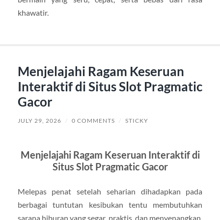
khawatir.
Menjelajahi Ragam Keseruan
Interaktif di Situs Slot Pragmatic
Gacor
JULY 29, 2026
/
0 COMMENTS
/
STICKY
Menjelajahi Ragam Keseruan Interaktif di
Situs Slot Pragmatic Gacor
Melepas penat setelah seharian dihadapkan pada
berbagai tuntutan kesibukan tentu membutuhkan
sarana hiburan yang segar, praktis, dan menyenangkan.