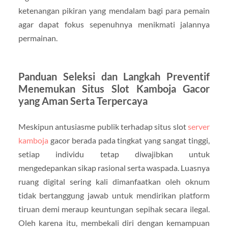
ketenangan pikiran yang mendalam bagi para pemain
agar dapat fokus sepenuhnya menikmati jalannya
permainan.
Panduan Seleksi dan Langkah Preventif
Menemukan Situs Slot Kamboja Gacor
yang Aman Serta Terpercaya
Meskipun antusiasme publik terhadap situs slot
server
kamboja
gacor berada pada tingkat yang sangat tinggi,
setiap individu tetap diwajibkan untuk
mengedepankan sikap rasional serta waspada. Luasnya
ruang digital sering kali dimanfaatkan oleh oknum
tidak bertanggung jawab untuk mendirikan platform
tiruan demi meraup keuntungan sepihak secara ilegal.
Oleh karena itu, membekali diri dengan kemampuan