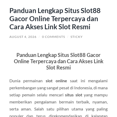
Panduan Lengkap Situs Slot88
Gacor Online Terpercaya dan
Cara Akses Link Slot Resmi
AUGUST 4, 2026
/
0 COMMENTS
/
STICKY
Panduan Lengkap Situs Slot88 Gacor
Online Terpercaya dan Cara Akses Link
Slot Resmi
Dunia permainan
slot online
saat ini mengalami
perkembangan yang sangat pesat di Indonesia, di mana
setiap pemain selalu mencari
situs slot
yang mampu
memberikan pengalaman bermain terbaik, nyaman,
serta aman. Salah satu pilihan utama yang paling
populer dan terus direkomendasikan di kalangan