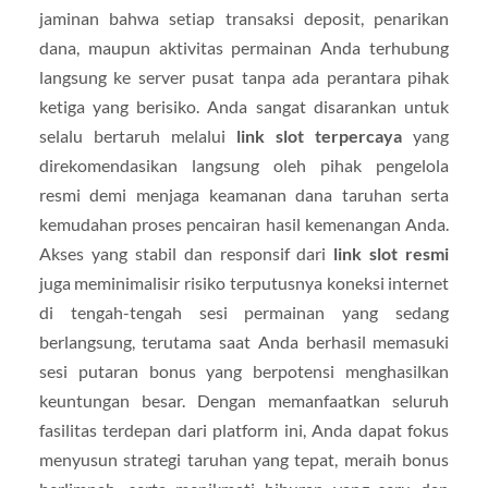
jaminan bahwa setiap transaksi deposit, penarikan
dana, maupun aktivitas permainan Anda terhubung
langsung ke server pusat tanpa ada perantara pihak
ketiga yang berisiko. Anda sangat disarankan untuk
selalu bertaruh melalui
link slot terpercaya
yang
direkomendasikan langsung oleh pihak pengelola
resmi demi menjaga keamanan dana taruhan serta
kemudahan proses pencairan hasil kemenangan Anda.
Akses yang stabil dan responsif dari
link slot resmi
juga meminimalisir risiko terputusnya koneksi internet
di tengah-tengah sesi permainan yang sedang
berlangsung, terutama saat Anda berhasil memasuki
sesi putaran bonus yang berpotensi menghasilkan
keuntungan besar. Dengan memanfaatkan seluruh
fasilitas terdepan dari platform ini, Anda dapat fokus
menyusun strategi taruhan yang tepat, meraih bonus