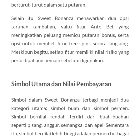
berturut-turut dalam satu putaran.
Selain itu, Sweet Bonanza menawarkan dua opsi
taruhan tambahan, yaitu fitur Ante Bet yang
meningkatkan peluang memicu putaran bonus, serta
opsi untuk membeli fitur free spins secara langsung.
Meskipun begitu, setiap fitur memiliki nilai risiko yang
perlu dipahami pemain sebelum digunakan.
Simbol Utama dan Nilai Pembayaran
Simbol dalam Sweet Bonanza terbagi menjadi dua
kategori utama: simbol buah dan simbol permen.
Simbol bernilai rendah terdiri dari buah-buahan
seperti pisang, anggur, semangka, dan apel. Sementara
itu, simbol bernilai lebih tinggi adalah permen berbagai