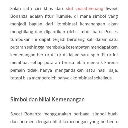
Salah satu ciri khas dari
slot pusatmenang
Sweet
Bonanza adalah fitur
Tumble
, di mana simbol yang
menjadi bagian dari kombinasi kemenangan akan
menghilang dan digantikan oleh simbol baru. Proses
tumbukan ini dapat terjadi berulang kali dalam satu
putaran sehingga membuka kesempatan mendapatkan
kemenangan berturut-turut dalam satu spin. Fitur ini
membuat setiap putaran terasa lebih menarik karena
pemain tidak hanya mengandalkan satu hasil saja,
tetapi bisa memperoleh banyak kombinasi sekaligus.
Simbol dan Nilai Kemenangan
Sweet Bonanza menggunakan berbagai simbol buah
dan permen dengan nilai kemenangan yang berbeda.