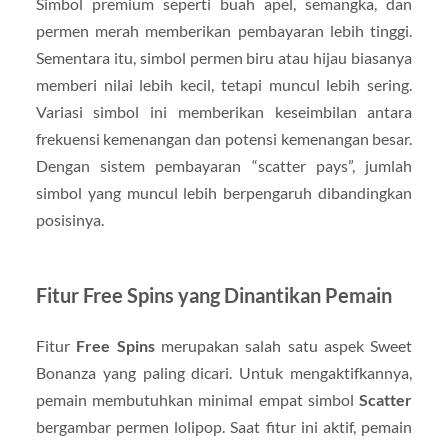
Simbol premium seperti buah apel, semangka, dan
permen merah memberikan pembayaran lebih tinggi.
Sementara itu, simbol permen biru atau hijau biasanya
memberi nilai lebih kecil, tetapi muncul lebih sering.
Variasi simbol ini memberikan keseimbilan antara
frekuensi kemenangan dan potensi kemenangan besar.
Dengan sistem pembayaran “scatter pays”, jumlah
simbol yang muncul lebih berpengaruh dibandingkan
posisinya.
Fitur Free Spins yang Dinantikan Pemain
Fitur
Free Spins
merupakan salah satu aspek Sweet
Bonanza yang paling dicari. Untuk mengaktifkannya,
pemain membutuhkan minimal empat simbol
Scatter
bergambar permen lolipop. Saat fitur ini aktif, pemain