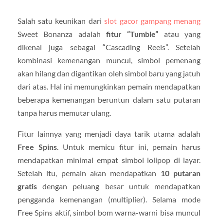
Salah satu keunikan dari
slot gacor gampang menang
Sweet Bonanza adalah
fitur “Tumble”
atau yang
dikenal juga sebagai “Cascading Reels”. Setelah
kombinasi kemenangan muncul, simbol pemenang
akan hilang dan digantikan oleh simbol baru yang jatuh
dari atas. Hal ini memungkinkan pemain mendapatkan
beberapa kemenangan beruntun dalam satu putaran
tanpa harus memutar ulang.
Fitur lainnya yang menjadi daya tarik utama adalah
Free Spins
. Untuk memicu fitur ini, pemain harus
mendapatkan minimal empat simbol lolipop di layar.
Setelah itu, pemain akan mendapatkan
10 putaran
gratis
dengan peluang besar untuk mendapatkan
pengganda kemenangan (multiplier). Selama mode
Free Spins aktif, simbol bom warna-warni bisa muncul