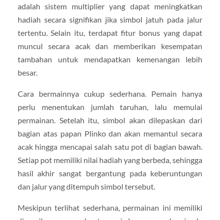
adalah sistem multiplier yang dapat meningkatkan
hadiah secara signifikan jika simbol jatuh pada jalur
tertentu. Selain itu, terdapat fitur bonus yang dapat
muncul secara acak dan memberikan kesempatan
tambahan untuk mendapatkan kemenangan lebih
besar.
Cara bermainnya cukup sederhana. Pemain hanya
perlu menentukan jumlah taruhan, lalu memulai
permainan. Setelah itu, simbol akan dilepaskan dari
bagian atas papan Plinko dan akan memantul secara
acak hingga mencapai salah satu pot di bagian bawah.
Setiap pot memiliki nilai hadiah yang berbeda, sehingga
hasil akhir sangat bergantung pada keberuntungan
dan jalur yang ditempuh simbol tersebut.
Meskipun terlihat sederhana, permainan ini memiliki