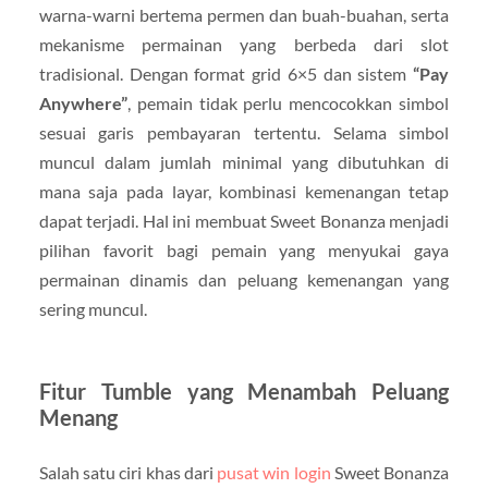
warna-warni bertema permen dan buah-buahan, serta
mekanisme permainan yang berbeda dari slot
tradisional. Dengan format grid 6×5 dan sistem
“Pay
Anywhere”
, pemain tidak perlu mencocokkan simbol
sesuai garis pembayaran tertentu. Selama simbol
muncul dalam jumlah minimal yang dibutuhkan di
mana saja pada layar, kombinasi kemenangan tetap
dapat terjadi. Hal ini membuat Sweet Bonanza menjadi
pilihan favorit bagi pemain yang menyukai gaya
permainan dinamis dan peluang kemenangan yang
sering muncul.
Fitur Tumble yang Menambah Peluang
Menang
Salah satu ciri khas dari
pusat win login
Sweet Bonanza