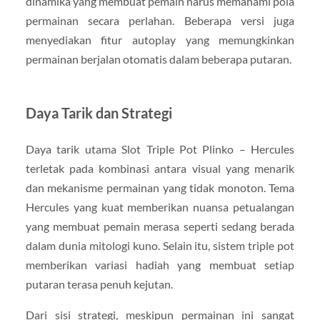
dinamika yang membuat pemain harus memahami pola
permainan secara perlahan. Beberapa versi juga
menyediakan fitur autoplay yang memungkinkan
permainan berjalan otomatis dalam beberapa putaran.
Daya Tarik dan Strategi
Daya tarik utama Slot Triple Pot Plinko – Hercules
terletak pada kombinasi antara visual yang menarik
dan mekanisme permainan yang tidak monoton. Tema
Hercules yang kuat memberikan nuansa petualangan
yang membuat pemain merasa seperti sedang berada
dalam dunia mitologi kuno. Selain itu, sistem triple pot
memberikan variasi hadiah yang membuat setiap
putaran terasa penuh kejutan.
Dari sisi strategi, meskipun permainan ini sangat