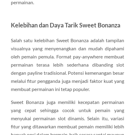
permainan.
Kelebihan dan Daya Tarik Sweet Bonanza
Salah satu kelebihan Sweet Bonanza adalah tampilan
visualnya yang menyenangkan dan mudah dipahami
oleh pemain pemula. Format pay-anywhere membuat
permainan terasa lebih sederhana dibanding slot
dengan payline tradisional. Potensi kemenangan besar
melalui fitur pengganda juga menjadi faktor kuat yang
membuat permainan ini tetap populer.
Sweet Bonanza juga memiliki kecepatan permainan
yang cepat sehingga cocok untuk pemain yang
menyukai permainan slot dinamis. Selain itu, variasi
fitur yang ditawarkan membuat pemain memiliki lebih
banyak opsi dalam bermain, baik secara santai maupun