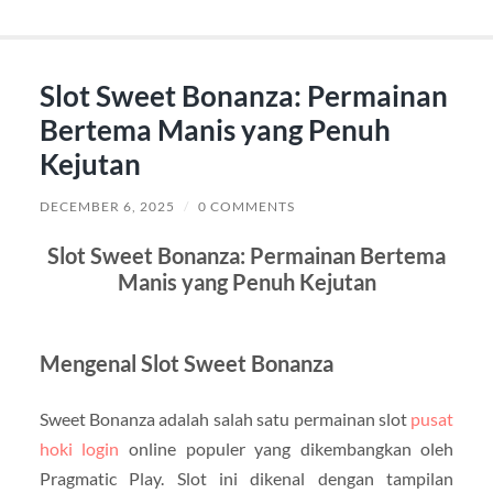
Slot Sweet Bonanza: Permainan
Bertema Manis yang Penuh
Kejutan
DECEMBER 6, 2025
/
0 COMMENTS
Slot Sweet Bonanza: Permainan Bertema
Manis yang Penuh Kejutan
Mengenal Slot Sweet Bonanza
Sweet Bonanza adalah salah satu permainan slot
pusat
hoki login
online populer yang dikembangkan oleh
Pragmatic Play. Slot ini dikenal dengan tampilan