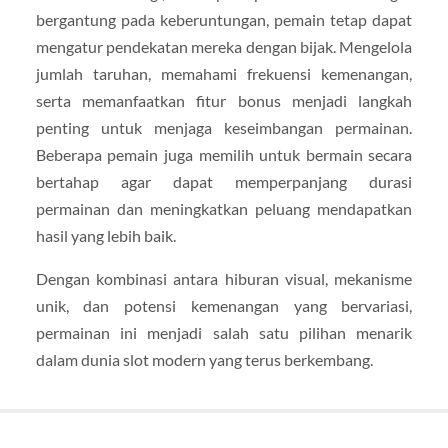
bergantung pada keberuntungan, pemain tetap dapat
mengatur pendekatan mereka dengan bijak. Mengelola
jumlah taruhan, memahami frekuensi kemenangan,
serta memanfaatkan fitur bonus menjadi langkah
penting untuk menjaga keseimbangan permainan.
Beberapa pemain juga memilih untuk bermain secara
bertahap agar dapat memperpanjang durasi
permainan dan meningkatkan peluang mendapatkan
hasil yang lebih baik.
Dengan kombinasi antara hiburan visual, mekanisme
unik, dan potensi kemenangan yang bervariasi,
permainan ini menjadi salah satu pilihan menarik
dalam dunia slot modern yang terus berkembang.