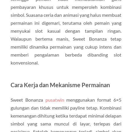
pembayaran khusus untuk memperoleh kombinasi
simbol. Suasana ceria dan animasi yang halus membuat
permainan ini digemari, terutama oleh pemain yang
menyukai slot kasual dengan tampilan ringan.
Walaupun bertema manis, Sweet Bonanza tetap
memiliki dinamika permainan yang cukup intens dan
memberi pengalaman berbeda dibanding slot
konvensional.
Cara Kerja dan Mekanisme Permainan
Sweet Bonanza
pusatwin
menggunakan format 6×5
gulungan dan tidak memiliki payline tetap. Kombinasi
kemenangan dihitung ketika terdapat minimal delapan
simbol yang sama muncul di layar, terlepas dari
posisinya. Setelah kemenangan terjadi, simbol akan