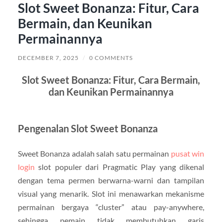
Slot Sweet Bonanza: Fitur, Cara
Bermain, dan Keunikan
Permainannya
DECEMBER 7, 2025
/
0 COMMENTS
Slot Sweet Bonanza: Fitur, Cara Bermain,
dan Keunikan Permainannya
Pengenalan Slot Sweet Bonanza
Sweet Bonanza adalah salah satu permainan
pusat win
login
slot populer dari Pragmatic Play yang dikenal
dengan tema permen berwarna-warni dan tampilan
visual yang menarik. Slot ini menawarkan mekanisme
permainan bergaya “cluster” atau pay-anywhere,
sehingga pemain tidak membutuhkan garis