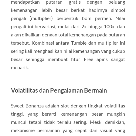
mendapatkan putaran gratis dengan peluang
kemenangan lebih besar berkat hadirnya simbol
pengali (multiplier) berbentuk bom permen. Nilai
pengali ini bervariasi, mulai dari 2x hingga 100x, dan
akan dikalikan dengan total kemenangan pada putaran
tersebut. Kombinasi antara Tumble dan multiplier ini
sering kali menghasilkan nilai kemenangan yang cukup
besar sehingga membuat fitur Free Spins sangat
menarik.
Volatilitas dan Pengalaman Bermain
Sweet Bonanza adalah slot dengan tingkat volatilitas
tinggi, yang berarti kemenangan besar mungkin
muncul tetapi tidak terlalu sering. Meski demikian,
mekanisme permainan yang cepat dan visual yang