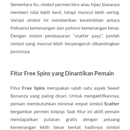
Sementara itu, simbol permen biru atau hijau biasanya
memberi nilai lebih kecil, tetapi muncul lebih sering.
Variasi simbol ini memberikan keseimbilan antara
frekuensi kemenangan dan potensi kemenangan besar.
Dengan sistem pembayaran “scatter pays”, jumlah
simbol yang muncul lebih berpengaruh dibandingkan
posisinya.
Fitur Free Spins yang Dinantikan Pemain
Fitur
Free Spins
merupakan salah satu aspek Sweet
Bonanza yang paling dicari. Untuk mengaktifkannya,
pemain membutuhkan minimal empat simbol
Scatter
bergambar permen lolipop. Saat fitur ini aktif, pemain
mendapatkan putaran gratis dengan peluang
kemenangan lebih besar berkat hadirnya simbol