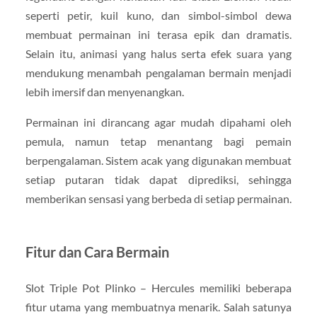
seperti petir, kuil kuno, dan simbol-simbol dewa
membuat permainan ini terasa epik dan dramatis.
Selain itu, animasi yang halus serta efek suara yang
mendukung menambah pengalaman bermain menjadi
lebih imersif dan menyenangkan.
Permainan ini dirancang agar mudah dipahami oleh
pemula, namun tetap menantang bagi pemain
berpengalaman. Sistem acak yang digunakan membuat
setiap putaran tidak dapat diprediksi, sehingga
memberikan sensasi yang berbeda di setiap permainan.
Fitur dan Cara Bermain
Slot Triple Pot Plinko – Hercules memiliki beberapa
fitur utama yang membuatnya menarik. Salah satunya