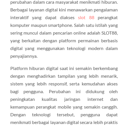
perubahan dalam cara masyarakat menikmati hiburan.
Berbagai layanan digital kini menawarkan pengalaman
interaktif yang dapat diakses
slot 88
perangkat
komputer maupun smartphone. Salah satu istilah yang
sering muncul dalam pencarian online adalah SLOT88,
yang berkaitan dengan platform permainan berbasis
digital yang menggunakan teknologi modern dalam
penyajiannya.
Platform hiburan digital saat ini semakin berkembang
dengan menghadirkan tampilan yang lebih menarik,
sistem yang lebih responsif, serta kemudahan akses
bagi pengguna. Perubahan ini didukung oleh
peningkatan kualitas jaringan internet dan
kemampuan perangkat mobile yang semakin canggih.
Dengan teknologi tersebut, pengguna dapat
menikmati berbagai layanan digital secara lebih praktis