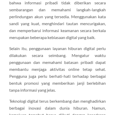
bahwa informasi pribadi tidak diberikan secara
sembarangan dan memahami langkah-langkah
perlindungan akun yang tersedia. Menggunakan kata
sandi yang kuat, menghindari tautan mencurigakan,
dan memperbarui informasi keamanan secara berkala
merupakan beberapa kebiasaan digital yang baik.
Selain itu, penggunaan layanan hiburan digital perlu
dilakukan secara seimbang. Mengatur waktu
penggunaan dan memahami batasan pribadi dapat
membantu menjaga aktivitas online tetap sehat.
Pengguna juga perlu berhati-hati terhadap berbagai
bentuk promosi yang memberikan janji berlebihan
tanpa informasi yang jelas.
Teknologi digital terus berkembang dan menghadirkan
berbagai inovasi dalam dunia hiburan. Namun,
kemajuan tersebut harus diikuti dengan kesadaran