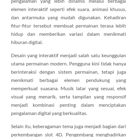
pengalaman yang lebih dinamis melalui berbagai
elemen interaktif seperti efek suara, animasi khusus,
dan antarmuka yang mudah digunakan. Kehadiran
fitur-fitur tersebut membuat permainan terasa lebih
hidup dan memberikan variasi dalam menikmati
hiburan digital.
Desain yang interaktif menjadi salah satu keunggulan
utama permainan modern. Pengguna kini tidak hanya
berinteraksi dengan sistem permainan, tetapi juga
menikmati berbagai elemen pendukung yang
memperkuat suasana. Musik latar yang sesuai, efek
visual yang menarik, serta tampilan yang responsif
menjadi kombinasi penting dalam menciptakan
pengalaman digital yang berkualitas.
Selain itu, keberagaman tema juga menjadi bagian dari
perkembangan slot 4D. Pengembang menghadirkan