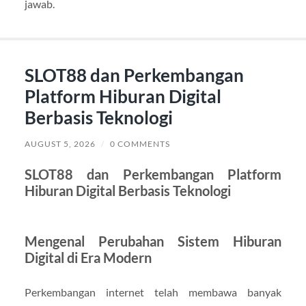
jawab.
SLOT88 dan Perkembangan
Platform Hiburan Digital
Berbasis Teknologi
AUGUST 5, 2026
/
0 COMMENTS
SLOT88 dan Perkembangan Platform
Hiburan Digital Berbasis Teknologi
Mengenal Perubahan Sistem Hiburan
Digital di Era Modern
Perkembangan internet telah membawa banyak