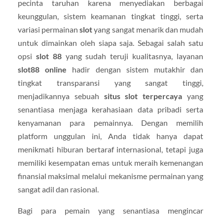
pecinta taruhan karena menyediakan berbagai
keunggulan, sistem keamanan tingkat tinggi, serta
variasi permainan
slot
yang sangat menarik dan mudah
untuk dimainkan oleh siapa saja. Sebagai salah satu
opsi
slot 88
yang sudah teruji kualitasnya, layanan
slot88 online
hadir dengan sistem mutakhir dan
tingkat transparansi yang sangat tinggi,
menjadikannya sebuah
situs slot terpercaya
yang
senantiasa menjaga kerahasiaan data pribadi serta
kenyamanan para pemainnya. Dengan memilih
platform unggulan ini, Anda tidak hanya dapat
menikmati hiburan bertaraf internasional, tetapi juga
memiliki kesempatan emas untuk meraih kemenangan
finansial maksimal melalui mekanisme permainan yang
sangat adil dan rasional.
Bagi para pemain yang senantiasa mengincar