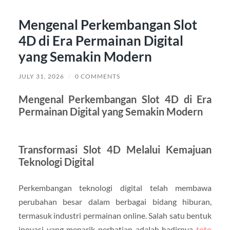
Mengenal Perkembangan Slot
4D di Era Permainan Digital
yang Semakin Modern
JULY 31, 2026
/
0 COMMENTS
Mengenal Perkembangan Slot 4D di Era
Permainan Digital yang Semakin Modern
Transformasi Slot 4D Melalui Kemajuan
Teknologi Digital
Perkembangan teknologi digital telah membawa
perubahan besar dalam berbagai bidang hiburan,
termasuk industri permainan online. Salah satu bentuk
inovasi yang menarik perhatian adalah hadirnya
toto