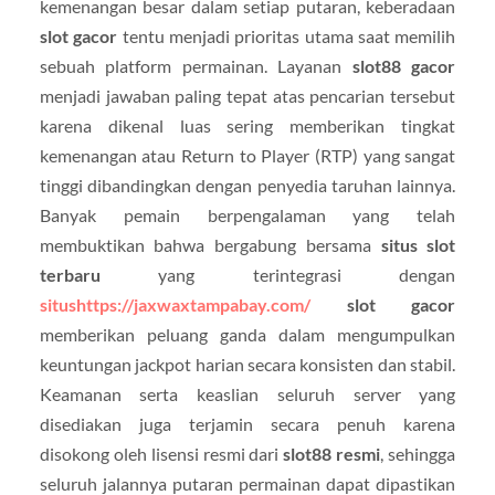
kemenangan besar dalam setiap putaran, keberadaan
slot gacor
tentu menjadi prioritas utama saat memilih
sebuah platform permainan. Layanan
slot88 gacor
menjadi jawaban paling tepat atas pencarian tersebut
karena dikenal luas sering memberikan tingkat
kemenangan atau Return to Player (RTP) yang sangat
tinggi dibandingkan dengan penyedia taruhan lainnya.
Banyak pemain berpengalaman yang telah
membuktikan bahwa bergabung bersama
situs slot
terbaru
yang terintegrasi dengan
situshttps://jaxwaxtampabay.com/
slot gacor
memberikan peluang ganda dalam mengumpulkan
keuntungan jackpot harian secara konsisten dan stabil.
Keamanan serta keaslian seluruh server yang
disediakan juga terjamin secara penuh karena
disokong oleh lisensi resmi dari
slot88 resmi
, sehingga
seluruh jalannya putaran permainan dapat dipastikan