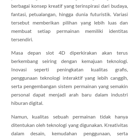
berbagai konsep kreatif yang terinspirasi dari budaya,
fantasi, petualangan, hingga dunia futuristik. Variasi
tersebut memberikan pilihan yang lebih luas dan
membuat setiap permainan memiliki identitas
tersendiri.
Masa depan slot 4D diperkirakan akan terus
berkembang seiring dengan kemajuan teknologi.
Inovasi seperti peningkatan kualitas grafis,
penggunaan teknologi interaktif yang lebih canggih,
serta pengembangan sistem permainan yang semakin
personal dapat menjadi arah baru dalam industri
hiburan digital.
Namun, kualitas sebuah permainan tidak hanya
ditentukan oleh teknologi yang digunakan. Kreativitas
dalam desain, kemudahan penggunaan, serta