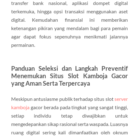
transfer bank nasional, aplikasi dompet digital
terkemuka, hingga opsi transaksi menggunakan aset
digital. Kemudahan finansial ini memberikan
ketenangan pikiran yang mendalam bagi para pemain
agar dapat fokus sepenuhnya menikmati jalannya
permainan.
Panduan Seleksi dan Langkah Preventif
Menemukan Situs Slot Kamboja Gacor
yang Aman Serta Terpercaya
Meskipun antusiasme publik terhadap situs slot
server
kamboja
gacor berada pada tingkat yang sangat tinggi,
setiap individu tetap diwajibkan untuk
mengedepankan sikap rasional serta waspada. Luasnya
ruang digital sering kali dimanfaatkan oleh oknum