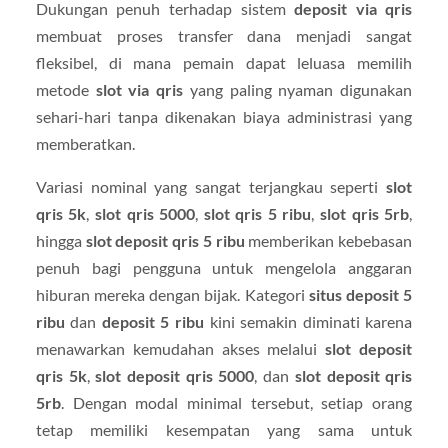
Dukungan penuh terhadap sistem
deposit via qris
membuat proses transfer dana menjadi sangat
fleksibel, di mana pemain dapat leluasa memilih
metode
slot via qris
yang paling nyaman digunakan
sehari-hari tanpa dikenakan biaya administrasi yang
memberatkan.
Variasi nominal yang sangat terjangkau seperti
slot
qris 5k
,
slot qris 5000
,
slot qris 5 ribu
,
slot qris 5rb
,
hingga
slot deposit qris 5 ribu
memberikan kebebasan
penuh bagi pengguna untuk mengelola anggaran
hiburan mereka dengan bijak. Kategori
situs deposit 5
ribu
dan
deposit 5 ribu
kini semakin diminati karena
menawarkan kemudahan akses melalui
slot deposit
qris 5k
,
slot deposit qris 5000
, dan
slot deposit qris
5rb
. Dengan modal minimal tersebut, setiap orang
tetap memiliki kesempatan yang sama untuk