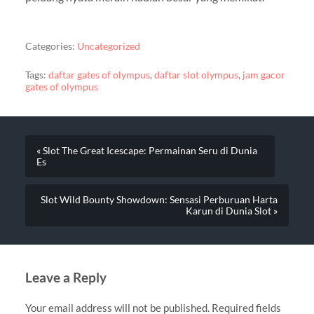
Categories:
Uncategorized
Tags:
daftar gates of olympus
,
daftar slot olympus
,
jam gacor
gates of olympus
« Slot The Great Icescape: Permainan Seru di Dunia
Es
Slot Wild Bounty Showdown: Sensasi Perburuan Harta
Karun di Dunia Slot »
Leave a Reply
Your email address will not be published.
Required fields