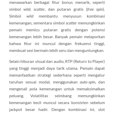
menawarkan berbagai fitur bonus menarik, seperti
simbol
wild
,
scatter
, dan putaran gratis (
free spin
).
Simbol
wild
membantu menyusun kombinasi
kemenangan, sementara simbol
scatter
memungkinkan
pemain memicu putaran gratis dengan potensi
kemenangan lebih besar. Banyak pemain melaporkan
bahwa fitur ini muncul dengan frekuensi tinggi,
membuat sesi bermain lebih seru dan menguntungkan.
Selain hiburan visual dan audio, RTP (Return to Player)
yang tinggi menjadi daya tarik utama. Pemain dapat
memanfaatkan strategi sederhana seperti mengatur
taruhan sesuai modal, menggunakan
auto-spin
, dan
mengenali pola kemenangan untuk memaksimalkan
peluang. Volatilitas seimbang memungkinkan
kemenangan kecil muncul secara konsisten sebelum
jackpot besar hadir. Dengan kombinasi ini, slot