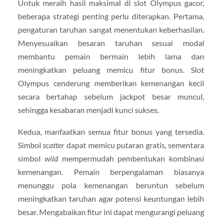
Untuk meraih hasil maksimal di slot Olympus gacor,
beberapa strategi penting perlu diterapkan. Pertama,
pengaturan taruhan sangat menentukan keberhasilan.
Menyesuaikan besaran taruhan sesuai modal
membantu pemain bermain lebih lama dan
meningkatkan peluang memicu fitur bonus. Slot
Olympus cenderung memberikan kemenangan kecil
secara bertahap sebelum jackpot besar muncul,
sehingga kesabaran menjadi kunci sukses.
Kedua, manfaatkan semua fitur bonus yang tersedia.
Simbol
scatter
dapat memicu putaran gratis, sementara
simbol
wild
mempermudah pembentukan kombinasi
kemenangan. Pemain berpengalaman biasanya
menunggu pola kemenangan beruntun sebelum
meningkatkan taruhan agar potensi keuntungan lebih
besar. Mengabaikan fitur ini dapat mengurangi peluang