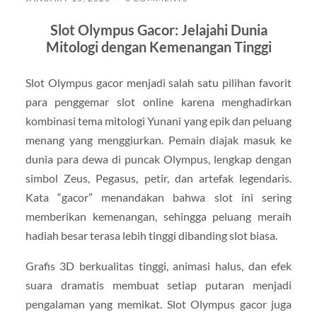
Slot Olympus Gacor: Jelajahi Dunia
Mitologi dengan Kemenangan Tinggi
Slot Olympus gacor menjadi salah satu pilihan favorit
para penggemar slot online karena menghadirkan
kombinasi tema mitologi Yunani yang epik dan peluang
menang yang menggiurkan. Pemain diajak masuk ke
dunia para dewa di puncak Olympus, lengkap dengan
simbol Zeus, Pegasus, petir, dan artefak legendaris.
Kata “gacor” menandakan bahwa slot ini sering
memberikan kemenangan, sehingga peluang meraih
hadiah besar terasa lebih tinggi dibanding slot biasa.
Grafis 3D berkualitas tinggi, animasi halus, dan efek
suara dramatis membuat setiap putaran menjadi
pengalaman yang memikat. Slot Olympus gacor juga