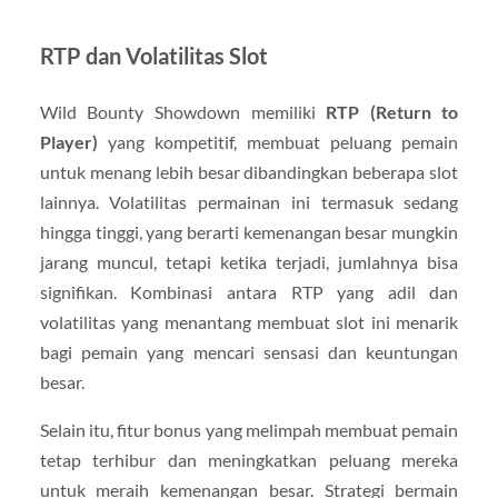
RTP dan Volatilitas Slot
Wild Bounty Showdown memiliki
RTP (Return to
Player)
yang kompetitif, membuat peluang pemain
untuk menang lebih besar dibandingkan beberapa slot
lainnya. Volatilitas permainan ini termasuk sedang
hingga tinggi, yang berarti kemenangan besar mungkin
jarang muncul, tetapi ketika terjadi, jumlahnya bisa
signifikan. Kombinasi antara RTP yang adil dan
volatilitas yang menantang membuat slot ini menarik
bagi pemain yang mencari sensasi dan keuntungan
besar.
Selain itu, fitur bonus yang melimpah membuat pemain
tetap terhibur dan meningkatkan peluang mereka
untuk meraih kemenangan besar. Strategi bermain