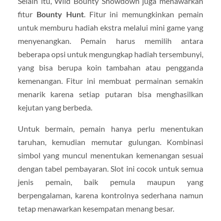
Selain itu, Wild Bounty Showdown juga menawarkan
fitur
Bounty Hunt
. Fitur ini memungkinkan pemain
untuk memburu hadiah ekstra melalui mini game yang
menyenangkan. Pemain harus memilih antara
beberapa opsi untuk mengungkap hadiah tersembunyi,
yang bisa berupa koin tambahan atau pengganda
kemenangan. Fitur ini membuat permainan semakin
menarik karena setiap putaran bisa menghasilkan
kejutan yang berbeda.
Untuk bermain, pemain hanya perlu menentukan
taruhan, kemudian memutar gulungan. Kombinasi
simbol yang muncul menentukan kemenangan sesuai
dengan tabel pembayaran. Slot ini cocok untuk semua
jenis pemain, baik pemula maupun yang
berpengalaman, karena kontrolnya sederhana namun
tetap menawarkan kesempatan menang besar.