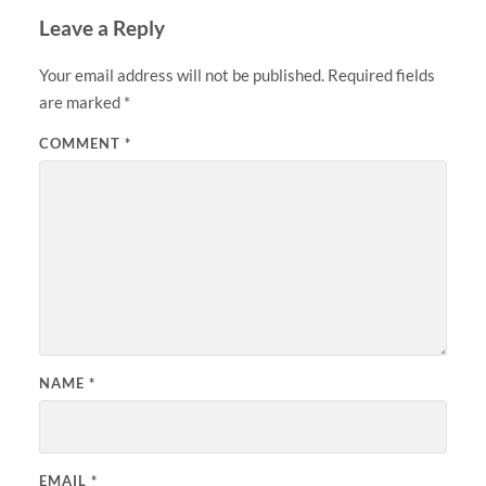
Leave a Reply
Your email address will not be published.
Required fields
are marked
*
COMMENT
*
NAME
*
EMAIL
*