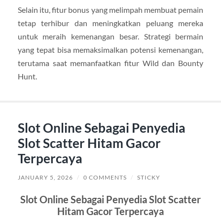
Selain itu, fitur bonus yang melimpah membuat pemain
tetap terhibur dan meningkatkan peluang mereka
untuk meraih kemenangan besar. Strategi bermain
yang tepat bisa memaksimalkan potensi kemenangan,
terutama saat memanfaatkan fitur Wild dan Bounty
Hunt.
Slot Online Sebagai Penyedia
Slot Scatter Hitam Gacor
Terpercaya
JANUARY 5, 2026
/
0 COMMENTS
/
STICKY
Slot Online Sebagai Penyedia Slot Scatter
Hitam Gacor Terpercaya