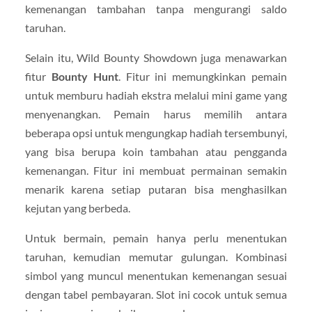
kemenangan tambahan tanpa mengurangi saldo
taruhan.
Selain itu, Wild Bounty Showdown juga menawarkan
fitur
Bounty Hunt
. Fitur ini memungkinkan pemain
untuk memburu hadiah ekstra melalui mini game yang
menyenangkan. Pemain harus memilih antara
beberapa opsi untuk mengungkap hadiah tersembunyi,
yang bisa berupa koin tambahan atau pengganda
kemenangan. Fitur ini membuat permainan semakin
menarik karena setiap putaran bisa menghasilkan
kejutan yang berbeda.
Untuk bermain, pemain hanya perlu menentukan
taruhan, kemudian memutar gulungan. Kombinasi
simbol yang muncul menentukan kemenangan sesuai
dengan tabel pembayaran. Slot ini cocok untuk semua