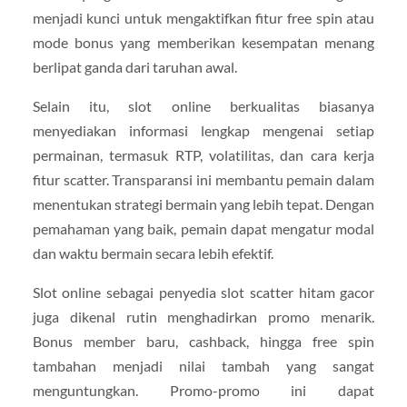
menjadi kunci untuk mengaktifkan fitur free spin atau
mode bonus yang memberikan kesempatan menang
berlipat ganda dari taruhan awal.
Selain itu, slot online berkualitas biasanya
menyediakan informasi lengkap mengenai setiap
permainan, termasuk RTP, volatilitas, dan cara kerja
fitur scatter. Transparansi ini membantu pemain dalam
menentukan strategi bermain yang lebih tepat. Dengan
pemahaman yang baik, pemain dapat mengatur modal
dan waktu bermain secara lebih efektif.
Slot online sebagai penyedia slot scatter hitam gacor
juga dikenal rutin menghadirkan promo menarik.
Bonus member baru, cashback, hingga free spin
tambahan menjadi nilai tambah yang sangat
menguntungkan. Promo-promo ini dapat