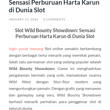
Sensasi Perburuan Harta Karun
di Dunia Slot
JANUARY 15, 2026
/
0 COMMENTS
Slot Wild Bounty Showdown: Sensasi
Perburuan Harta Karun di Dunia Slot
login pusat menang
Slot online semakin berkembang
dengan berbagai tema menarik yang memikat pemain.
Salah satu permainan slot yang sedang populer adalah
Wild Bounty Showdown
. Game ini menghadirkan
pengalaman bermain yang unik, memadukan nuansa
Wild West dengan fitur-fitur modern yang
menguntungkan pemain. Dengan grafis yang menawan
dan gameplay yang seru, Wild Bounty Showdown
berhasil menarik perhatian para penggemar slot di
seluruh dunia.