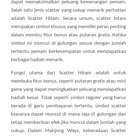
dapat memaksimalkan peluang kemenangan pemain.
Salah satu jenis scatter yang cukup menarik perhatian
adalah Scatter Hitam. Secara umum, scatter hitam
merupakan simbol khusus yang memiliki peran penting
dalam memicu fitur bonus atau putaran gratis. Ketika
simbol ini muncul di gulungan sesuai dengan jumlah
tertentu, pemain berkesempatan untuk mendapatkan
berbagai hadiah menarik.
Fungsi utama dari Scatter Hitam adalah untuk
membuka fitur bonus, seperti putaran gratis atau mini
game yang dapat meningkatkan peluang mendapatkan
hadiah besar. Tidak seperti simbol reguler yang harus
berada di garis pembayaran tertentu, simbol scatter
biasanya dapat muncul di mana saja di gulungan dan
tetap memberikan efek jika muncul dalam jumlah yang
cukup. Dalam Mahjong Ways, keberadaan Scatter