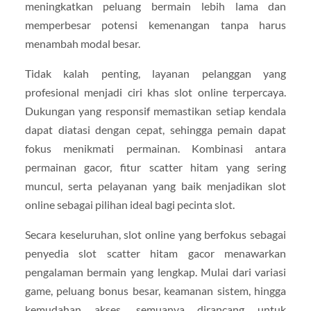
meningkatkan peluang bermain lebih lama dan
memperbesar potensi kemenangan tanpa harus
menambah modal besar.
Tidak kalah penting, layanan pelanggan yang
profesional menjadi ciri khas slot online terpercaya.
Dukungan yang responsif memastikan setiap kendala
dapat diatasi dengan cepat, sehingga pemain dapat
fokus menikmati permainan. Kombinasi antara
permainan gacor, fitur scatter hitam yang sering
muncul, serta pelayanan yang baik menjadikan slot
online sebagai pilihan ideal bagi pecinta slot.
Secara keseluruhan, slot online yang berfokus sebagai
penyedia slot scatter hitam gacor menawarkan
pengalaman bermain yang lengkap. Mulai dari variasi
game, peluang bonus besar, keamanan sistem, hingga
kemudahan akses, semuanya dirancang untuk