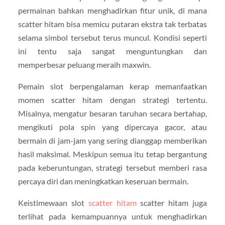
permainan bahkan menghadirkan fitur unik, di mana
scatter hitam bisa memicu putaran ekstra tak terbatas
selama simbol tersebut terus muncul. Kondisi seperti
ini tentu saja sangat menguntungkan dan
memperbesar peluang meraih maxwin.
Pemain slot berpengalaman kerap memanfaatkan
momen scatter hitam dengan strategi tertentu.
Misalnya, mengatur besaran taruhan secara bertahap,
mengikuti pola spin yang dipercaya gacor, atau
bermain di jam-jam yang sering dianggap memberikan
hasil maksimal. Meskipun semua itu tetap bergantung
pada keberuntungan, strategi tersebut memberi rasa
percaya diri dan meningkatkan keseruan bermain.
Keistimewaan slot
scatter hitam
scatter hitam juga
terlihat pada kemampuannya untuk menghadirkan