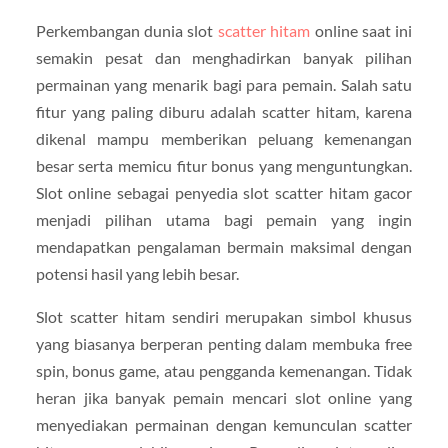
Perkembangan dunia slot
scatter hitam
online saat ini
semakin pesat dan menghadirkan banyak pilihan
permainan yang menarik bagi para pemain. Salah satu
fitur yang paling diburu adalah scatter hitam, karena
dikenal mampu memberikan peluang kemenangan
besar serta memicu fitur bonus yang menguntungkan.
Slot online sebagai penyedia slot scatter hitam gacor
menjadi pilihan utama bagi pemain yang ingin
mendapatkan pengalaman bermain maksimal dengan
potensi hasil yang lebih besar.
Slot scatter hitam sendiri merupakan simbol khusus
yang biasanya berperan penting dalam membuka free
spin, bonus game, atau pengganda kemenangan. Tidak
heran jika banyak pemain mencari slot online yang
menyediakan permainan dengan kemunculan scatter