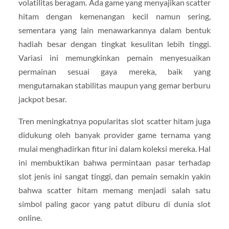
volatilitas beragam. Ada game yang menyajikan scatter
hitam dengan kemenangan kecil namun sering,
sementara yang lain menawarkannya dalam bentuk
hadiah besar dengan tingkat kesulitan lebih tinggi.
Variasi ini memungkinkan pemain menyesuaikan
permainan sesuai gaya mereka, baik yang
mengutamakan stabilitas maupun yang gemar berburu
jackpot besar.
Tren meningkatnya popularitas slot scatter hitam juga
didukung oleh banyak provider game ternama yang
mulai menghadirkan fitur ini dalam koleksi mereka. Hal
ini membuktikan bahwa permintaan pasar terhadap
slot jenis ini sangat tinggi, dan pemain semakin yakin
bahwa scatter hitam memang menjadi salah satu
simbol paling gacor yang patut diburu di dunia slot
online.