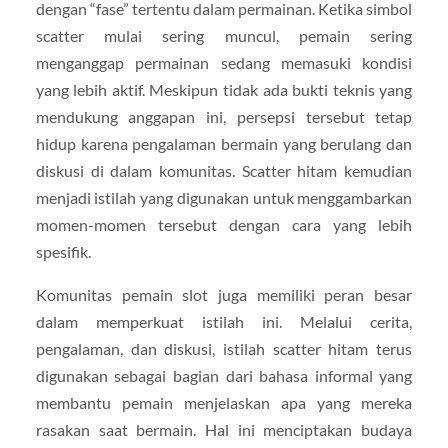
dengan “fase” tertentu dalam permainan. Ketika simbol
scatter mulai sering muncul, pemain sering
menganggap permainan sedang memasuki kondisi
yang lebih aktif. Meskipun tidak ada bukti teknis yang
mendukung anggapan ini, persepsi tersebut tetap
hidup karena pengalaman bermain yang berulang dan
diskusi di dalam komunitas. Scatter hitam kemudian
menjadi istilah yang digunakan untuk menggambarkan
momen-momen tersebut dengan cara yang lebih
spesifik.
Komunitas pemain slot juga memiliki peran besar
dalam memperkuat istilah ini. Melalui cerita,
pengalaman, dan diskusi, istilah scatter hitam terus
digunakan sebagai bagian dari bahasa informal yang
membantu pemain menjelaskan apa yang mereka
rasakan saat bermain. Hal ini menciptakan budaya