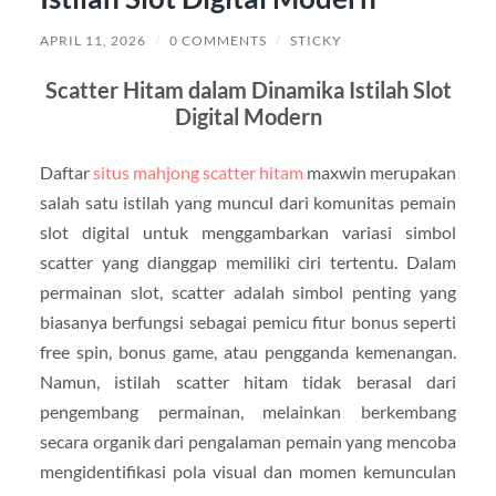
APRIL 11, 2026
/
0 COMMENTS
/
STICKY
Scatter Hitam dalam Dinamika Istilah Slot
Digital Modern
Daftar
situs mahjong scatter hitam
maxwin merupakan
salah satu istilah yang muncul dari komunitas pemain
slot digital untuk menggambarkan variasi simbol
scatter yang dianggap memiliki ciri tertentu. Dalam
permainan slot, scatter adalah simbol penting yang
biasanya berfungsi sebagai pemicu fitur bonus seperti
free spin, bonus game, atau pengganda kemenangan.
Namun, istilah scatter hitam tidak berasal dari
pengembang permainan, melainkan berkembang
secara organik dari pengalaman pemain yang mencoba
mengidentifikasi pola visual dan momen kemunculan