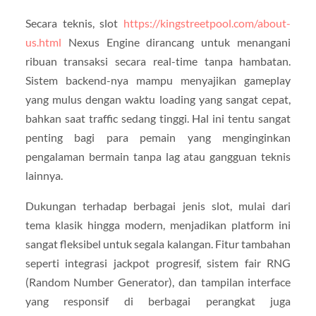
Secara teknis, slot
https://kingstreetpool.com/about-
us.html
Nexus Engine dirancang untuk menangani
ribuan transaksi secara real-time tanpa hambatan.
Sistem backend-nya mampu menyajikan gameplay
yang mulus dengan waktu loading yang sangat cepat,
bahkan saat traffic sedang tinggi. Hal ini tentu sangat
penting bagi para pemain yang menginginkan
pengalaman bermain tanpa lag atau gangguan teknis
lainnya.
Dukungan terhadap berbagai jenis slot, mulai dari
tema klasik hingga modern, menjadikan platform ini
sangat fleksibel untuk segala kalangan. Fitur tambahan
seperti integrasi jackpot progresif, sistem fair RNG
(Random Number Generator), dan tampilan interface
yang responsif di berbagai perangkat juga