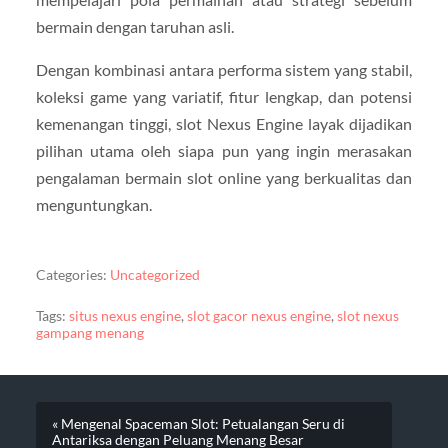
bermain dengan taruhan asli.
Dengan kombinasi antara performa sistem yang stabil,
koleksi game yang variatif, fitur lengkap, dan potensi
kemenangan tinggi, slot Nexus Engine layak dijadikan
pilihan utama oleh siapa pun yang ingin merasakan
pengalaman bermain slot online yang berkualitas dan
menguntungkan.
Categories:
Uncategorized
Tags:
situs nexus engine
,
slot gacor nexus engine
,
slot nexus
gampang menang
« Mengenal Spaceman Slot: Petualangan Seru di
Antariksa dengan Peluang Menang Besar