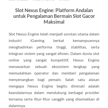
Slot Nexus Engine: Platform Andalan
untuk Pengalaman Bermain Slot Gacor
Maksimal
Slot Nexus Engine telah menjadi sorotan utama dalam
industri iGaming berkat kemampuannya
menghadirkan performa tinggi, stabilitas, serta
integrasi sistem yang sangat efisien. Dalam dunia slot
online yang sangat kompetitif, Nexus Engine
menawarkan sebuah ekosistem lengkap yang
memudahkan operator dan memberi pengalaman
menyenangkan bagi pemain. Salah satu alasan
mengapa Nexus Engine begitu diminati adalah
keandalannya dalam mendukung berbagai provider
ternama serta fitur-fitur canggih yang disematkan di
dalamnya.