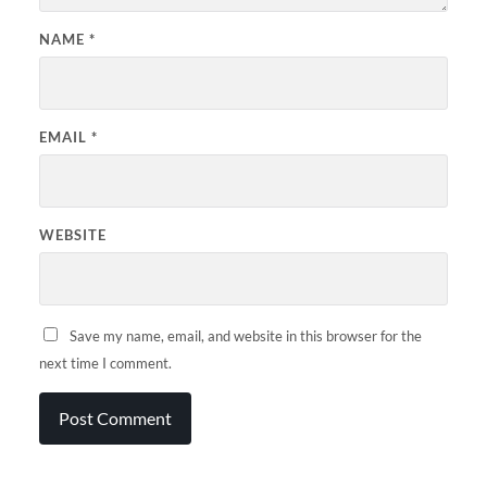
NAME
*
EMAIL
*
WEBSITE
Save my name, email, and website in this browser for the
next time I comment.