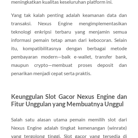
meningkatkan kualitas keseluruhan platform ini.
Yang tak kalah penting adalah keamanan data dan
transaksi. Nexus Engine mengimplementasikan
teknologi enkripsi terbaru yang menjamin semua
informasi pemain tetap aman dari kebocoran. Selain
itu, kompatibilitasnya dengan berbagai metode
pembayaran modern—baik e-wallet, transfer bank,
maupun crypto—membuat proses deposit dan
penarikan menjadi cepat serta praktis.
Keunggulan Slot Gacor Nexus Engine dan
Fitur Unggulan yang Membuatnya Unggul
Salah satu alasan utama pemain memilih slot dari
Nexus Engine adalah tingkat kemenangan (winrate)
yang tergolong tinggi. Slot gacor yang tersedia di