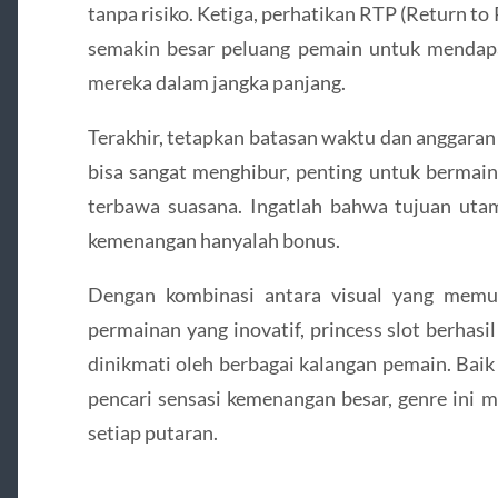
tanpa risiko. Ketiga, perhatikan RTP (Return to 
semakin besar peluang pemain untuk mendapa
mereka dalam jangka panjang.
Terakhir, tetapkan batasan waktu dan anggaran
bisa sangat menghibur, penting untuk bermain
terbawa suasana. Ingatlah bahwa tujuan utam
kemenangan hanyalah bonus.
Dengan kombinasi antara visual yang memuk
permainan yang inovatif, princess slot berhasi
dinikmati oleh berbagai kalangan pemain. Bai
pencari sensasi kemenangan besar, genre ini 
setiap putaran.