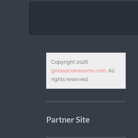
Copyright 2026
getasocialresume.com
. All
rights reserved
Partner Site