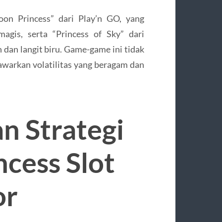
oon Princess” dari Play’n GO, yang
gis, serta “Princess of Sky” dari
an langit biru. Game-game ini tidak
nawarkan volatilitas yang beragam dan
n Strategi
cess Slot
or