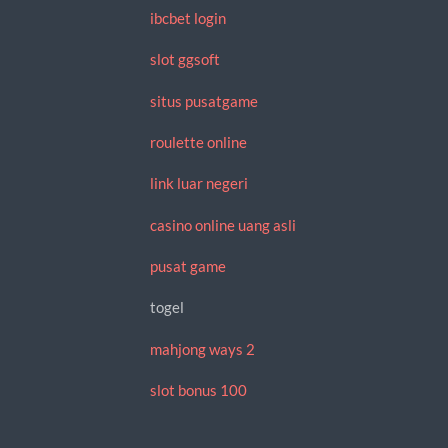
ibcbet login
slot ggsoft
situs pusatgame
roulette online
link luar negeri
casino online uang asli
pusat game
togel
mahjong ways 2
slot bonus 100