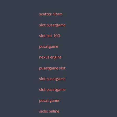
scatter hitam
slot pusatgame
slot bet 100
pusatgame
nexus engine
pusatgame slot
slot pusatgame
slot pusatgame
pusat game
sicbo online