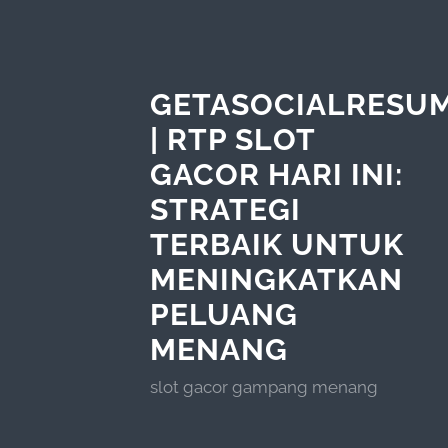
GETASOCIALRESU
| RTP SLOT
GACOR HARI INI:
STRATEGI
TERBAIK UNTUK
MENINGKATKAN
PELUANG
MENANG
slot gacor gampang menang