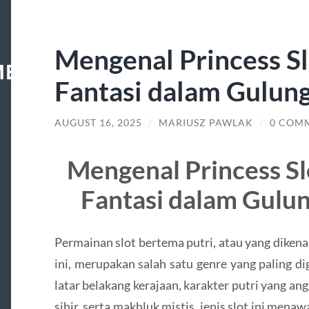
Mengenal Princess Sl
ME.COM
Fantasi dalam Gulung
AUGUST 16, 2025
/
MARIUSZ PAWLAK
/
0 COM
Mengenal Princess Sl
Fantasi dalam Gulun
Permainan slot bertema putri, atau yang dikena
ini, merupakan salah satu genre yang paling 
latar belakang kerajaan, karakter putri yang ang
sihir, serta makhluk mistis, jenis slot ini me