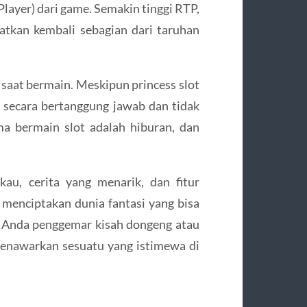
Player) dari game. Semakin tinggi RTP,
tkan kembali sebagian dari taruhan
 saat bermain. Meskipun princess slot
 secara bertanggung jawab dan tidak
a bermain slot adalah hiburan, dan
au, cerita yang menarik, dan fitur
l menciptakan dunia fantasi yang bisa
k Anda penggemar kisah dongeng atau
menawarkan sesuatu yang istimewa di