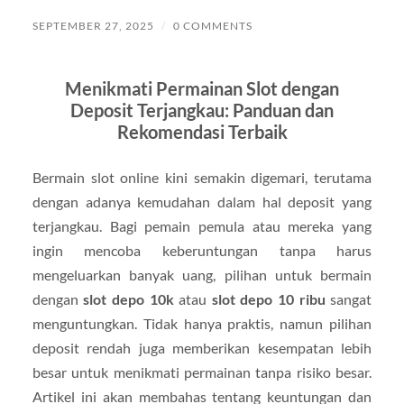
SEPTEMBER 27, 2025
/
0 COMMENTS
Menikmati Permainan Slot dengan
Deposit Terjangkau: Panduan dan
Rekomendasi Terbaik
Bermain slot online kini semakin digemari, terutama
dengan adanya kemudahan dalam hal deposit yang
terjangkau. Bagi pemain pemula atau mereka yang
ingin mencoba keberuntungan tanpa harus
mengeluarkan banyak uang, pilihan untuk bermain
dengan
slot depo 10k
atau
slot depo 10 ribu
sangat
menguntungkan. Tidak hanya praktis, namun pilihan
deposit rendah juga memberikan kesempatan lebih
besar untuk menikmati permainan tanpa risiko besar.
Artikel ini akan membahas tentang keuntungan dan