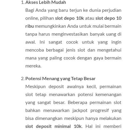
Akses Lebih Mudah
Bagi Anda yang baru terjun ke dunia perjudian
online, pilihan
slot depo 10k
atau
slot depo 10
ribu
memungkinkan Anda untuk mulai bermain
tanpa harus menginvestasikan banyak uang di
awal. Ini sangat cocok untuk yang ingin
mencoba berbagai jenis slot dan mengetahui
mana yang paling cocok dengan gaya bermain
mereka.
Potensi Menang yang Tetap Besar
Meskipun deposit awalnya kecil, permainan
slot tetap menawarkan potensi kemenangan
yang sangat besar. Beberapa permainan slot
bahkan menawarkan jackpot progresif yang
bisa dimenangkan meskipun hanya melakukan
slot deposit minimal 10k
. Hal ini memberi