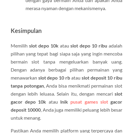
dengan gaya bermain Anda dan apakah Anda
merasa nyaman dengan mekanismenya.
Kesimpulan
Memilih
slot depo 10k
atau
slot depo 10 ribu
adalah
pilihan yang tepat bagi siapa saja yang ingin mencoba
bermain slot tanpa mengeluarkan banyak uang.
Dengan adanya berbagai pilihan permainan yang
menawarkan
slot depo 10 rb
atau
slot deposit 10 ribu
tanpa potongan
, Anda bisa menikmati permainan slot
dengan lebih leluasa. Selain itu, dengan mencari
slot
gacor depo 10k
atau
lnik
pusat games slot
gacor
deposit 10000
, Anda juga memiliki peluang lebih besar
untuk menang.
Pastikan Anda memilih platform yang terpercaya dan