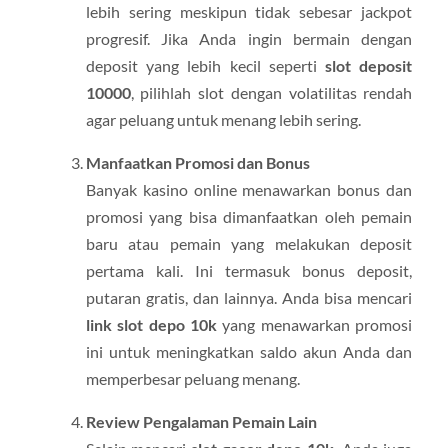
lebih sering meskipun tidak sebesar jackpot
progresif. Jika Anda ingin bermain dengan
deposit yang lebih kecil seperti
slot deposit
10000
, pilihlah slot dengan volatilitas rendah
agar peluang untuk menang lebih sering.
Manfaatkan Promosi dan Bonus
Banyak kasino online menawarkan bonus dan
promosi yang bisa dimanfaatkan oleh pemain
baru atau pemain yang melakukan deposit
pertama kali. Ini termasuk bonus deposit,
putaran gratis, dan lainnya. Anda bisa mencari
link slot depo 10k
yang menawarkan promosi
ini untuk meningkatkan saldo akun Anda dan
memperbesar peluang menang.
Review Pengalaman Pemain Lain