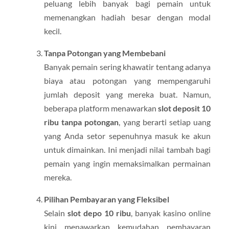
peluang lebih banyak bagi pemain untuk
memenangkan hadiah besar dengan modal
kecil.
Tanpa Potongan yang Membebani
Banyak pemain sering khawatir tentang adanya
biaya atau potongan yang mempengaruhi
jumlah deposit yang mereka buat. Namun,
beberapa platform menawarkan
slot deposit 10
ribu tanpa potongan
, yang berarti setiap uang
yang Anda setor sepenuhnya masuk ke akun
untuk dimainkan. Ini menjadi nilai tambah bagi
pemain yang ingin memaksimalkan permainan
mereka.
Pilihan Pembayaran yang Fleksibel
Selain
slot depo 10 ribu
, banyak kasino online
kini menawarkan kemudahan pembayaran