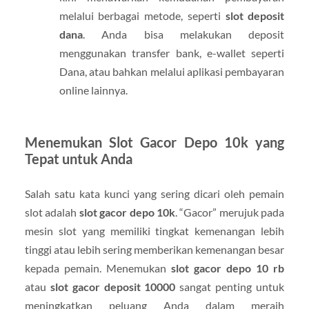
melalui berbagai metode, seperti
slot deposit
dana
. Anda bisa melakukan deposit
menggunakan transfer bank, e-wallet seperti
Dana, atau bahkan melalui aplikasi pembayaran
online lainnya.
Menemukan Slot Gacor Depo 10k yang
Tepat untuk Anda
Salah satu kata kunci yang sering dicari oleh pemain
slot adalah
slot gacor depo 10k
. “Gacor” merujuk pada
mesin slot yang memiliki tingkat kemenangan lebih
tinggi atau lebih sering memberikan kemenangan besar
kepada pemain. Menemukan
slot gacor depo 10 rb
atau
slot gacor deposit 10000
sangat penting untuk
meningkatkan peluang Anda dalam meraih