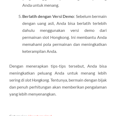
Anda untuk menang.
Berlatih dengan Versi Demo
: Sebelum bermain
dengan uang asli, Anda bisa berlatih terlebih
dahulu menggunakan versi demo dari
permainan slot Hongkong. Ini membantu Anda
memahami pola permainan dan meningkatkan
keterampilan Anda.
Dengan menerapkan tips-tips tersebut, Anda bisa
meningkatkan peluang Anda untuk menang lebih
sering di
slot Hongkong
. Tentunya, bermain dengan bijak
dan penuh perhitungan akan memberikan pengalaman
yang lebih menyenangkan.