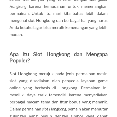
Hongkong
karena kemudahan untuk memenangkan
permainan. Untuk itu, mari kita bahas lebih dalam
mengenai slot Hongkong dan berbagai hal yang harus
Anda ketahui agar bisa meraih kemenangan yang lebih
mudah.
Apa Itu Slot Hongkong dan Mengapa
Populer?
Slot Hongkong merujuk pada jenis permainan mesin
slot yang disediakan oleh penyedia layanan game
online yang berbasis di Hongkong. Permainan ini
memiliki daya tarik tersendiri karena menyediakan
berbagai macam tema dan fitur bonus yang menarik.
Dalam permainan
slot Hongkong
, pemain akan memutar
gulungan yang penuh dengan simbol yang dapat