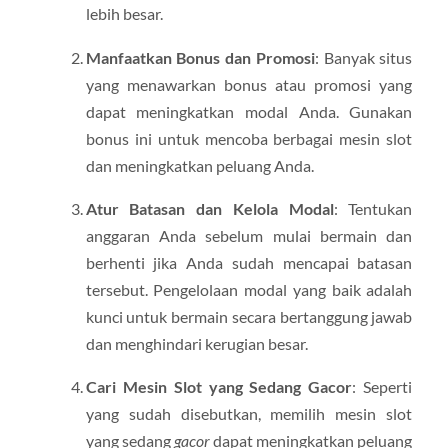
lebih besar.
Manfaatkan Bonus dan Promosi
: Banyak situs
yang menawarkan bonus atau promosi yang
dapat meningkatkan modal Anda. Gunakan
bonus ini untuk mencoba berbagai mesin slot
dan meningkatkan peluang Anda.
Atur Batasan dan Kelola Modal
: Tentukan
anggaran Anda sebelum mulai bermain dan
berhenti jika Anda sudah mencapai batasan
tersebut. Pengelolaan modal yang baik adalah
kunci untuk bermain secara bertanggung jawab
dan menghindari kerugian besar.
Cari Mesin Slot yang Sedang Gacor
: Seperti
yang sudah disebutkan, memilih mesin slot
yang sedang
gacor
dapat meningkatkan peluang