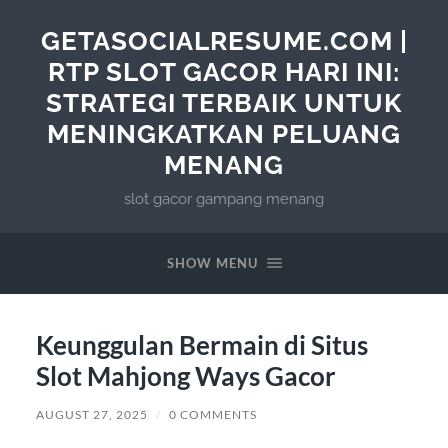
GETASOCIALRESUME.COM |
RTP SLOT GACOR HARI INI:
STRATEGI TERBAIK UNTUK
MENINGKATKAN PELUANG
MENANG
slot gacor gampang menang
SHOW MENU
Keunggulan Bermain di Situs
Slot Mahjong Ways Gacor
AUGUST 27, 2025
/
0 COMMENTS