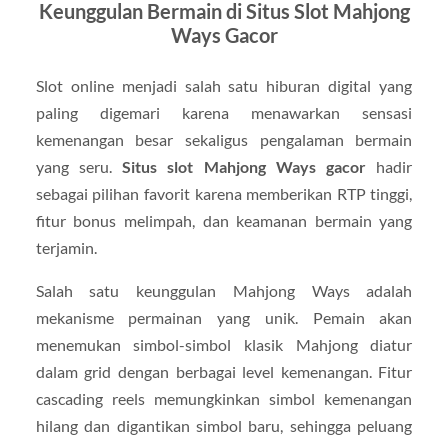
Keunggulan Bermain di Situs Slot Mahjong
Ways Gacor
Slot online menjadi salah satu hiburan digital yang
paling digemari karena menawarkan sensasi
kemenangan besar sekaligus pengalaman bermain
yang seru.
Situs slot Mahjong Ways gacor
hadir
sebagai pilihan favorit karena memberikan RTP tinggi,
fitur bonus melimpah, dan keamanan bermain yang
terjamin.
Salah satu keunggulan Mahjong Ways adalah
mekanisme permainan yang unik. Pemain akan
menemukan simbol-simbol klasik Mahjong diatur
dalam grid dengan berbagai level kemenangan. Fitur
cascading reels memungkinkan simbol kemenangan
hilang dan digantikan simbol baru, sehingga peluang