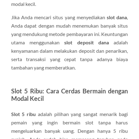
modal kecil.
Jika Anda mencari situs yang menyediakan
slot dana
,
Anda dapat dengan mudah menemukan banyak situs
yang mendukung metode pembayaran ini. Keuntungan
utama menggunakan
slot deposit dana
adalah
kenyamanan dalam melakukan deposit dan penarikan,
serta transaksi yang cepat tanpa adanya biaya
tambahan yang memberatkan.
Slot 5 Ribu: Cara Cerdas Bermain dengan
Modal Kecil
Slot 5 ribu
adalah pilihan yang sangat menarik bagi
pemain yang ingin bermain slot tanpa harus
mengeluarkan banyak uang. Dengan hanya 5 ribu