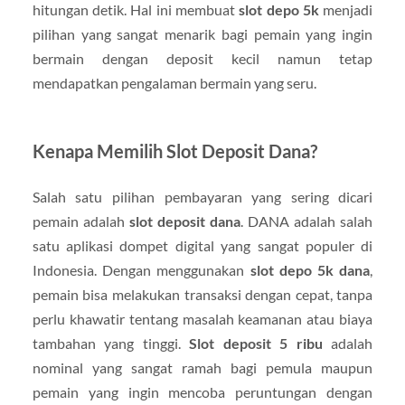
hitungan detik. Hal ini membuat
slot depo 5k
menjadi
pilihan yang sangat menarik bagi pemain yang ingin
bermain dengan deposit kecil namun tetap
mendapatkan pengalaman bermain yang seru.
Kenapa Memilih Slot Deposit Dana?
Salah satu pilihan pembayaran yang sering dicari
pemain adalah
slot deposit dana
. DANA adalah salah
satu aplikasi dompet digital yang sangat populer di
Indonesia. Dengan menggunakan
slot depo 5k dana
,
pemain bisa melakukan transaksi dengan cepat, tanpa
perlu khawatir tentang masalah keamanan atau biaya
tambahan yang tinggi.
Slot deposit 5 ribu
adalah
nominal yang sangat ramah bagi pemula maupun
pemain yang ingin mencoba peruntungan dengan