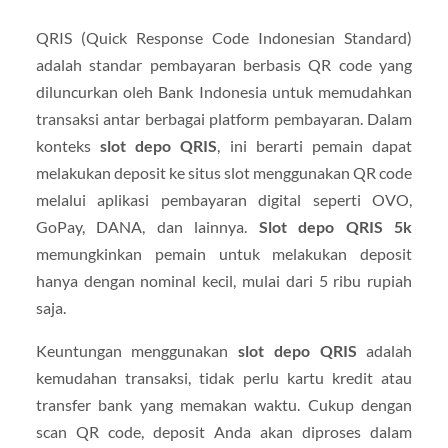
QRIS (Quick Response Code Indonesian Standard)
adalah standar pembayaran berbasis QR code yang
diluncurkan oleh Bank Indonesia untuk memudahkan
transaksi antar berbagai platform pembayaran. Dalam
konteks
slot depo QRIS
, ini berarti pemain dapat
melakukan deposit ke situs slot menggunakan QR code
melalui aplikasi pembayaran digital seperti OVO,
GoPay, DANA, dan lainnya.
Slot depo QRIS 5k
memungkinkan pemain untuk melakukan deposit
hanya dengan nominal kecil, mulai dari 5 ribu rupiah
saja.
Keuntungan menggunakan
slot depo QRIS
adalah
kemudahan transaksi, tidak perlu kartu kredit atau
transfer bank yang memakan waktu. Cukup dengan
scan QR code, deposit Anda akan diproses dalam