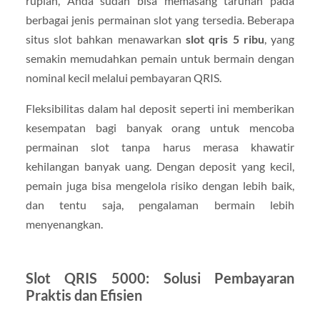
rupiah, Anda sudah bisa memasang taruhan pada
berbagai jenis permainan slot yang tersedia. Beberapa
situs slot bahkan menawarkan
slot qris 5 ribu
, yang
semakin memudahkan pemain untuk bermain dengan
nominal kecil melalui pembayaran QRIS.
Fleksibilitas dalam hal deposit seperti ini memberikan
kesempatan bagi banyak orang untuk mencoba
permainan slot tanpa harus merasa khawatir
kehilangan banyak uang. Dengan deposit yang kecil,
pemain juga bisa mengelola risiko dengan lebih baik,
dan tentu saja, pengalaman bermain lebih
menyenangkan.
Slot QRIS 5000: Solusi Pembayaran
Praktis dan Efisien