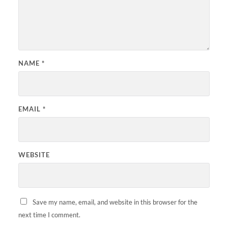
NAME
*
EMAIL
*
WEBSITE
Save my name, email, and website in this browser for the
next time I comment.