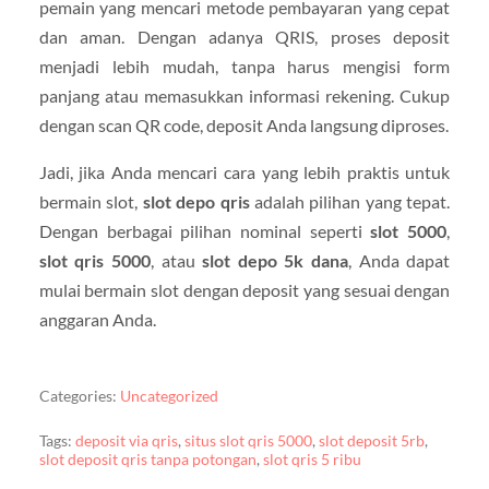
pemain yang mencari metode pembayaran yang cepat
dan aman. Dengan adanya QRIS, proses deposit
menjadi lebih mudah, tanpa harus mengisi form
panjang atau memasukkan informasi rekening. Cukup
dengan scan QR code, deposit Anda langsung diproses.
Jadi, jika Anda mencari cara yang lebih praktis untuk
bermain slot,
slot depo qris
adalah pilihan yang tepat.
Dengan berbagai pilihan nominal seperti
slot 5000
,
slot qris 5000
, atau
slot depo 5k dana
, Anda dapat
mulai bermain slot dengan deposit yang sesuai dengan
anggaran Anda.
Categories:
Uncategorized
Tags:
deposit via qris
,
situs slot qris 5000
,
slot deposit 5rb
,
slot deposit qris tanpa potongan
,
slot qris 5 ribu