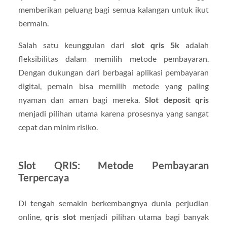
memberikan peluang bagi semua kalangan untuk ikut
bermain.
Salah satu keunggulan dari
slot qris 5k
adalah
fleksibilitas dalam memilih metode pembayaran.
Dengan dukungan dari berbagai aplikasi pembayaran
digital, pemain bisa memilih metode yang paling
nyaman dan aman bagi mereka.
Slot deposit qris
menjadi pilihan utama karena prosesnya yang sangat
cepat dan minim risiko.
Slot QRIS: Metode Pembayaran
Terpercaya
Di tengah semakin berkembangnya dunia perjudian
online,
qris slot
menjadi pilihan utama bagi banyak