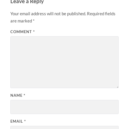
Leave a Reply
Your email address will not be published.
Required fields
are marked
*
COMMENT
*
NAME
*
EMAIL
*