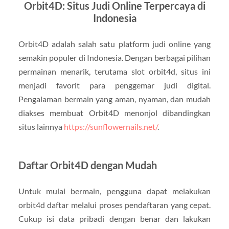
Orbit4D: Situs Judi Online Terpercaya di
Indonesia
Orbit4D adalah salah satu platform judi online yang
semakin populer di Indonesia. Dengan berbagai pilihan
permainan menarik, terutama slot orbit4d, situs ini
menjadi favorit para penggemar judi digital.
Pengalaman bermain yang aman, nyaman, dan mudah
diakses membuat Orbit4D menonjol dibandingkan
situs lainnya
https://sunflowernails.net/
.
Daftar Orbit4D dengan Mudah
Untuk mulai bermain, pengguna dapat melakukan
orbit4d daftar melalui proses pendaftaran yang cepat.
Cukup isi data pribadi dengan benar dan lakukan