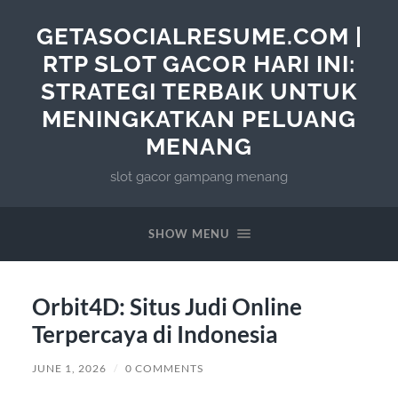
GETASOCIALRESUME.COM |
RTP SLOT GACOR HARI INI:
STRATEGI TERBAIK UNTUK
MENINGKATKAN PELUANG
MENANG
slot gacor gampang menang
SHOW MENU
Orbit4D: Situs Judi Online
Terpercaya di Indonesia
JUNE 1, 2026
/
0 COMMENTS