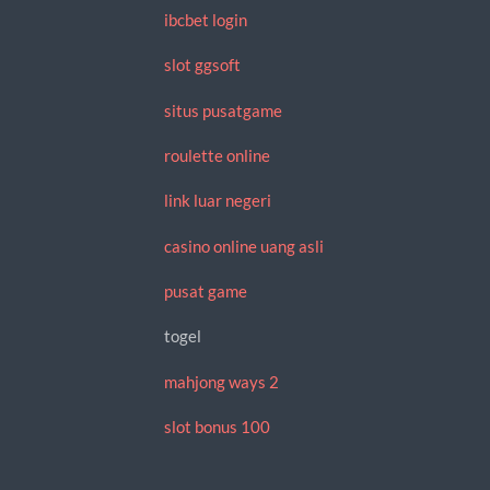
ibcbet login
slot ggsoft
situs pusatgame
roulette online
link luar negeri
casino online uang asli
pusat game
togel
mahjong ways 2
slot bonus 100