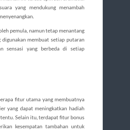
ek suara yang mendukung menambah
 menyenangkan.
 oleh pemula, namun tetap menantang
g digunakan membuat setiap putaran
an sensasi yang berbeda di setiap
eberapa fitur utama yang membuatnya
lier yang dapat meningkatkan hadiah
rtentu. Selain itu, terdapat fitur bonus
rikan kesempatan tambahan untuk