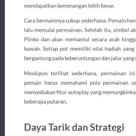
mendapatkan kemenangan lebih besar.
Cara bermainnya cukup sederhana. Pemain han
lalu memulai permainan. Setelah itu, simbol a
Plinko dan akan memantul secara acak hingga
bawah. Setiap pot memiliki nilai hadiah yang 
bergantung pada keberuntungan dan jalur yang 
Meskipun terlihat sederhana, permainan i
pemain harus memahami pola permainan sec
menyediakan fitur autoplay yang memungkinka
beberapa putaran.
Daya Tarik dan Strategi