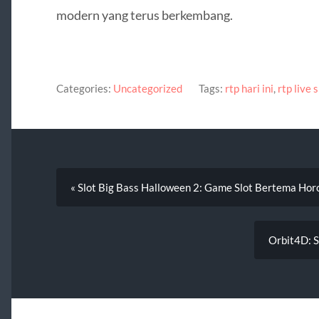
modern yang terus berkembang.
Categories:
Uncategorized
Tags:
rtp hari ini
,
rtp live 
« Slot Big Bass Halloween 2: Game Slot Bertema Ho
Orbit4D: S