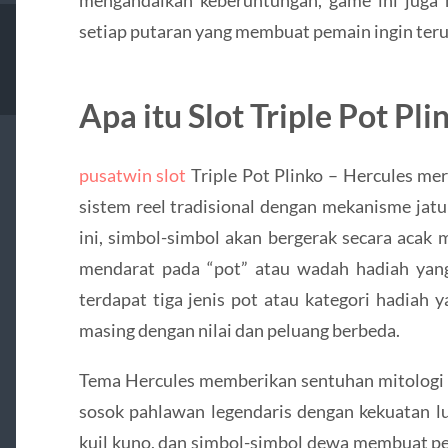
mengandalkan keberuntungan, game ini juga 
setiap putaran yang membuat pemain ingin te
Apa itu Slot Triple Pot Pl
pusatwin slot
Triple Pot Plinko – Hercules me
sistem reel tradisional dengan mekanisme jat
ini, simbol-simbol akan bergerak secara acak m
mendarat pada “pot” atau wadah hadiah yang 
terdapat tiga jenis pot atau kategori hadiah 
masing dengan nilai dan peluang berbeda.
Tema Hercules memberikan sentuhan mitologi 
sosok pahlawan legendaris dengan kekuatan lua
kuil kuno, dan simbol-simbol dewa membuat per