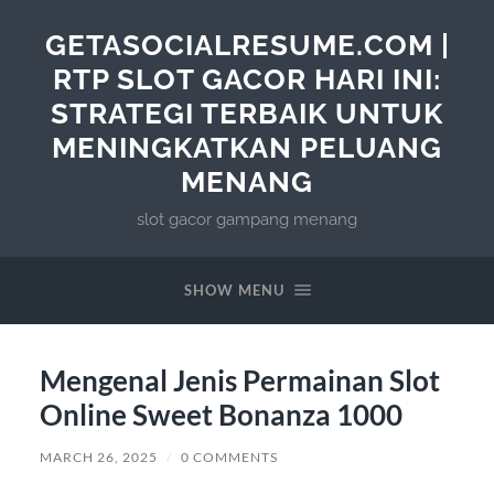
GETASOCIALRESUME.COM |
RTP SLOT GACOR HARI INI:
STRATEGI TERBAIK UNTUK
MENINGKATKAN PELUANG
MENANG
slot gacor gampang menang
SHOW MENU
Mengenal Jenis Permainan Slot
Online Sweet Bonanza 1000
MARCH 26, 2025
/
0 COMMENTS