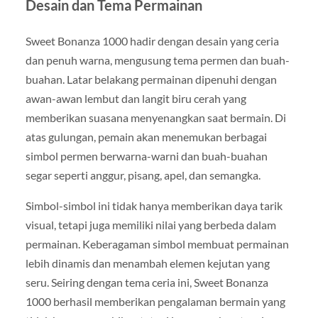
Desain dan Tema Permainan
Sweet Bonanza 1000 hadir dengan desain yang ceria
dan penuh warna, mengusung tema permen dan buah-
buahan. Latar belakang permainan dipenuhi dengan
awan-awan lembut dan langit biru cerah yang
memberikan suasana menyenangkan saat bermain. Di
atas gulungan, pemain akan menemukan berbagai
simbol permen berwarna-warni dan buah-buahan
segar seperti anggur, pisang, apel, dan semangka.
Simbol-simbol ini tidak hanya memberikan daya tarik
visual, tetapi juga memiliki nilai yang berbeda dalam
permainan. Keberagaman simbol membuat permainan
lebih dinamis dan menambah elemen kejutan yang
seru. Seiring dengan tema ceria ini, Sweet Bonanza
1000 berhasil memberikan pengalaman bermain yang