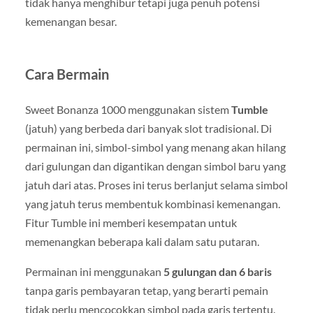
tidak hanya menghibur tetapi juga penuh potensi
kemenangan besar.
Cara Bermain
Sweet Bonanza 1000 menggunakan sistem
Tumble
(jatuh) yang berbeda dari banyak slot tradisional. Di
permainan ini, simbol-simbol yang menang akan hilang
dari gulungan dan digantikan dengan simbol baru yang
jatuh dari atas. Proses ini terus berlanjut selama simbol
yang jatuh terus membentuk kombinasi kemenangan.
Fitur Tumble ini memberi kesempatan untuk
memenangkan beberapa kali dalam satu putaran.
Permainan ini menggunakan
5 gulungan dan 6 baris
tanpa garis pembayaran tetap, yang berarti pemain
tidak perlu mencocokkan simbol pada garis tertentu.