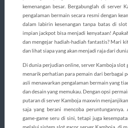
kemenangan besar. Bergabunglah di server K
pengalaman bermain secara resmi dengan keam
dalam labirin kesenangan tanpa batas di slo
impian jackpot bisa menjadi kenyataan! Apak
dan mengejar hadiah-hadiah fantastis? Mari ki
dan lihat siapa yang akan menjadi raja dari duni
Di dunia perjudian online, server Kamboja slot
menarik perhatian para pemain dari berbagai p
asli menawarkan pengalaman bermain yang tia
dan desain yang memukau. Dengan opsi permainan
putaran di server Kamboja maxwin menjanjikan
saja yang berani mencoba peruntungannya.
game-game seru di sini, tetapi juga kesempat
melalui sistem slot gacor server Kamboja, di