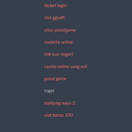
ibcbet login
slot ggsoft
situs pusatgame
roulette online
link luar negeri
casino online uang asli
pusat game
togel
mahjong ways 2
slot bonus 100