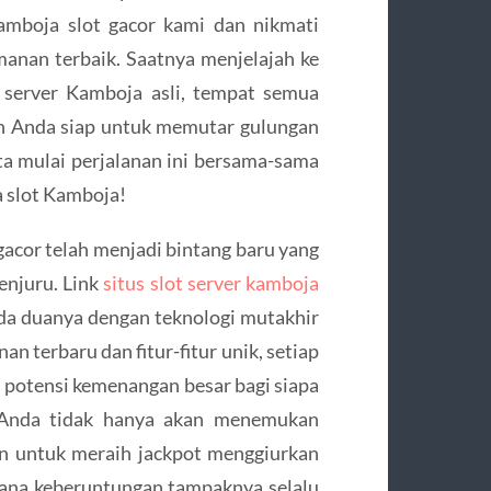
amboja slot gacor kami dan nikmati
anan terbaik. Saatnya menjelajah ke
t server Kamboja asli, tempat semua
ah Anda siap untuk memutar gulungan
ta mulai perjalanan ini bersama-sama
a slot Kamboja!
 gacor telah menjadi bintang baru yang
enjuru. Link
situs slot server kamboja
da duanya dengan teknologi mutakhir
 terbaru dan fitur-fitur unik, setiap
 potensi kemenangan besar bagi siapa
 Anda tidak hanya akan menemukan
an untuk meraih jackpot menggiurkan
 mana keberuntungan tampaknya selalu