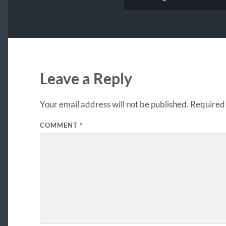
Leave a Reply
Your email address will not be published.
Required 
COMMENT
*