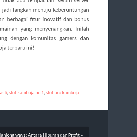
 tidak ada tempat lain selain server
 jadi langkah menuju keberuntungan
n berbagai fitur inovatif dan bonus
mainan yang menyenangkan. Inilah
ung dengan komunitas gamers dan
a terbaru ini!
asli
,
slot kamboja no 1
,
slot pro kamboja
hjong ways: Antara Hiburan dan Profit »