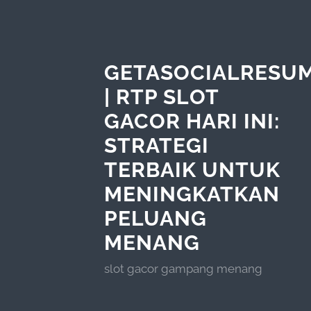
GETASOCIALRESU
| RTP SLOT
GACOR HARI INI:
STRATEGI
TERBAIK UNTUK
MENINGKATKAN
PELUANG
MENANG
slot gacor gampang menang