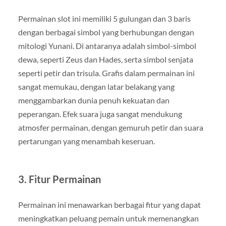
Permainan slot ini memiliki 5 gulungan dan 3 baris
dengan berbagai simbol yang berhubungan dengan
mitologi Yunani. Di antaranya adalah simbol-simbol
dewa, seperti Zeus dan Hades, serta simbol senjata
seperti petir dan trisula. Grafis dalam permainan ini
sangat memukau, dengan latar belakang yang
menggambarkan dunia penuh kekuatan dan
peperangan. Efek suara juga sangat mendukung
atmosfer permainan, dengan gemuruh petir dan suara
pertarungan yang menambah keseruan.
3.
Fitur Permainan
Permainan ini menawarkan berbagai fitur yang dapat
meningkatkan peluang pemain untuk memenangkan