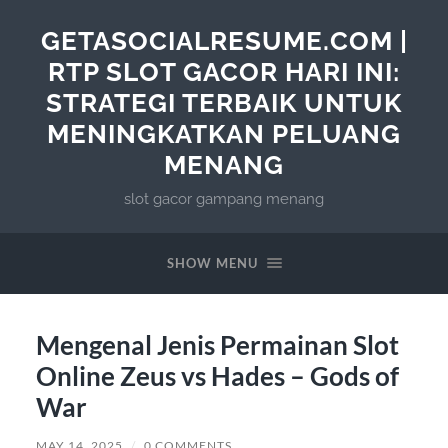
GETASOCIALRESUME.COM |
RTP SLOT GACOR HARI INI:
STRATEGI TERBAIK UNTUK
MENINGKATKAN PELUANG
MENANG
slot gacor gampang menang
SHOW MENU
Mengenal Jenis Permainan Slot
Online Zeus vs Hades – Gods of
War
MAY 14, 2025
/
0 COMMENTS