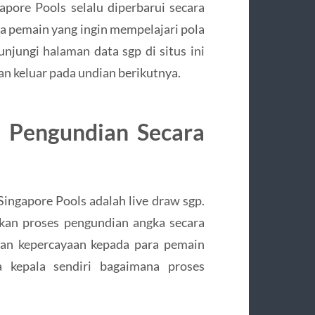
gapore Pools selalu diperbarui secara
ra pemain yang ingin mempelajari pola
jungi halaman data sgp di situs ini
n keluar pada undian berikutnya.
n Pengundian Secara
Singapore Pools adalah live draw sgp.
ikan proses pengundian angka secara
dan kepercayaan kepada para pemain
 kepala sendiri bagaimana proses