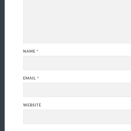
NAME
*
EMAIL
*
WEBSITE