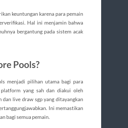
rikan keuntungan karena para pemain
rverifikasi. Hal ini menjamin bahwa
enuhnya bergantung pada sistem acak
re Pools?
ls menjadi pilihan utama bagi para
 platform yang sah dan diakui oleh
 dan live draw sgp yang ditayangkan
ipertanggungjawabkan. Ini memastikan
an bagi semua pemain.