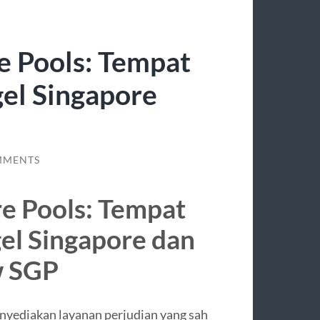
e Pools: Tempat
el Singapore
MMENTS
re Pools: Tempat
el Singapore dan
w SGP
nyediakan layanan perjudian yang sah