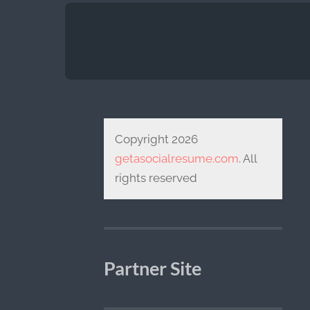
Copyright 2026
getasocialresume.com
. All
rights reserved
Partner Site