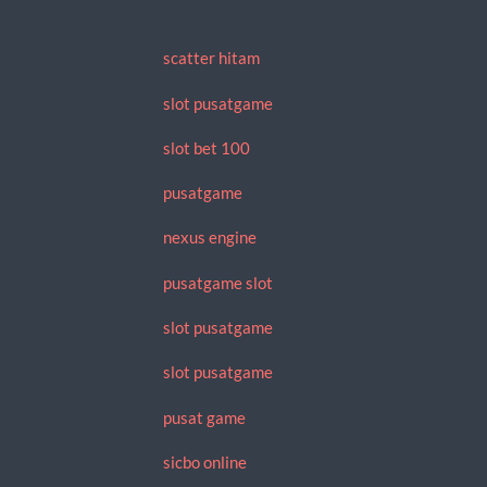
scatter hitam
slot pusatgame
slot bet 100
pusatgame
nexus engine
pusatgame slot
slot pusatgame
slot pusatgame
pusat game
sicbo online