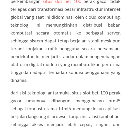
perkembangan
situs slot bet 100
perak gacor tidak
terlepas dari transformasi besar infrastruktur internet
global yang saat ini didominasi oleh cloud computing.
teknologi ini memungkinkan distribusi beban
komputasi secara otomatis ke berbagai server,
sehingga sistem dapat tetap berjalan stabil meskipun
terjadi lonjakan trafik pengguna secara bersamaan.
pendekatan ini menjadi standar dalam pengembangan
platform digital modern yang membutuhkan performa
tinggi dan adaptif terhadap kondisi penggunaan yang
dinamis.
dari sisi teknologi antarmuka, situs slot bet 100 perak
gacor umumnya dibangun menggunakan html5
sebagai fondasi utama. html5 memungkinkan aplikasi
berjalan langsung di browser tanpa instalasi tambahan,
sehingga akses menjadi lebih cepat, ringan, dan