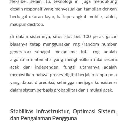
fleksibel. selain itu, teknologi ini juga mendukung
desain responsif yang menyesuaikan tampilan dengan
berbagai ukuran layar, baik perangkat mobile, tablet,
maupun desktop.
di dalam sistemnya, situs slot bet 100 perak gacor
biasanya tetap menggunakan rng (random number
generator) sebagai mekanisme inti. rng adalah
algoritma matematis yang menghasilkan nilai secara
acak dan independen. fungsi utamanya adalah
memastikan bahwa proses digital berjalan tanpa pola
yang dapat diprediksi, sehingga menjaga konsistensi
dalam sistem berbasis probabilitas dan simulasi acak.
Stabilitas Infrastruktur, Optimasi Sistem,
dan Pengalaman Pengguna