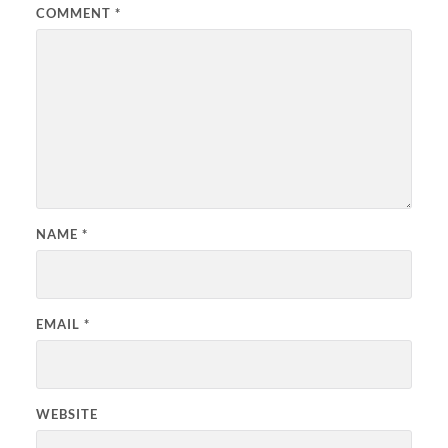
COMMENT
*
NAME
*
EMAIL
*
WEBSITE