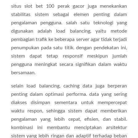
situs slot bet 100 perak gacor juga menekankan
stabilitas sistem sebagai elemen penting dalam
pengalaman pengguna. salah satu teknologi yang
digunakan adalah load balancing, yaitu metode
pembagian trafik ke beberapa server agar tidak terjadi
penumpukan pada satu titik. dengan pendekatan ini,
sistem dapat tetap responsif meskipun jumlah
pengguna meningkat secara signifikan dalam waktu
bersamaan.
selain load balancing, caching data juga berperan
penting dalam optimasi performa. data yang sering
diakses disimpan sementara untuk mempercepat
waktu respon, sehingga sistem dapat memberikan
pengalaman yang lebih cepat, efisien, dan stabil.
kombinasi ini membantu menciptakan arsitektur
sistem yang lebih ringan dan adaptif terhadap beban