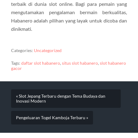
terbaik di dunia slot online. Bagi para pemain yang
mengutamakan pengalaman bermain berkualitas,
Habanero adalah pilihan yang layak untuk dicoba dan
dinikmati.
Categories:
Uncategorized
Tags:
daftar slot habanero
,
situs slot habanero
,
slot habanero
gacor
« Slot Jepang Terbaru dengan Tema Budaya dan
Inovasi Modern
Pengeluaran Togel Kamboja Terbaru »