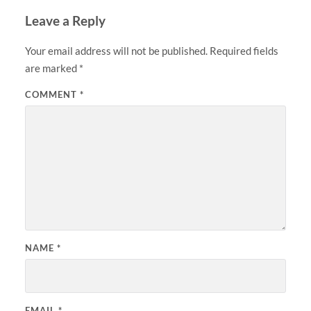
Leave a Reply
Your email address will not be published.
Required fields
are marked
*
COMMENT
*
NAME
*
EMAIL
*