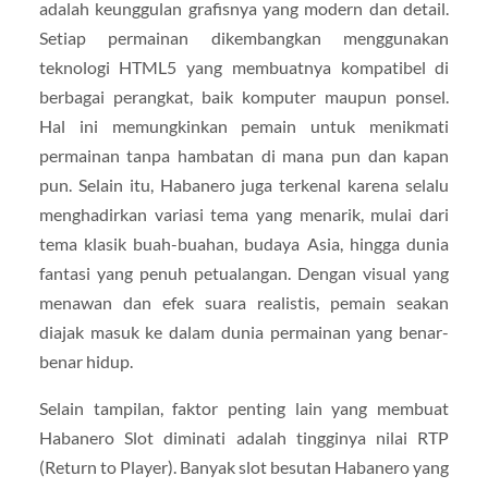
adalah keunggulan grafisnya yang modern dan detail.
Setiap permainan dikembangkan menggunakan
teknologi HTML5 yang membuatnya kompatibel di
berbagai perangkat, baik komputer maupun ponsel.
Hal ini memungkinkan pemain untuk menikmati
permainan tanpa hambatan di mana pun dan kapan
pun. Selain itu, Habanero juga terkenal karena selalu
menghadirkan variasi tema yang menarik, mulai dari
tema klasik buah-buahan, budaya Asia, hingga dunia
fantasi yang penuh petualangan. Dengan visual yang
menawan dan efek suara realistis, pemain seakan
diajak masuk ke dalam dunia permainan yang benar-
benar hidup.
Selain tampilan, faktor penting lain yang membuat
Habanero Slot diminati adalah tingginya nilai RTP
(Return to Player). Banyak slot besutan Habanero yang