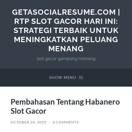
GETASOCIALRESUME.COM |
RTP SLOT GACOR HARI INI:
STRATEGI TERBAIK UNTUK
MENINGKATKAN PELUANG
MENANG
slot gacor gampang menang
SHOW MENU
Pembahasan Tentang Habanero
Slot Gacor
OCTOBER 24, 2025
/
0 COMMENTS