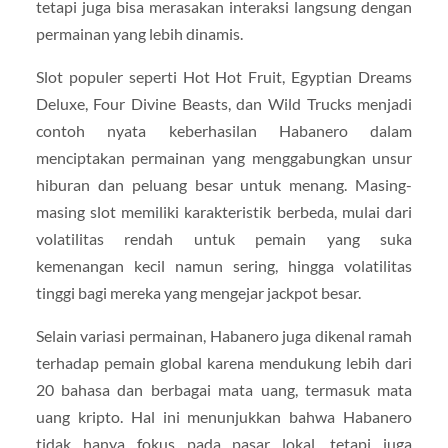
tetapi juga bisa merasakan interaksi langsung dengan
permainan yang lebih dinamis.
Slot populer seperti Hot Hot Fruit, Egyptian Dreams
Deluxe, Four Divine Beasts, dan Wild Trucks menjadi
contoh nyata keberhasilan Habanero dalam
menciptakan permainan yang menggabungkan unsur
hiburan dan peluang besar untuk menang. Masing-
masing slot memiliki karakteristik berbeda, mulai dari
volatilitas rendah untuk pemain yang suka
kemenangan kecil namun sering, hingga volatilitas
tinggi bagi mereka yang mengejar jackpot besar.
Selain variasi permainan, Habanero juga dikenal ramah
terhadap pemain global karena mendukung lebih dari
20 bahasa dan berbagai mata uang, termasuk mata
uang kripto. Hal ini menunjukkan bahwa Habanero
tidak hanya fokus pada pasar lokal, tetapi juga