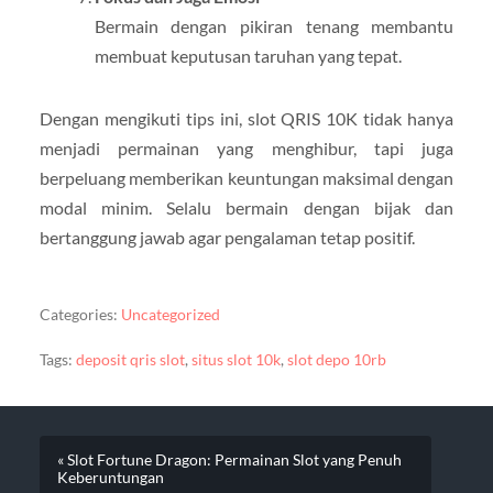
Bermain dengan pikiran tenang membantu
membuat keputusan taruhan yang tepat.
Dengan mengikuti tips ini, slot QRIS 10K tidak hanya
menjadi permainan yang menghibur, tapi juga
berpeluang memberikan keuntungan maksimal dengan
modal minim. Selalu bermain dengan bijak dan
bertanggung jawab agar pengalaman tetap positif.
Categories:
Uncategorized
Tags:
deposit qris slot
,
situs slot 10k
,
slot depo 10rb
« Slot Fortune Dragon: Permainan Slot yang Penuh
Keberuntungan