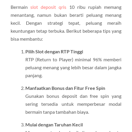
Bermain
slot deposit qris
10 ribu rupiah memang
menantang, namun bukan berarti peluang menang
kecil. Dengan strategi tepat, peluang meraih
keuntungan tetap terbuka. Berikut beberapa tips yang
bisa membantu:
Pilih Slot dengan RTP Tinggi
RTP (Return to Player) minimal 96% memberi
peluang menang yang lebih besar dalam jangka
panjang.
Manfaatkan Bonus dan Fitur Free Spin
Gunakan bonus deposit dan free spin yang
sering tersedia untuk memperbesar modal
bermain tanpa tambahan biaya.
Mulai dengan Taruhan Kecil