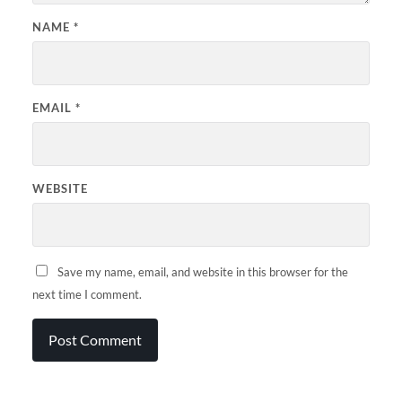
NAME
*
EMAIL
*
WEBSITE
Save my name, email, and website in this browser for the
next time I comment.