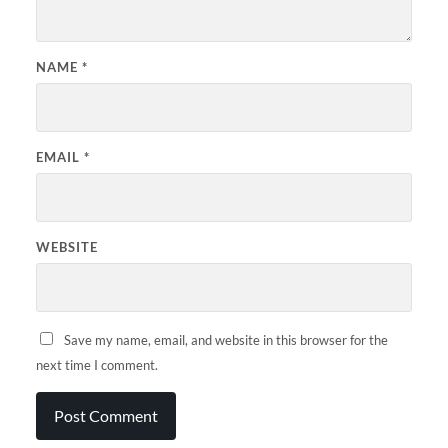
NAME
*
EMAIL
*
WEBSITE
Save my name, email, and website in this browser for the
next time I comment.