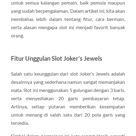
untuk semua kalangan pemain, baik pemula maupun
yang sudah berpengalaman. Dalam artikel ini, kita akan
membahas lebih dalam tentang fitur, cara bermain,
serta alasan mengapa slot ini menjadi favorit banyak
orang.
Fitur Unggulan Slot Joker’s Jewels
Salah satu keunggulan dari slot Joker’s Jewels adalah
desainnya yang sederhana namun sangat memanjakan
mata. Slot ini menggunakan 5 gulungan dengan 3 baris,
serta menyediakan 20 garis pembayaran tetap.
Artinya, setiap putaran memberikan kesempatan
untuk menang di salah satu dari 20 pola garis yang
tersedia.
Simbol dalam permainan ini juga sangat klasik, seperti