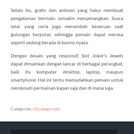
Selain itu, grafis dan animasi yang halus membuat
pengalaman bermain semakin menyenangkan. Suara
latar yang ceria juga menambah keseruan saat
gulungan berputar, sehingga pemain dapat merasa
seperti sedang berada di kasino nyata.
Dengan desain yang responsif, Slot Joker’s Jewels
dapat dimainkan dengan lancar di berbagai perangkat,
baik itu komputer desktop, laptop, maupun
smartphone. Hal ini tentu memudahkan pemain untuk
menikmati permainan kapan saja dan di mana saja.
Categories:
Uncategorized