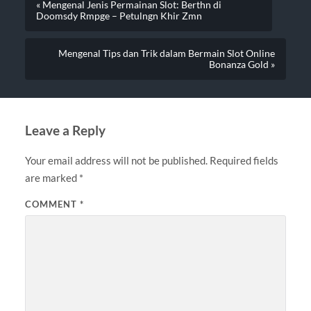
« Mengenal Jenis Permainan Slot: Berthn di
Doomsdy Rmpge – Petulngn Khir Zmn
Mengenal Tips dan Trik dalam Bermain Slot Online
Bonanza Gold »
Leave a Reply
Your email address will not be published.
Required fields
are marked
*
COMMENT
*