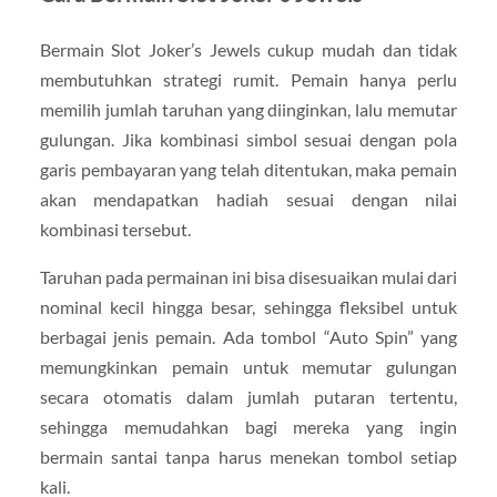
Bermain Slot Joker’s Jewels cukup mudah dan tidak
membutuhkan strategi rumit. Pemain hanya perlu
memilih jumlah taruhan yang diinginkan, lalu memutar
gulungan. Jika kombinasi simbol sesuai dengan pola
garis pembayaran yang telah ditentukan, maka pemain
akan mendapatkan hadiah sesuai dengan nilai
kombinasi tersebut.
Taruhan pada permainan ini bisa disesuaikan mulai dari
nominal kecil hingga besar, sehingga fleksibel untuk
berbagai jenis pemain. Ada tombol “Auto Spin” yang
memungkinkan pemain untuk memutar gulungan
secara otomatis dalam jumlah putaran tertentu,
sehingga memudahkan bagi mereka yang ingin
bermain santai tanpa harus menekan tombol setiap
kali.