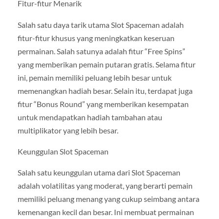
Fitur-fitur Menarik
Salah satu daya tarik utama Slot Spaceman adalah
fitur-fitur khusus yang meningkatkan keseruan
permainan. Salah satunya adalah fitur “Free Spins”
yang memberikan pemain putaran gratis. Selama fitur
ini, pemain memiliki peluang lebih besar untuk
memenangkan hadiah besar. Selain itu, terdapat juga
fitur “Bonus Round” yang memberikan kesempatan
untuk mendapatkan hadiah tambahan atau
multiplikator yang lebih besar.
Keunggulan Slot Spaceman
Salah satu keunggulan utama dari Slot Spaceman
adalah volatilitas yang moderat, yang berarti pemain
memiliki peluang menang yang cukup seimbang antara
kemenangan kecil dan besar. Ini membuat permainan