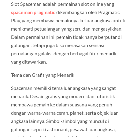
Slot Spaceman adalah permainan slot online yang
spaceman pragmatic
dikembangkan oleh Pragmatic
Play, yang membawa pemainnya ke luar angkasa untuk
menikmati petualangan yang seru dan mengasyikkan.
Dalam permainan ini, pemain tidak hanya berputar di
gulungan, tetapi juga bisa merasakan sensasi
petualangan galaksi dengan berbagai fitur menarik
yang ditawarkan.
Tema dan Grafis yang Menarik
Spaceman memiliki tema luar angkasa yang sangat
menarik. Desain grafis yang modern dan futuristik
membawa pemain ke dalam suasana yang penuh
dengan warna-warna cerah, planet, serta objek luar
angkasa lainnya. Simbol-simbol yang muncul di
gulungan seperti astronaut, pesawat luar angkasa,