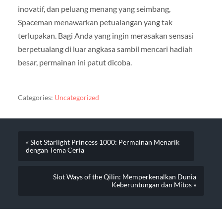
inovatif, dan peluang menang yang seimbang,
Spaceman menawarkan petualangan yang tak
terlupakan. Bagi Anda yang ingin merasakan sensasi
berpetualang di luar angkasa sambil mencari hadiah
besar, permainan ini patut dicoba.
Categories:
Uncategorized
« Slot Starlight Princess 1000: Permainan Menarik
dengan Tema Ceria
Slot Ways of the Qilin: Memperkenalkan Dunia
Keberuntungan dan Mitos »