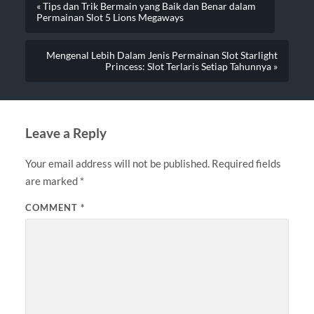
« Tips dan Trik Bermain yang Baik dan Benar dalam
Permainan Slot 5 Lions Megaways
Mengenal Lebih Dalam Jenis Permainan Slot Starlight
Princess: Slot Terlaris Setiap Tahunnya »
Leave a Reply
Your email address will not be published.
Required fields
are marked
*
COMMENT
*