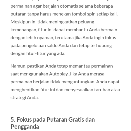
permainan agar berjalan otomatis selama beberapa
putaran tanpa harus menekan tombol spin setiap kali.
Meskipun ini tidak meningkatkan peluang
kemenangan, fitur ini dapat membantu Anda bermain
dengan lebih nyaman, terutama jika Anda ingin fokus
pada pengelolaan saldo Anda dan tetap terhubung
dengan fitur-fitur yang ada.
Namun, pastikan Anda tetap memantau permainan
saat menggunakan Autoplay. Jika Anda merasa
permainan berjalan tidak menguntungkan, Anda dapat
menghentikan fitur ini dan menyesuaikan taruhan atau
strategi Anda.
5. Fokus pada Putaran Gratis dan
Pengganda