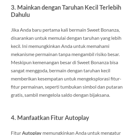
3. Mainkan dengan Taruhan Kecil Terlebih
Dahulu
Jika Anda baru pertama kali bermain Sweet Bonanza,
disarankan untuk memulai dengan taruhan yang lebih
kecil. Ini memungkinkan Anda untuk memahami
mekanisme permainan tanpa mengambil risiko besar.
Meskipun kemenangan besar di Sweet Bonanza bisa
sangat menggoda, bermain dengan taruhan kecil
memberikan kesempatan untuk mengeksplorasi fitur-
fitur permainan, seperti tumbukan simbol dan putaran
gratis, sambil mengelola saldo dengan bijaksana.
4. Manfaatkan Fitur Autoplay
Fitur
Autoplay
memungkinkan Anda untuk mengatur