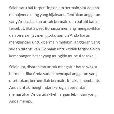
Salah satu hal terpenting dalam bermain slot adalah
manajemen uang yang bijaksana. Tentukan anggaran
yang Anda siapkan untuk bermain dan patuhi batas
tersebut. Slot Sweet Bonanza memang mengasyikkan
dan bisa sangat menggoda, namun Anda harus
menghindari untuk bermain melebihi anggaran yang
sudah ditentukan. Cobalah untuk tidak tergoda oleh
kemenangan besar yang mungkin muncul sesekali.
Selain itu, disarankan untuk mengatur batas waktu
bermain. Jika Anda sudah mencapai anggaran yang
ditetapkan, berhentilah bermain. Ini akan membantu
Anda untuk menghindari kerugian besar dan
memastikan Anda tidak kehilangan lebih dari yang
Anda mampu.