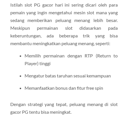
Istilah slot PG gacor hari ini sering dicari oleh para
pemain yang ingin mengetahui mesin slot mana yang
sedang memberikan peluang menang lebih besar.
Meskipun permainan slot didasarkan pada
keberuntungan, ada beberapa trik yang bisa
membantu meningkatkan peluang menang, seperti:
Memilih permainan dengan RTP (Return to
Player) tinggi
Mengatur batas taruhan sesuai kemampuan
Memanfaatkan bonus dan fitur free spin
Dengan strategi yang tepat, peluang menang di slot
gacor PG tentu bisa meningkat.