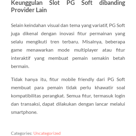
Keunggulan Slot PG Soft dibanding
Provider Lain
Selain keindahan visual dan tema yang variatif, PG Soft
juga dikenal dengan inovasi fitur permainan yang
selalu mengikuti tren terbaru. Misalnya, beberapa
game menawarkan mode multiplayer atau fitur
interaktif yang membuat pemain semakin betah
bermain.
Tidak hanya itu, fitur mobile friendly dari PG Soft
membuat para pemain tidak perlu khawatir soal
kompatibilitas perangkat. Semua fitur, termasuk login
dan transaksi, dapat dilakukan dengan lancar melalui
smartphone.
Categories:
Uncategorized