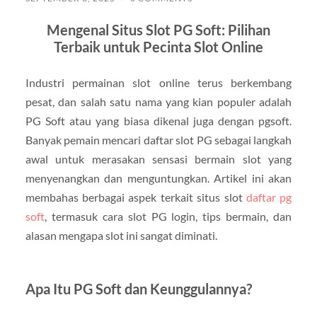
Mengenal Situs Slot PG Soft: Pilihan
Terbaik untuk Pecinta Slot Online
Industri permainan slot online terus berkembang
pesat, dan salah satu nama yang kian populer adalah
PG Soft atau yang biasa dikenal juga dengan pgsoft.
Banyak pemain mencari daftar slot PG sebagai langkah
awal untuk merasakan sensasi bermain slot yang
menyenangkan dan menguntungkan. Artikel ini akan
membahas berbagai aspek terkait situs slot
daftar pg
soft
, termasuk cara slot PG login, tips bermain, dan
alasan mengapa slot ini sangat diminati.
Apa Itu PG Soft dan Keunggulannya?