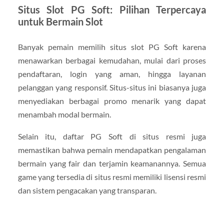
Situs Slot PG Soft: Pilihan Terpercaya
untuk Bermain Slot
Banyak pemain memilih situs slot PG Soft karena
menawarkan berbagai kemudahan, mulai dari proses
pendaftaran, login yang aman, hingga layanan
pelanggan yang responsif. Situs-situs ini biasanya juga
menyediakan berbagai promo menarik yang dapat
menambah modal bermain.
Selain itu, daftar PG Soft di situs resmi juga
memastikan bahwa pemain mendapatkan pengalaman
bermain yang fair dan terjamin keamanannya. Semua
game yang tersedia di situs resmi memiliki lisensi resmi
dan sistem pengacakan yang transparan.