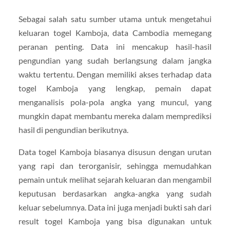
Sebagai salah satu sumber utama untuk mengetahui
keluaran togel Kamboja, data Cambodia memegang
peranan penting. Data ini mencakup hasil-hasil
pengundian yang sudah berlangsung dalam jangka
waktu tertentu. Dengan memiliki akses terhadap data
togel Kamboja yang lengkap, pemain dapat
menganalisis pola-pola angka yang muncul, yang
mungkin dapat membantu mereka dalam memprediksi
hasil di pengundian berikutnya.
Data togel Kamboja biasanya disusun dengan urutan
yang rapi dan terorganisir, sehingga memudahkan
pemain untuk melihat sejarah keluaran dan mengambil
keputusan berdasarkan angka-angka yang sudah
keluar sebelumnya. Data ini juga menjadi bukti sah dari
result togel Kamboja yang bisa digunakan untuk