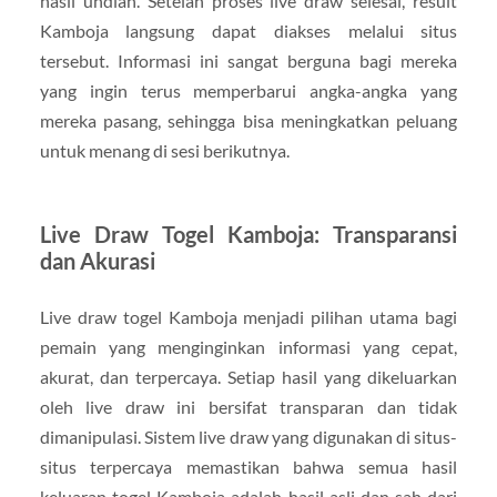
hasil undian. Setelah proses live draw selesai, result
Kamboja langsung dapat diakses melalui situs
tersebut. Informasi ini sangat berguna bagi mereka
yang ingin terus memperbarui angka-angka yang
mereka pasang, sehingga bisa meningkatkan peluang
untuk menang di sesi berikutnya.
Live Draw Togel Kamboja: Transparansi
dan Akurasi
Live draw togel Kamboja menjadi pilihan utama bagi
pemain yang menginginkan informasi yang cepat,
akurat, dan terpercaya. Setiap hasil yang dikeluarkan
oleh live draw ini bersifat transparan dan tidak
dimanipulasi. Sistem live draw yang digunakan di situs-
situs terpercaya memastikan bahwa semua hasil
keluaran togel Kamboja adalah hasil asli dan sah dari