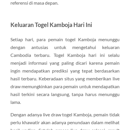
referensi di masa depan.
Keluaran Togel Kamboja Hari Ini
Setiap hari, para pemain togel Kamboja menunggu
dengan antusias untuk mengetahui keluaran
Cambodia terbaru. Togel Kamboja hari ini selalu
menjadi informasi yang paling dicari karena pemain
ingin mendapatkan prediksi yang tepat berdasarkan
hasil terbaru. Keberadaan situs yang memberikan live
draw memungkinkan para pemain untuk mendapatkan
hasil terkini secara langsung, tanpa harus menunggu
lama.
Dengan adanya live draw togel Kamboja, pemain tidak
perlu khawatir akan adanya penundaan dalam melihat