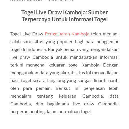
Togel Live Draw Kamboja: Sumber
Terpercaya Untuk Informasi Togel
Togel Live Draw
Pengeluaran Kamboja
telah menjadi
salah satu situs yang populer bagi para penggemar
togel di Indonesia. Banyak pemain yang mengandalkan
live draw Cambodia untuk mendapatkan informasi
terkini mengenai keluaran togel Kamboja. Dengan
menggunakan data yang akurat, situs ini menyediakan
hasil togel secara langsung yang sangat dinanti-nanti
oleh para pemain. Berikut ini penjelasan lebih
mendalam tentang keluaran Cambodia, data
Cambodia, dan bagaimana live draw Cambodia
berperan penting dalam permainan togel.