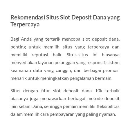
Rekomendasi Situs Slot Deposit Dana yang
Terpercaya
Bagi Anda yang tertarik mencoba slot deposit dana,
penting untuk memilih situs yang terpercaya dan
memiliki reputasi baik. Situs-situs ini biasanya
menyediakan layanan pelanggan yang responsif, sistem
keamanan data yang canggih, dan berbagai promosi
menarik untuk meningkatkan pengalaman bermain.
Situs dengan fitur slot deposit dana 10k terbaik
biasanya juga menawarkan berbagai metode deposit
lain selain Dana, sehingga pemain memiliki fleksibilitas
dalam memilih cara pembayaran yang paling nyaman.