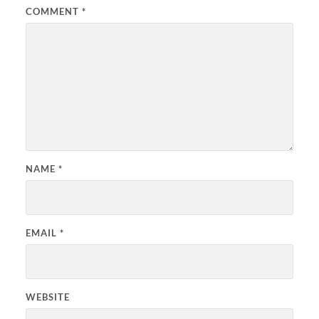
COMMENT
*
NAME
*
EMAIL
*
WEBSITE