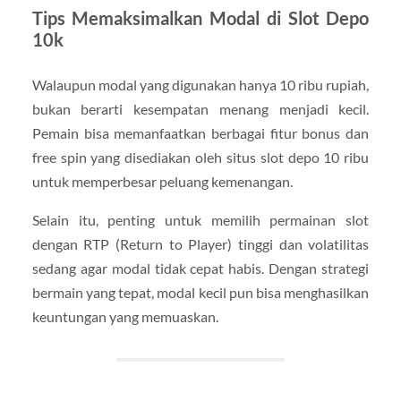
Tips Memaksimalkan Modal di Slot Depo
10k
Walaupun modal yang digunakan hanya 10 ribu rupiah,
bukan berarti kesempatan menang menjadi kecil.
Pemain bisa memanfaatkan berbagai fitur bonus dan
free spin yang disediakan oleh situs slot depo 10 ribu
untuk memperbesar peluang kemenangan.
Selain itu, penting untuk memilih permainan slot
dengan RTP (Return to Player) tinggi dan volatilitas
sedang agar modal tidak cepat habis. Dengan strategi
bermain yang tepat, modal kecil pun bisa menghasilkan
keuntungan yang memuaskan.