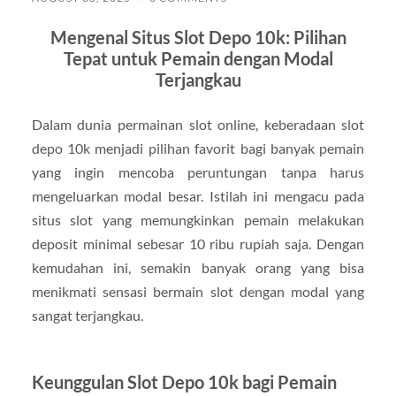
Mengenal Situs Slot Depo 10k: Pilihan
Tepat untuk Pemain dengan Modal
Terjangkau
Dalam dunia permainan slot online, keberadaan slot
depo 10k menjadi pilihan favorit bagi banyak pemain
yang ingin mencoba peruntungan tanpa harus
mengeluarkan modal besar. Istilah ini mengacu pada
situs slot yang memungkinkan pemain melakukan
deposit minimal sebesar 10 ribu rupiah saja. Dengan
kemudahan ini, semakin banyak orang yang bisa
menikmati sensasi bermain slot dengan modal yang
sangat terjangkau.
Keunggulan Slot Depo 10k bagi Pemain