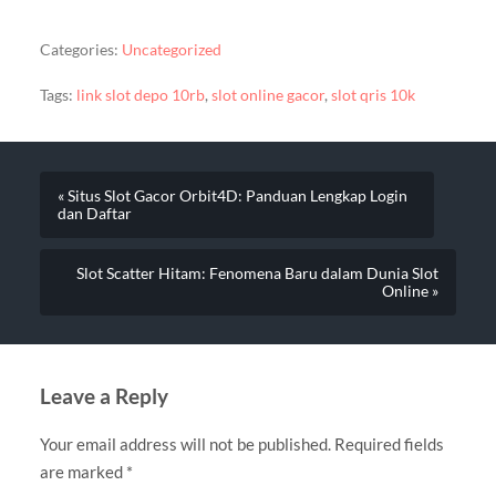
Categories:
Uncategorized
Tags:
link slot depo 10rb
,
slot online gacor
,
slot qris 10k
« Situs Slot Gacor Orbit4D: Panduan Lengkap Login
dan Daftar
Slot Scatter Hitam: Fenomena Baru dalam Dunia Slot
Online »
Leave a Reply
Your email address will not be published.
Required fields
are marked
*