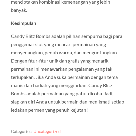
menciptakan kombinasi kemenangan yang lebih
banyak.
Kesimpulan
Candy Blitz Bombs adalah pilihan sempurna bagi para
penggemar slot yang mencari permainan yang
menyenangkan, penuh warna, dan menguntungkan.
Dengan fitur-fitur unik dan grafis yang menarik,
permainan ini menawarkan pengalaman yang tak
terlupakan. Jika Anda suka permainan dengan tema
manis dan hadiah yang menggiurkan, Candy Blitz
Bombs adalah permainan yang patut dicoba. Jadi,
siapkan diri Anda untuk bermain dan menikmati setiap
ledakan permen yang penuh kejutan!
Categories:
Uncategorized