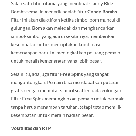
Salah satu fitur utama yang membuat Candy Blitz
Bombs semakin menarik adalah fitur
Candy Bombs
.
Fitur ini akan diaktifkan ketika simbol bom muncul di
gulungan. Bom akan meledak dan menghancurkan
simbol-simbol yang ada di sekitarnya, memberikan
kesempatan untuk menciptakan kombinasi
kemenangan baru. Ini meningkatkan peluang pemain
untuk meraih kemenangan yang lebih besar.
Selain itu, ada juga fitur
Free Spins
yang sangat
menguntungkan. Pemain bisa mendapatkan putaran
gratis dengan memutar simbol scatter pada gulungan.
Fitur Free Spins memungkinkan pemain untuk bermain
tanpa harus menambah taruhan, tetapi tetap memiliki
kesempatan untuk meraih hadiah besar.
Volatilitas dan RTP