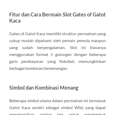
Fitur dan Cara Bermain Slot Gates of Gatot
Kaca
Gates of Gatot Kaca memiliki struktur permainan yang
cukup mudah dipahami oleh pemain pemula maupun
yang sudah berpengalaman. Slot ini biasanya
menggunakan format 5 gulungan dengan beberapa
garis pembayaran yang fleksibel, memungkinkan
berbagai kombinasi kemenangan.
Simbol dan Kombinasi Menang
Beberapa simbol utama dalam permainan ini termasuk
Gatot Kaca sendiri sebagai simbol Wild, yang dapat
menggantikan simbol lain untuk membentuk