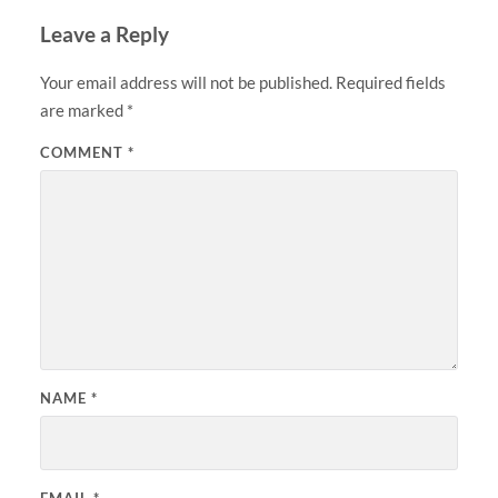
Leave a Reply
Your email address will not be published.
Required fields
are marked
*
COMMENT
*
NAME
*