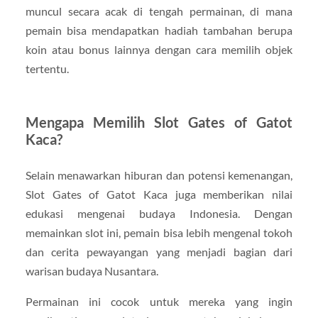
muncul secara acak di tengah permainan, di mana
pemain bisa mendapatkan hadiah tambahan berupa
koin atau bonus lainnya dengan cara memilih objek
tertentu.
Mengapa Memilih Slot Gates of Gatot
Kaca?
Selain menawarkan hiburan dan potensi kemenangan,
Slot Gates of Gatot Kaca juga memberikan nilai
edukasi mengenai budaya Indonesia. Dengan
memainkan slot ini, pemain bisa lebih mengenal tokoh
dan cerita pewayangan yang menjadi bagian dari
warisan budaya Nusantara.
Permainan ini cocok untuk mereka yang ingin