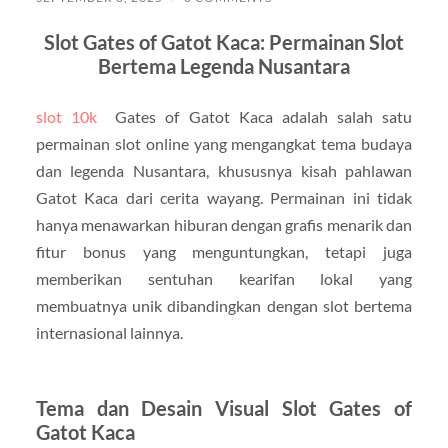
Slot Gates of Gatot Kaca: Permainan Slot
Bertema Legenda Nusantara
slot 10k
Gates of Gatot Kaca adalah salah satu
permainan slot online yang mengangkat tema budaya
dan legenda Nusantara, khususnya kisah pahlawan
Gatot Kaca dari cerita wayang. Permainan ini tidak
hanya menawarkan hiburan dengan grafis menarik dan
fitur bonus yang menguntungkan, tetapi juga
memberikan sentuhan kearifan lokal yang
membuatnya unik dibandingkan dengan slot bertema
internasional lainnya.
Tema dan Desain Visual Slot Gates of
Gatot Kaca