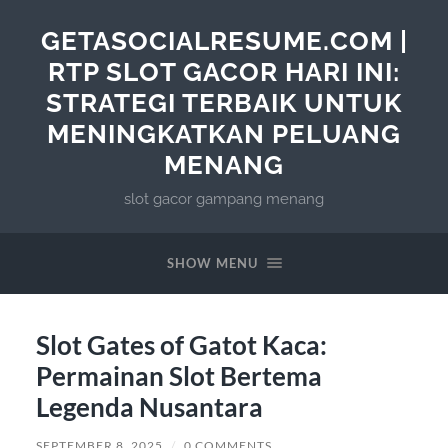
GETASOCIALRESUME.COM |
RTP SLOT GACOR HARI INI:
STRATEGI TERBAIK UNTUK
MENINGKATKAN PELUANG
MENANG
slot gacor gampang menang
SHOW MENU
Slot Gates of Gatot Kaca:
Permainan Slot Bertema
Legenda Nusantara
SEPTEMBER 8, 2025
/
0 COMMENTS