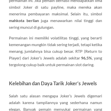
permainan ini. Jika pemain berhasil mendapatkan lima
simbol Joker di satu payline, maka mereka akan
menerima pembayaran maksimal. Selain itu, simbol
mahkota berlian
juga menawarkan nilai tinggi dan
sering muncul di gulungan.
Permainan ini memiliki volatilitas tinggi, yang berarti
kemenangan mungkin tidak sering terjadi, tetapi ketika
menang, jumlahnya bisa cukup besar. RTP (Return to
Player) dari Joker’s Jewels adalah sekitar
96,5%
, yang
tergolong cukup baik untuk permainan slot daring.
Kelebihan dan Daya Tarik Joker’s Jewels
Salah satu alasan mengapa Joker’s Jewels digemari
adalah karena tampilannya yang sederhana namun
elegan. Banyak pemain menyukai permainan yang