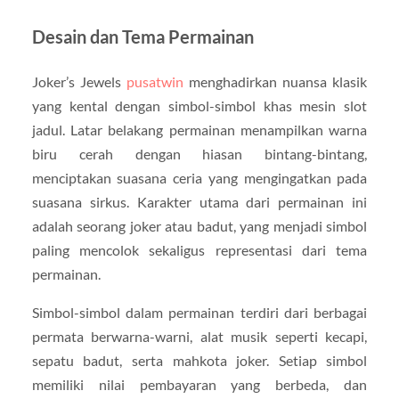
Desain dan Tema Permainan
Joker’s Jewels
pusatwin
menghadirkan nuansa klasik
yang kental dengan simbol-simbol khas mesin slot
jadul. Latar belakang permainan menampilkan warna
biru cerah dengan hiasan bintang-bintang,
menciptakan suasana ceria yang mengingatkan pada
suasana sirkus. Karakter utama dari permainan ini
adalah seorang joker atau badut, yang menjadi simbol
paling mencolok sekaligus representasi dari tema
permainan.
Simbol-simbol dalam permainan terdiri dari berbagai
permata berwarna-warni, alat musik seperti kecapi,
sepatu badut, serta mahkota joker. Setiap simbol
memiliki nilai pembayaran yang berbeda, dan