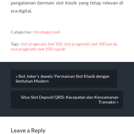
pengalaman bermain slot klasik yang tetap relevan di
era digital.
Categories:
Uncategorized
Tags:
slot pragmatic bet 100
,
slot pragmatic bet 100 perak
,
slot pragmatic bet 100 rupiah
« Slot Joker’s Jewels: Permainan Slot Klasik dengan
Sentuhan Modern
Situs Slot Deposit QRIS: Kecepatan dan Kenyamanan
Transaksi »
Leave a Reply