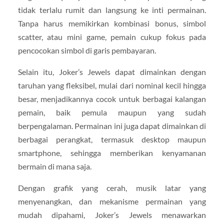
tidak terlalu rumit dan langsung ke inti permainan.
Tanpa harus memikirkan kombinasi bonus, simbol
scatter, atau mini game, pemain cukup fokus pada
pencocokan simbol di garis pembayaran.
Selain itu, Joker’s Jewels dapat dimainkan dengan
taruhan yang fleksibel, mulai dari nominal kecil hingga
besar, menjadikannya cocok untuk berbagai kalangan
pemain, baik pemula maupun yang sudah
berpengalaman. Permainan ini juga dapat dimainkan di
berbagai perangkat, termasuk desktop maupun
smartphone, sehingga memberikan kenyamanan
bermain di mana saja.
Dengan grafik yang cerah, musik latar yang
menyenangkan, dan mekanisme permainan yang
mudah dipahami, Joker’s Jewels menawarkan