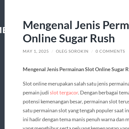
Mengenal Jenis Perm
ME.COM
Online Sugar Rush
MAY 1, 2025
/
OLEG SOROKIN
/
0 COMMENTS
Mengenal Jenis Permainan Slot Online Sugar 
Slot online merupakan salah satu jenis permain
pemain judi
slot tergacor
. Dengan berbagai tema
potensi kemenangan besar, permainan slot teru
satu permainan slot yang tengah populer saat in
ini hadir dengan tema manis penuh warna dan
yang menghibur serta peluang kemenangan yang 