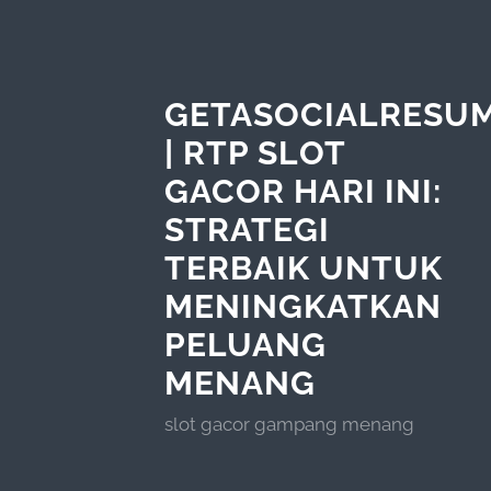
GETASOCIALRESU
| RTP SLOT
GACOR HARI INI:
STRATEGI
TERBAIK UNTUK
MENINGKATKAN
PELUANG
MENANG
slot gacor gampang menang