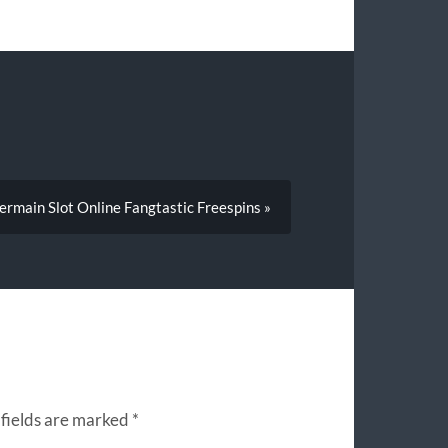
ermain Slot Online Fangtastic Freespins »
fields are marked
*