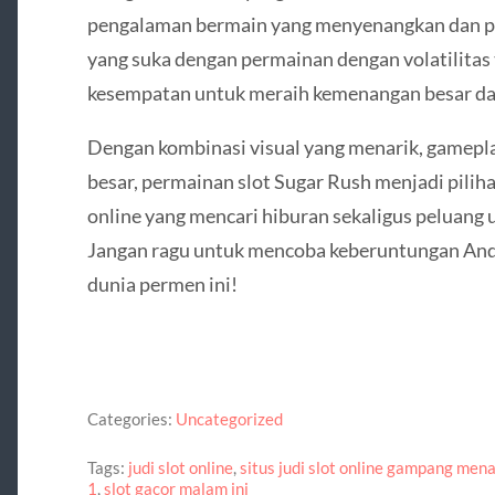
pengalaman bermain yang menyenangkan dan pot
yang suka dengan permainan dengan volatilitas
kesempatan untuk meraih kemenangan besar dal
Dengan kombinasi visual yang menarik, gamepla
besar, permainan slot Sugar Rush menjadi pili
online yang mencari hiburan sekaligus peluang
Jangan ragu untuk mencoba keberuntungan Anda
dunia permen ini!
Categories:
Uncategorized
Tags:
judi slot online
,
situs judi slot online gampang men
1
,
slot gacor malam ini