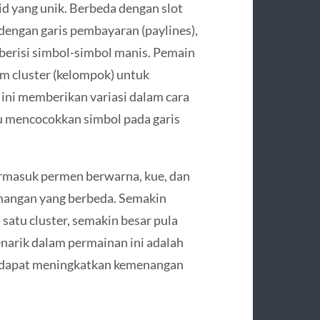
id yang unik. Berbeda dengan slot
dengan garis pembayaran (paylines),
berisi simbol-simbol manis. Pemain
m cluster (kelompok) untuk
ini memberikan variasi dalam cara
u mencocokkan simbol pada garis
ermasuk permen berwarna, kue, dan
nangan yang berbeda. Semakin
satu cluster, semakin besar pula
enarik dalam permainan ini adalah
dapat meningkatkan kemenangan