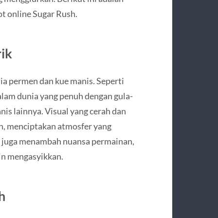
ot online Sugar Rush.
ik
ia permen dan kue manis. Seperti
lam dunia yang penuh dengan gula-
is lainnya. Visual yang cerah dan
, menciptakan atmosfer yang
ria juga menambah nuansa permainan,
n mengasyikkan.
h