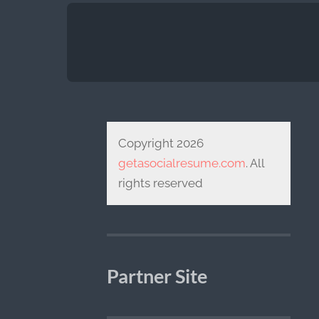
Copyright 2026
getasocialresume.com
. All
rights reserved
Partner Site