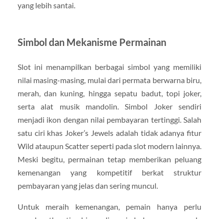
yang lebih santai.
Simbol dan Mekanisme Permainan
Slot ini menampilkan berbagai simbol yang memiliki
nilai masing-masing, mulai dari permata berwarna biru,
merah, dan kuning, hingga sepatu badut, topi joker,
serta alat musik mandolin. Simbol Joker sendiri
menjadi ikon dengan nilai pembayaran tertinggi. Salah
satu ciri khas Joker’s Jewels adalah tidak adanya fitur
Wild ataupun Scatter seperti pada slot modern lainnya.
Meski begitu, permainan tetap memberikan peluang
kemenangan yang kompetitif berkat struktur
pembayaran yang jelas dan sering muncul.
Untuk meraih kemenangan, pemain hanya perlu