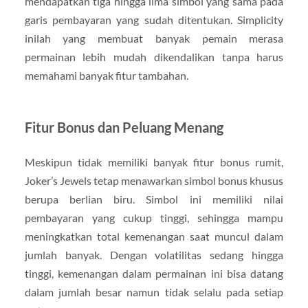
mendapatkan tiga hingga lima simbol yang sama pada
garis pembayaran yang sudah ditentukan. Simplicity
inilah yang membuat banyak pemain merasa
permainan lebih mudah dikendalikan tanpa harus
memahami banyak fitur tambahan.
Fitur Bonus dan Peluang Menang
Meskipun tidak memiliki banyak fitur bonus rumit,
Joker’s Jewels tetap menawarkan simbol bonus khusus
berupa berlian biru. Simbol ini memiliki nilai
pembayaran yang cukup tinggi, sehingga mampu
meningkatkan total kemenangan saat muncul dalam
jumlah banyak. Dengan volatilitas sedang hingga
tinggi, kemenangan dalam permainan ini bisa datang
dalam jumlah besar namun tidak selalu pada setiap