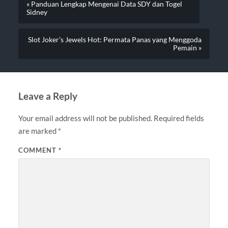
« Panduan Lengkap Mengenai Data SDY dan Togel
Sidney
Slot Joker’s Jewels Hot: Permata Panas yang Menggoda
Pemain »
Leave a Reply
Your email address will not be published.
Required fields
are marked
*
COMMENT
*