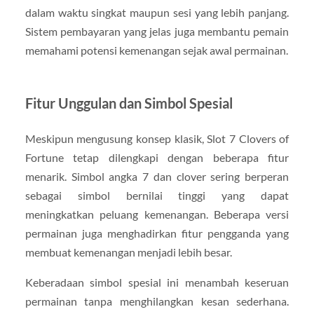
dalam waktu singkat maupun sesi yang lebih panjang.
Sistem pembayaran yang jelas juga membantu pemain
memahami potensi kemenangan sejak awal permainan.
Fitur Unggulan dan Simbol Spesial
Meskipun mengusung konsep klasik, Slot 7 Clovers of
Fortune tetap dilengkapi dengan beberapa fitur
menarik. Simbol angka 7 dan clover sering berperan
sebagai simbol bernilai tinggi yang dapat
meningkatkan peluang kemenangan. Beberapa versi
permainan juga menghadirkan fitur pengganda yang
membuat kemenangan menjadi lebih besar.
Keberadaan simbol spesial ini menambah keseruan
permainan tanpa menghilangkan kesan sederhana.