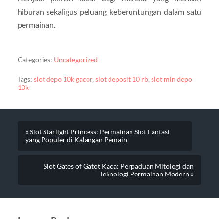
hiburan sekaligus peluang keberuntungan dalam satu
permainan.
Categories:
Uncategorized
Tags:
slot depo 10k gacor
,
slot deposit 10 rb
,
slot min depo
10k
« Slot Starlight Princess: Permainan Slot Fantasi
yang Populer di Kalangan Pemain
Slot Gates of Gatot Kaca: Perpaduan Mitologi dan
Teknologi Permainan Modern »