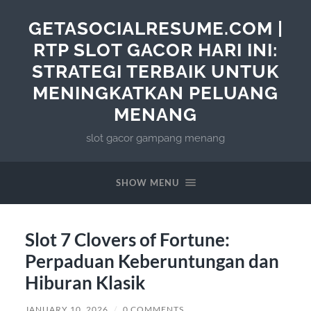
GETASOCIALRESUME.COM |
RTP SLOT GACOR HARI INI:
STRATEGI TERBAIK UNTUK
MENINGKATKAN PELUANG
MENANG
slot gacor gampang menang
SHOW MENU
Slot 7 Clovers of Fortune:
Perpaduan Keberuntungan dan
Hiburan Klasik
JANUARY 10, 2026
/
0 COMMENTS