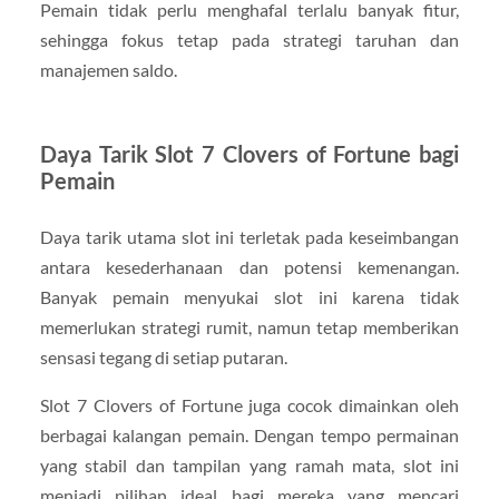
Pemain tidak perlu menghafal terlalu banyak fitur,
sehingga fokus tetap pada strategi taruhan dan
manajemen saldo.
Daya Tarik Slot 7 Clovers of Fortune bagi
Pemain
Daya tarik utama slot ini terletak pada keseimbangan
antara kesederhanaan dan potensi kemenangan.
Banyak pemain menyukai slot ini karena tidak
memerlukan strategi rumit, namun tetap memberikan
sensasi tegang di setiap putaran.
Slot 7 Clovers of Fortune juga cocok dimainkan oleh
berbagai kalangan pemain. Dengan tempo permainan
yang stabil dan tampilan yang ramah mata, slot ini
menjadi pilihan ideal bagi mereka yang mencari