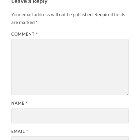
Leave a Reply
Your email address will not be published.
Required fields
are marked
*
COMMENT
*
NAME
*
EMAIL
*