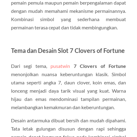
pemain pemula maupun pemain berpengalaman dapat
dengan mudah memahami mekanisme permainannya.
Kombinasi simbol yang sederhana membuat
permainan terasa cepat dan tidak membingungkan.
Tema dan Desain Slot 7 Clovers of Fortune
Dari segi tema,
pusatwin
7 Clovers of Fortune
menonjolkan nuansa keberuntungan klasik. Simbol
utama seperti angka 7, daun clover, koin emas, dan
lonceng menjadi daya tarik visual yang kuat. Warna
hijau dan emas mendominasi tampilan permainan,
melambangkan kemakmuran dan keberuntungan.
Desain antarmuka dibuat bersih dan mudah dipahami.
Tata letak gulungan disusun dengan rapi sehingga
pemain dapat langsung fokus pada kombinasi simbol