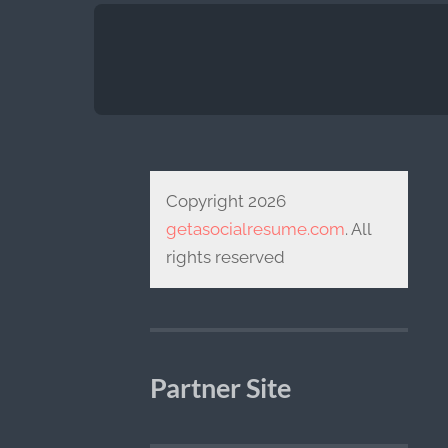
Copyright 2026
getasocialresume.com
. All
rights reserved
Partner Site