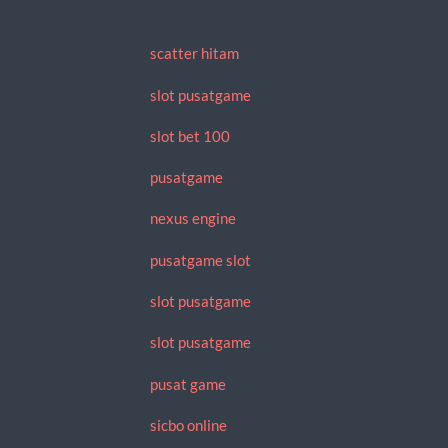
scatter hitam
slot pusatgame
slot bet 100
pusatgame
nexus engine
pusatgame slot
slot pusatgame
slot pusatgame
pusat game
sicbo online