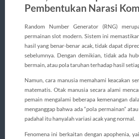
Pembentukan Narasi Kom
Random Number Generator (RNG) merupak
permainan slot modern. Sistem ini memastika
hasil yang benar-benar acak, tidak dapat dipred
sebelumnya. Dengan demikian, tidak ada hub
bermain, atau pola taruhan terhadap hasil setiap
Namun, cara manusia memahami keacakan sering
matematis. Otak manusia secara alami mencari
pemain mengalami beberapa kemenangan dala
menganggap bahwa ada “pola permainan” atau k
padahal itu hanyalah variasi acak yang normal.
Fenomena ini berkaitan dengan apophenia, ya