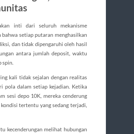
unitas
an inti dari seluruh mekanisme
n bahwa setiap putaran menghasilkan
iksi, dan tidak dipengaruhi oleh hasil
ungan antara jumlah deposit, waktu
 spin.
 kali tidak sejalan dengan realitas
 pola dalam setiap kejadian. Ketika
m sesi depo 10K, mereka cenderung
ondisi tertentu yang sedang terjadi,
itu kecenderungan melihat hubungan