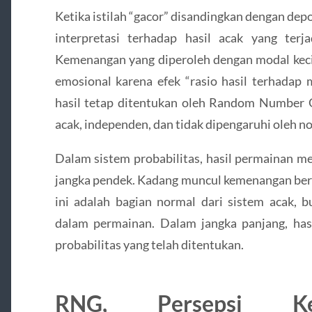
Ketika istilah “gacor” disandingkan dengan de
interpretasi terhadap hasil acak yang terj
Kemenangan yang diperoleh dengan modal kecil 
emosional karena efek “rasio hasil terhadap
hasil tetap ditentukan oleh Random Number G
acak, independen, dan tidak dipengaruhi oleh n
Dalam sistem probabilitas, hasil permainan me
jangka pendek. Kadang muncul kemenangan beru
ini adalah bagian normal dari sistem acak, b
dalam permainan. Dalam jangka panjang, hasi
probabilitas yang telah ditentukan.
RNG, Persepsi Ke