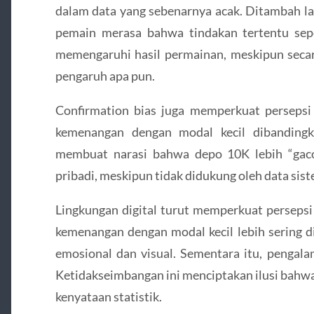
dalam data yang sebenarnya acak. Ditambah lag
pemain merasa bahwa tindakan tertentu sep
memengaruhi hasil permainan, meskipun secara
pengaruh apa pun.
Confirmation bias juga memperkuat persepsi
kemenangan dengan modal kecil dibandingka
membuat narasi bahwa depo 10K lebih “gaco
pribadi, meskipun tidak didukung oleh data sis
Lingkungan digital turut memperkuat perseps
kemenangan dengan modal kecil lebih sering d
emosional dan visual. Sementara itu, pengala
Ketidakseimbangan ini menciptakan ilusi bahw
kenyataan statistik.