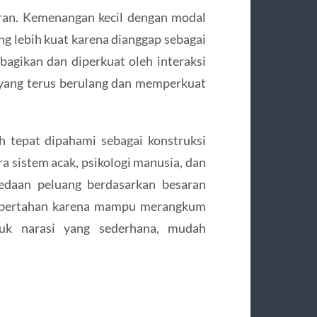
peran. Kemenangan kecil dengan modal
g lebih kuat karena dianggap sebagai
ibagikan dan diperkuat oleh interaksi
 yang terus berulang dan memperkuat
h tepat dipahami sebagai konstruksi
ra sistem acak, psikologi manusia, dan
bedaan peluang berdasarkan besaran
tap bertahan karena mampu merangkum
uk narasi yang sederhana, mudah