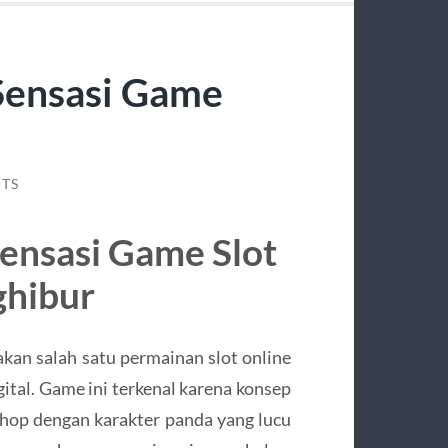
 Sensasi Game
TS
Sensasi Game Slot
hibur
an salah satu permainan slot online
ital. Game ini terkenal karena konsep
hop dengan karakter panda yang lucu