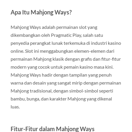
Apa Itu Mahjong Ways?
Mahjong Ways adalah permainan slot yang
dikembangkan oleh Pragmatic Play, salah satu
penyedia perangkat lunak terkemuka di industri kasino
online. Slot ini menggabungkan elemen-elemen dari
permainan Mahjong klasik dengan grafis dan fitur-fitur
modern yang cocok untuk pemain kasino masa kini.
Mahjong Ways hadir dengan tampilan yang penuh
warna dan desain yang sangat mirip dengan permainan
Mahjong tradisional, dengan simbol-simbol seperti
bambu, bunga, dan karakter Mahjong yang dikenal
luas.
Fitur-Fitur dalam Mahjong Ways