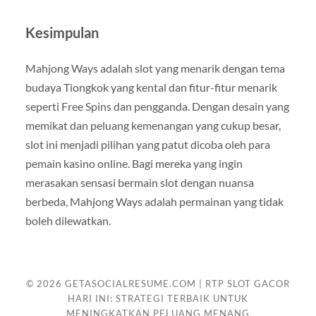
Kesimpulan
Mahjong Ways adalah slot yang menarik dengan tema
budaya Tiongkok yang kental dan fitur-fitur menarik
seperti Free Spins dan pengganda. Dengan desain yang
memikat dan peluang kemenangan yang cukup besar,
slot ini menjadi pilihan yang patut dicoba oleh para
pemain kasino online. Bagi mereka yang ingin
merasakan sensasi bermain slot dengan nuansa
berbeda, Mahjong Ways adalah permainan yang tidak
boleh dilewatkan.
© 2026
GETASOCIALRESUME.COM | RTP SLOT GACOR
HARI INI: STRATEGI TERBAIK UNTUK
MENINGKATKAN PELUANG MENANG