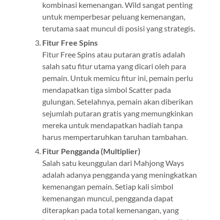
kombinasi kemenangan. Wild sangat penting
untuk memperbesar peluang kemenangan,
terutama saat muncul di posisi yang strategis.
Fitur Free Spins
Fitur Free Spins atau putaran gratis adalah
salah satu fitur utama yang dicari oleh para
pemain. Untuk memicu fitur ini, pemain perlu
mendapatkan tiga simbol Scatter pada
gulungan. Setelahnya, pemain akan diberikan
sejumlah putaran gratis yang memungkinkan
mereka untuk mendapatkan hadiah tanpa
harus mempertaruhkan taruhan tambahan.
Fitur Pengganda (Multiplier)
Salah satu keunggulan dari Mahjong Ways
adalah adanya pengganda yang meningkatkan
kemenangan pemain. Setiap kali simbol
kemenangan muncul, pengganda dapat
diterapkan pada total kemenangan, yang