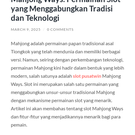
yang Menggabungkan Tradisi
dan Teknologi
MARCH 9, 2025
/
0 COMMENTS
Mahjong adalah permainan papan tradisional asal
Tiongkok yang telah mendunia dan memiliki berbagai
versi. Namun, seiring dengan perkembangan teknologi,
permainan Mahjong kini hadir dalam bentuk yang lebih
modern, salah satunya adalah
slot pusatwin
Mahjong
Ways. Slot ini merupakan salah satu permainan yang
menggabungkan unsur-unsur tradisional Mahjong
dengan mekanisme permainan slot yang menarik.
Artikel ini akan membahas tentang slot Mahjong Ways
dan fitur-fitur yang menjadikannya menarik bagi para
pemain.