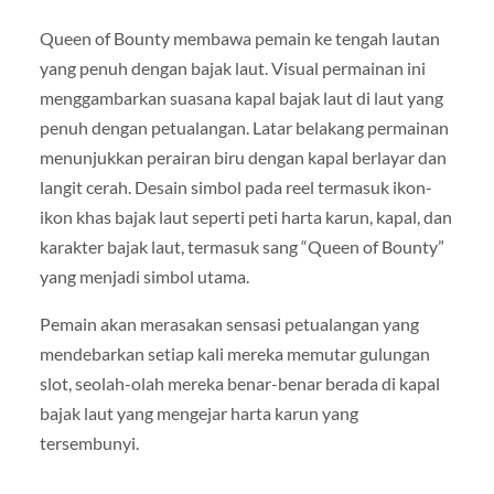
Queen of Bounty membawa pemain ke tengah lautan
yang penuh dengan bajak laut. Visual permainan ini
menggambarkan suasana kapal bajak laut di laut yang
penuh dengan petualangan. Latar belakang permainan
menunjukkan perairan biru dengan kapal berlayar dan
langit cerah. Desain simbol pada reel termasuk ikon-
ikon khas bajak laut seperti peti harta karun, kapal, dan
karakter bajak laut, termasuk sang “Queen of Bounty”
yang menjadi simbol utama.
Pemain akan merasakan sensasi petualangan yang
mendebarkan setiap kali mereka memutar gulungan
slot, seolah-olah mereka benar-benar berada di kapal
bajak laut yang mengejar harta karun yang
tersembunyi.