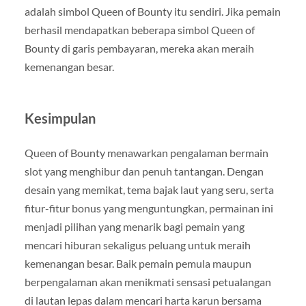
adalah simbol Queen of Bounty itu sendiri. Jika pemain
berhasil mendapatkan beberapa simbol Queen of
Bounty di garis pembayaran, mereka akan meraih
kemenangan besar.
Kesimpulan
Queen of Bounty menawarkan pengalaman bermain
slot yang menghibur dan penuh tantangan. Dengan
desain yang memikat, tema bajak laut yang seru, serta
fitur-fitur bonus yang menguntungkan, permainan ini
menjadi pilihan yang menarik bagi pemain yang
mencari hiburan sekaligus peluang untuk meraih
kemenangan besar. Baik pemain pemula maupun
berpengalaman akan menikmati sensasi petualangan
di lautan lepas dalam mencari harta karun bersama