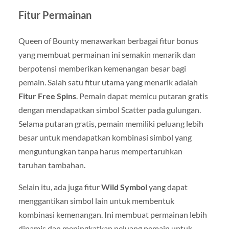
Fitur Permainan
Queen of Bounty menawarkan berbagai fitur bonus
yang membuat permainan ini semakin menarik dan
berpotensi memberikan kemenangan besar bagi
pemain. Salah satu fitur utama yang menarik adalah
Fitur Free Spins
. Pemain dapat memicu putaran gratis
dengan mendapatkan simbol Scatter pada gulungan.
Selama putaran gratis, pemain memiliki peluang lebih
besar untuk mendapatkan kombinasi simbol yang
menguntungkan tanpa harus mempertaruhkan
taruhan tambahan.
Selain itu, ada juga fitur
Wild Symbol
yang dapat
menggantikan simbol lain untuk membentuk
kombinasi kemenangan. Ini membuat permainan lebih
dinamis dan meningkatkan peluang pemain untuk