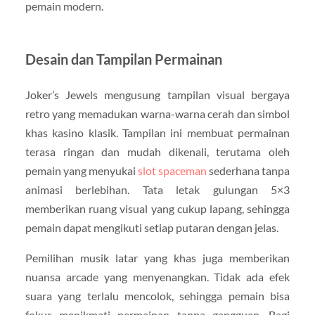
pemain modern.
Desain dan Tampilan Permainan
Joker’s Jewels mengusung tampilan visual bergaya
retro yang memadukan warna-warna cerah dan simbol
khas kasino klasik. Tampilan ini membuat permainan
terasa ringan dan mudah dikenali, terutama oleh
pemain yang menyukai
slot spaceman
sederhana tanpa
animasi berlebihan. Tata letak gulungan 5×3
memberikan ruang visual yang cukup lapang, sehingga
pemain dapat mengikuti setiap putaran dengan jelas.
Pemilihan musik latar yang khas juga memberikan
nuansa arcade yang menyenangkan. Tidak ada efek
suara yang terlalu mencolok, sehingga pemain bisa
fokus menikmati permainan tanpa gangguan. Bagi