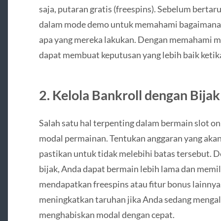
saja, putaran gratis (freespins). Sebelum berta
dalam mode demo untuk memahami bagaimana s
apa yang mereka lakukan. Dengan memahami m
dapat membuat keputusan yang lebih baik ketik
2. Kelola Bankroll dengan Bijak
Salah satu hal terpenting dalam bermain slot on
modal permainan. Tentukan anggaran yang aka
pastikan untuk tidak melebihi batas tersebut. 
bijak, Anda dapat bermain lebih lama dan memi
mendapatkan freespins atau fitur bonus lainnya
meningkatkan taruhan jika Anda sedang mengala
menghabiskan modal dengan cepat.