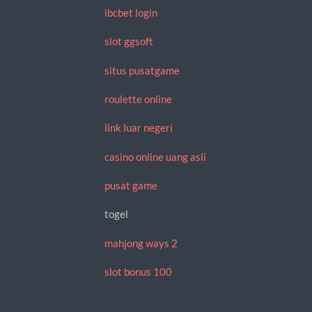
ibcbet login
slot ggsoft
situs pusatgame
roulette online
link luar negeri
casino online uang asli
pusat game
togel
mahjong ways 2
slot bonus 100