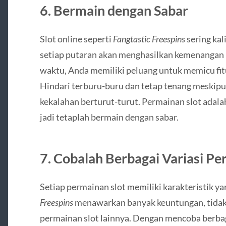
6. Bermain dengan Sabar
Slot online seperti
Fangtastic Freespins
sering kal
setiap putaran akan menghasilkan kemenangan b
waktu, Anda memiliki peluang untuk memicu fit
Hindari terburu-buru dan tetap tenang meski
kekalahan berturut-turut. Permainan slot adala
jadi tetaplah bermain dengan sabar.
7. Cobalah Berbagai Variasi P
Setiap permainan slot memiliki karakteristik y
Freespins
menawarkan banyak keuntungan, tidak
permainan slot lainnya. Dengan mencoba berba