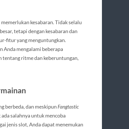
i memerlukan kesabaran. Tidak selalu
esar, tetapi dengan kesabaran dan
ur-fitur yang menguntungkan.
pun Anda mengalami beberapa
h tentang ritme dan keberuntungan,
ermainan
ang berbeda, dan meskipun
Fangtastic
 ada salahnya untuk mencoba
gai jenis slot, Anda dapat menemukan