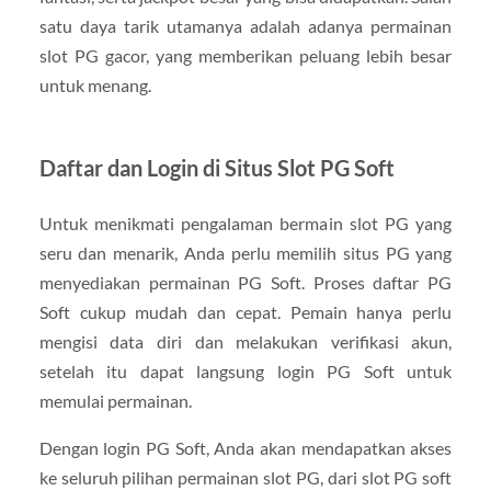
satu daya tarik utamanya adalah adanya permainan
slot PG gacor, yang memberikan peluang lebih besar
untuk menang.
Daftar dan Login di Situs Slot PG Soft
Untuk menikmati pengalaman bermain slot PG yang
seru dan menarik, Anda perlu memilih situs PG yang
menyediakan permainan PG Soft. Proses daftar PG
Soft cukup mudah dan cepat. Pemain hanya perlu
mengisi data diri dan melakukan verifikasi akun,
setelah itu dapat langsung login PG Soft untuk
memulai permainan.
Dengan login PG Soft, Anda akan mendapatkan akses
ke seluruh pilihan permainan slot PG, dari slot PG soft