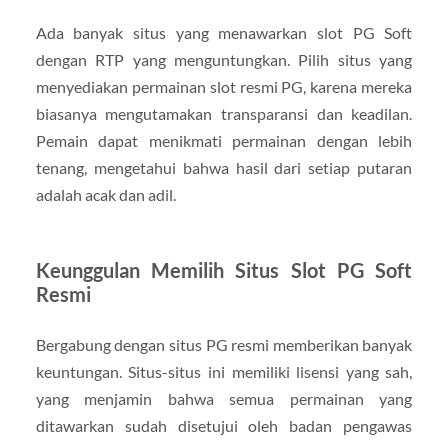
Ada banyak situs yang menawarkan slot PG Soft
dengan RTP yang menguntungkan. Pilih situs yang
menyediakan permainan slot resmi PG, karena mereka
biasanya mengutamakan transparansi dan keadilan.
Pemain dapat menikmati permainan dengan lebih
tenang, mengetahui bahwa hasil dari setiap putaran
adalah acak dan adil.
Keunggulan Memilih Situs Slot PG Soft
Resmi
Bergabung dengan situs PG resmi memberikan banyak
keuntungan. Situs-situs ini memiliki lisensi yang sah,
yang menjamin bahwa semua permainan yang
ditawarkan sudah disetujui oleh badan pengawas