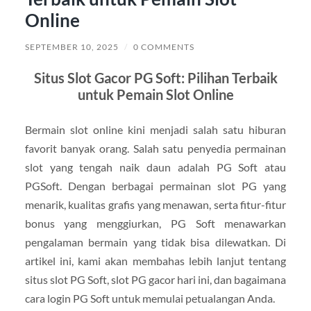
Online
SEPTEMBER 10, 2025
/
0 COMMENTS
Situs Slot Gacor PG Soft: Pilihan Terbaik
untuk Pemain Slot Online
Bermain slot online kini menjadi salah satu hiburan
favorit banyak orang. Salah satu penyedia permainan
slot yang tengah naik daun adalah PG Soft atau
PGSoft. Dengan berbagai permainan slot PG yang
menarik, kualitas grafis yang menawan, serta fitur-fitur
bonus yang menggiurkan, PG Soft menawarkan
pengalaman bermain yang tidak bisa dilewatkan. Di
artikel ini, kami akan membahas lebih lanjut tentang
situs slot PG Soft, slot PG gacor hari ini, dan bagaimana
cara login PG Soft untuk memulai petualangan Anda.