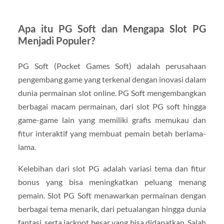
Apa itu PG Soft dan Mengapa Slot PG
Menjadi Populer?
PG Soft (Pocket Games Soft) adalah perusahaan
pengembang game yang terkenal dengan inovasi dalam
dunia permainan slot online. PG Soft mengembangkan
berbagai macam permainan, dari slot PG soft hingga
game-game lain yang memiliki grafis memukau dan
fitur interaktif yang membuat pemain betah berlama-
lama.
Kelebihan dari slot PG adalah variasi tema dan fitur
bonus yang bisa meningkatkan peluang menang
pemain. Slot PG Soft menawarkan permainan dengan
berbagai tema menarik, dari petualangan hingga dunia
fantasi, serta jackpot besar yang bisa didapatkan. Salah