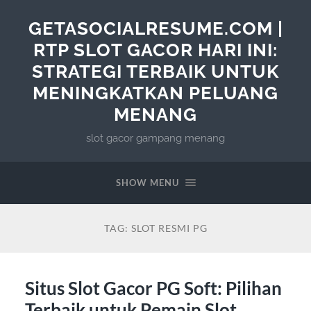
GETASOCIALRESUME.COM |
RTP SLOT GACOR HARI INI:
STRATEGI TERBAIK UNTUK
MENINGKATKAN PELUANG
MENANG
slot gacor gampang menang
SHOW MENU
TAG:
SLOT RESMI PG
Situs Slot Gacor PG Soft: Pilihan
Terbaik untuk Pemain Slot