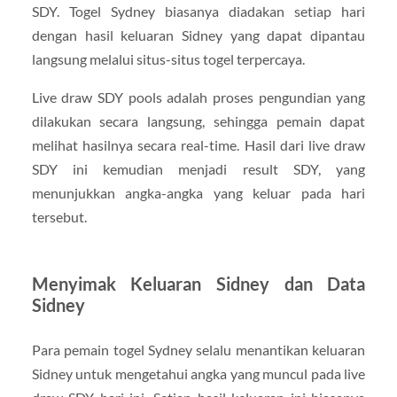
SDY. Togel Sydney biasanya diadakan setiap hari
dengan hasil keluaran Sidney yang dapat dipantau
langsung melalui situs-situs togel terpercaya.
Live draw SDY pools adalah proses pengundian yang
dilakukan secara langsung, sehingga pemain dapat
melihat hasilnya secara real-time. Hasil dari live draw
SDY ini kemudian menjadi result SDY, yang
menunjukkan angka-angka yang keluar pada hari
tersebut.
Menyimak Keluaran Sidney dan Data
Sidney
Para pemain togel Sydney selalu menantikan keluaran
Sidney untuk mengetahui angka yang muncul pada live