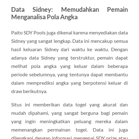
Data Sidney: Memudahkan Pemain
Menganalisa Pola Angka
Paito SDY Pools juga dikenal karena menyediakan data
Sidney yang sangat lengkap. Data ini mencakup semua
hasil keluaran Sidney dari waktu ke waktu. Dengan
adanya data Sidney yang terstruktur, pemain dapat
melihat pola angka yang keluar dalam beberapa
periode sebelumnya, yang tentunya dapat membantu
dalam memprediksi angka yang berpotensi keluar di
draw berikutnya.
Situs ini memberikan data togel yang akurat dan
mudah dipahami, yang sangat berguna bagi pemain
yang ingin meningkatkan peluang mereka dalam
memenangkan permainan togel. Data ini juga
dilengkapi dengan informasi mengenai SDY prize atau