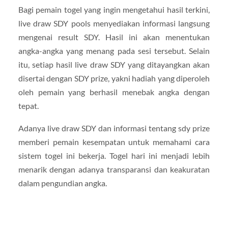
Bagi pemain togel yang ingin mengetahui hasil terkini,
live draw SDY pools menyediakan informasi langsung
mengenai result SDY. Hasil ini akan menentukan
angka-angka yang menang pada sesi tersebut. Selain
itu, setiap hasil live draw SDY yang ditayangkan akan
disertai dengan SDY prize, yakni hadiah yang diperoleh
oleh pemain yang berhasil menebak angka dengan
tepat.
Adanya live draw SDY dan informasi tentang sdy prize
memberi pemain kesempatan untuk memahami cara
sistem togel ini bekerja. Togel hari ini menjadi lebih
menarik dengan adanya transparansi dan keakuratan
dalam pengundian angka.