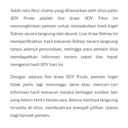
Salah satu fitur utama yang ditawarkan oleh situs paito
SDY Pools adalah live draw SDY. Fitur ini
memungkinkan pemain untuk menyaksikan hasil togel
Sidney secara langsung dan akurat. Live draw Sidney ini
memperlihatkan hasil keluaran Sidney secara langsung
tanpa adanya penundaan, sehingga para pemain bisa
mendapatkan informasi secara cepat dan tepat
mengenai hasil SDY hari ini.
Dengan adanya live draw SDY Pools, pemain togel
tidak perlu lagi menunggu lama atau mencari-cari
informasi hasil keluaran melalui berbagai sumber lain
yang belum tentu terpercaya. Semua hasilnya langsung
tersedia di situs, membuatnya menjadi pilihan utama
bagi banyak pemain.