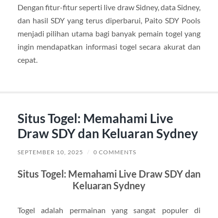
Dengan fitur-fitur seperti live draw Sidney, data Sidney,
dan hasil SDY yang terus diperbarui, Paito SDY Pools
menjadi pilihan utama bagi banyak pemain togel yang
ingin mendapatkan informasi togel secara akurat dan
cepat.
Situs Togel: Memahami Live
Draw SDY dan Keluaran Sydney
SEPTEMBER 10, 2025
/
0 COMMENTS
Situs Togel: Memahami Live Draw SDY dan
Keluaran Sydney
Togel adalah permainan yang sangat populer di