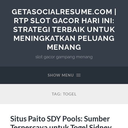
GETASOCIALRESUME.COM |
RTP SLOT GACOR HARI INI:
STRATEGI TERBAIK UNTUK
MENINGKATKAN PELUANG
MENANG
slot gacor gampang menang
SHOW MENU
TAG:
TOGEL
Situs Paito SDY Pools: Sumber
Terpercaya untuk Togel Sidney