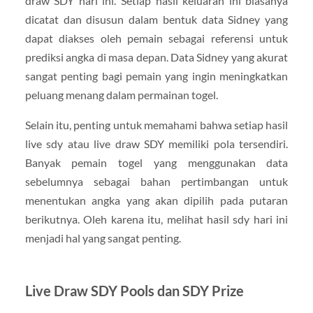
draw SDY hari ini. Setiap hasil keluaran ini biasanya
dicatat dan disusun dalam bentuk data Sidney yang
dapat diakses oleh pemain sebagai referensi untuk
prediksi angka di masa depan. Data Sidney yang akurat
sangat penting bagi pemain yang ingin meningkatkan
peluang menang dalam permainan togel.
Selain itu, penting untuk memahami bahwa setiap hasil
live sdy atau live draw SDY memiliki pola tersendiri.
Banyak pemain togel yang menggunakan data
sebelumnya sebagai bahan pertimbangan untuk
menentukan angka yang akan dipilih pada putaran
berikutnya. Oleh karena itu, melihat hasil sdy hari ini
menjadi hal yang sangat penting.
Live Draw SDY Pools dan SDY Prize