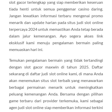
slot gacor terlengkap yang siap memberikan keseruan
tiada henti untuk semua penggemar casino daring.
Jangan lewatkan informasi terbaru mengenai promo
menarik dan update harian pada situs judi slot online
terpercaya 2024 untuk memastikan Anda tetap berada
dalam jalur kemenangan. Ayo segera akses link
eksklusif kami menuju pengalaman bermain paling
memuaskan hari ini.
Temukan pengalaman bermain yang tidak tertandingi
dengan slot gacor maxwin di tahun 2025. Daftar
sekarang di daftar judi slot online kami, di mana Anda
akan menemukan situs slot terbaik yang menawarkan
berbagai permainan menarik untuk meningkatkan
peluang kemenangan Anda. Bersama dengan pilihan
game terbaru dari provider terkemuka, kami sebagai
agen judi slot online siap memberikan informasi terkini