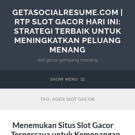
GETASOCIALRESUME.COM |
RTP SLOT GACOR HARI INI:
STRATEGI TERBAIK UNTUK
MENINGKATKAN PELUANG
MENANG
slot gacor gampang menang
SHOW MENU
TAG:
AGEN SLOT GACOR
Menemukan Situs Slot Gacor
Terpercaya untuk Kemenangan