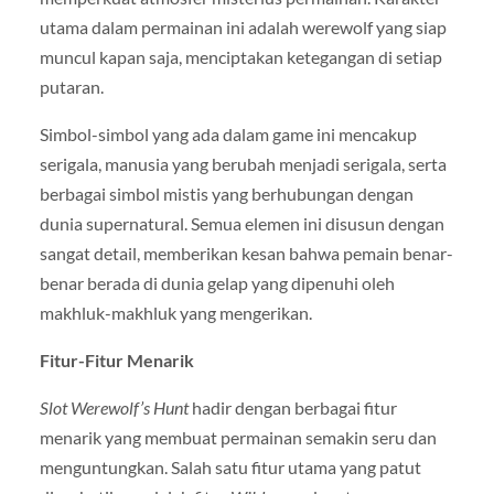
utama dalam permainan ini adalah werewolf yang siap
muncul kapan saja, menciptakan ketegangan di setiap
putaran.
Simbol-simbol yang ada dalam game ini mencakup
serigala, manusia yang berubah menjadi serigala, serta
berbagai simbol mistis yang berhubungan dengan
dunia supernatural. Semua elemen ini disusun dengan
sangat detail, memberikan kesan bahwa pemain benar-
benar berada di dunia gelap yang dipenuhi oleh
makhluk-makhluk yang mengerikan.
Fitur-Fitur Menarik
Slot Werewolf’s Hunt
hadir dengan berbagai fitur
menarik yang membuat permainan semakin seru dan
menguntungkan. Salah satu fitur utama yang patut