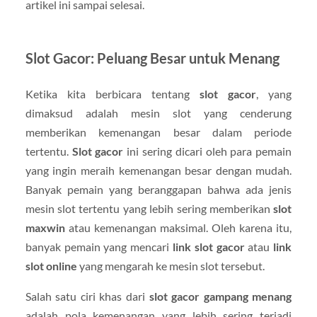
artikel ini sampai selesai.
Slot Gacor: Peluang Besar untuk Menang
Ketika kita berbicara tentang
slot gacor
, yang
dimaksud adalah mesin slot yang cenderung
memberikan kemenangan besar dalam periode
tertentu.
Slot gacor
ini sering dicari oleh para pemain
yang ingin meraih kemenangan besar dengan mudah.
Banyak pemain yang beranggapan bahwa ada jenis
mesin slot tertentu yang lebih sering memberikan
slot
maxwin
atau kemenangan maksimal. Oleh karena itu,
banyak pemain yang mencari
link slot gacor
atau
link
slot online
yang mengarah ke mesin slot tersebut.
Salah satu ciri khas dari
slot gacor gampang menang
adalah pola kemenangan yang lebih sering terjadi