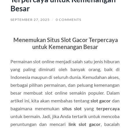
Besar
SEPTEMBER 27, 2025
/
0 COMMENTS
Menemukan Situs Slot Gacor Terpercaya
untuk Kemenangan Besar
Permainan slot online menjadi salah satu jenis hiburan
yang paling diminati oleh banyak orang, baik di
Indonesia maupun di seluruh dunia. Kemudahan akses,
berbagai pilihan permainan, dan peluang kemenangan
besar membuat slot online semakin populer. Dalam
artikel ini, kita akan membahas tentang
slot gacor
dan
bagaimana menemukan
situs slot
yang
terpercaya
untuk bermain. Jadi, jika Anda tertarik untuk mencoba
peruntungan dan mencari
link slot gacor
, bacalah