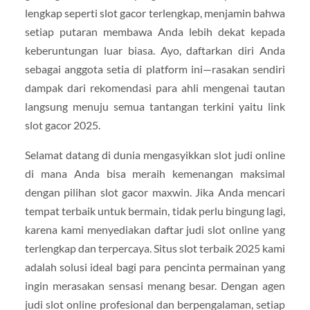
lengkap seperti slot gacor terlengkap, menjamin bahwa
setiap putaran membawa Anda lebih dekat kepada
keberuntungan luar biasa. Ayo, daftarkan diri Anda
sebagai anggota setia di platform ini—rasakan sendiri
dampak dari rekomendasi para ahli mengenai tautan
langsung menuju semua tantangan terkini yaitu link
slot gacor 2025.
Selamat datang di dunia mengasyikkan slot judi online
di mana Anda bisa meraih kemenangan maksimal
dengan pilihan slot gacor maxwin. Jika Anda mencari
tempat terbaik untuk bermain, tidak perlu bingung lagi,
karena kami menyediakan daftar judi slot online yang
terlengkap dan terpercaya. Situs slot terbaik 2025 kami
adalah solusi ideal bagi para pencinta permainan yang
ingin merasakan sensasi menang besar. Dengan agen
judi slot online profesional dan berpengalaman, setiap