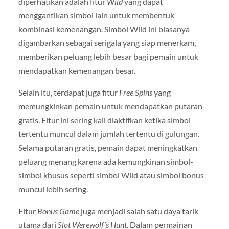
diperhatikan adalah fitur
Wild
yang dapat
menggantikan simbol lain untuk membentuk
kombinasi kemenangan. Simbol Wild ini biasanya
digambarkan sebagai serigala yang siap menerkam,
memberikan peluang lebih besar bagi pemain untuk
mendapatkan kemenangan besar.
Selain itu, terdapat juga fitur
Free Spins
yang
memungkinkan pemain untuk mendapatkan putaran
gratis. Fitur ini sering kali diaktifkan ketika simbol
tertentu muncul dalam jumlah tertentu di gulungan.
Selama putaran gratis, pemain dapat meningkatkan
peluang menang karena ada kemungkinan simbol-
simbol khusus seperti simbol Wild atau simbol bonus
muncul lebih sering.
Fitur
Bonus Game
juga menjadi salah satu daya tarik
utama dari
Slot Werewolf’s Hunt
. Dalam permainan