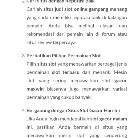
Cari Situs dengan Reputasi Baik
Carilah
situs judi slot online gampang menang
yang sudah memiliki reputasi baik di kalangan
pemain. Anda bisa melihat ulasan dan
rekomendasi dari pemain lain di forum atau
situs review terpercaya.
Perhatikan Pilihan Permainan Slot
Pilih
situs slot
yang menawarkan berbagai jenis
permainan
slot terbaru
dan menarik. Mesin
slot yang sering menawarkan
slot gacor
maxwin
biasanya juga menawarkan variasi
permainan yang cukup banyak.
Bergabung dengan Situs Slot Gacor Hari Ini
Jika Anda ingin mendapatkan
slot gacor malam
ini
, pastikan Anda bermain di situs yang
menawarkan mesin slot yang cenderung