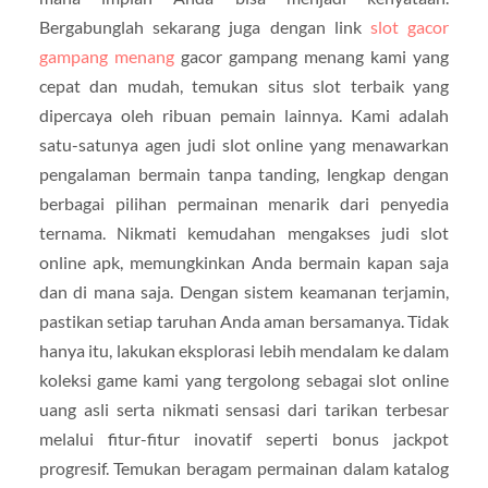
Bergabunglah sekarang juga dengan link
slot gacor
gampang menang
gacor gampang menang kami yang
cepat dan mudah, temukan situs slot terbaik yang
dipercaya oleh ribuan pemain lainnya. Kami adalah
satu-satunya agen judi slot online yang menawarkan
pengalaman bermain tanpa tanding, lengkap dengan
berbagai pilihan permainan menarik dari penyedia
ternama. Nikmati kemudahan mengakses judi slot
online apk, memungkinkan Anda bermain kapan saja
dan di mana saja. Dengan sistem keamanan terjamin,
pastikan setiap taruhan Anda aman bersamanya. Tidak
hanya itu, lakukan eksplorasi lebih mendalam ke dalam
koleksi game kami yang tergolong sebagai slot online
uang asli serta nikmati sensasi dari tarikan terbesar
melalui fitur-fitur inovatif seperti bonus jackpot
progresif. Temukan beragam permainan dalam katalog