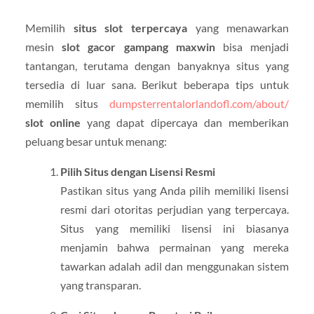
Memilih
situs slot terpercaya
yang menawarkan
mesin
slot gacor gampang maxwin
bisa menjadi
tantangan, terutama dengan banyaknya situs yang
tersedia di luar sana. Berikut beberapa tips untuk
memilih situs
dumpsterrentalorlandofl.com/about/
slot online
yang dapat dipercaya dan memberikan
peluang besar untuk menang:
Pilih Situs dengan Lisensi Resmi
Pastikan situs yang Anda pilih memiliki lisensi
resmi dari otoritas perjudian yang terpercaya.
Situs yang memiliki lisensi ini biasanya
menjamin bahwa permainan yang mereka
tawarkan adalah adil dan menggunakan sistem
yang transparan.