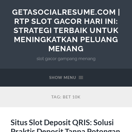
GETASOCIALRESUME.COM |
RTP SLOT GACOR HARI INI:
STRATEGI TERBAIK UNTUK
MENINGKATKAN PELUANG
MENANG
slot gacor gampang menang
SHOW MENU
TAG:
BET 10K
Situs Slot Deposit QRIS: Solusi
Praktis Deposit Tanpa Potongan