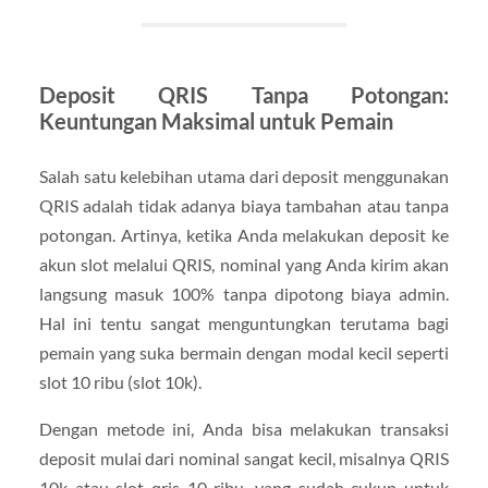
Deposit QRIS Tanpa Potongan:
Keuntungan Maksimal untuk Pemain
Salah satu kelebihan utama dari deposit menggunakan
QRIS adalah tidak adanya biaya tambahan atau tanpa
potongan. Artinya, ketika Anda melakukan deposit ke
akun slot melalui QRIS, nominal yang Anda kirim akan
langsung masuk 100% tanpa dipotong biaya admin.
Hal ini tentu sangat menguntungkan terutama bagi
pemain yang suka bermain dengan modal kecil seperti
slot 10 ribu (slot 10k).
Dengan metode ini, Anda bisa melakukan transaksi
deposit mulai dari nominal sangat kecil, misalnya QRIS
10k atau slot qris 10 ribu, yang sudah cukup untuk