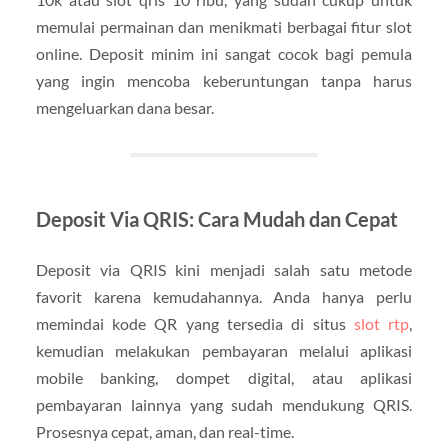
memulai permainan dan menikmati berbagai fitur slot
online. Deposit minim ini sangat cocok bagi pemula
yang ingin mencoba keberuntungan tanpa harus
mengeluarkan dana besar.
Deposit Via QRIS: Cara Mudah dan Cepat
Deposit via QRIS kini menjadi salah satu metode
favorit karena kemudahannya. Anda hanya perlu
memindai kode QR yang tersedia di situs
slot rtp
,
kemudian melakukan pembayaran melalui aplikasi
mobile banking, dompet digital, atau aplikasi
pembayaran lainnya yang sudah mendukung QRIS.
Prosesnya cepat, aman, dan real-time.