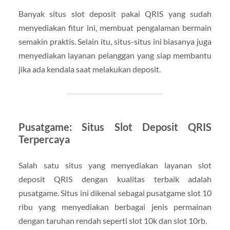
Banyak situs slot deposit pakai QRIS yang sudah
menyediakan fitur ini, membuat pengalaman bermain
semakin praktis. Selain itu, situs-situs ini biasanya juga
menyediakan layanan pelanggan yang siap membantu
jika ada kendala saat melakukan deposit.
Pusatgame: Situs Slot Deposit QRIS
Terpercaya
Salah satu situs yang menyediakan layanan slot
deposit QRIS dengan kualitas terbaik adalah
pusatgame. Situs ini dikenal sebagai pusatgame slot 10
ribu yang menyediakan berbagai jenis permainan
dengan taruhan rendah seperti slot 10k dan slot 10rb.