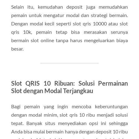
Selain itu, kemudahan deposit juga memudahkan
pemain untuk mengatur modal dan strategi bermain.
Dengan modal kecil seperti slot qris 10000 atau slot
qris 10k, pemain tetap bisa merasakan serunya
bermain slot online tanpa harus mengeluarkan biaya
besar.
Slot QRIS 10 Ribuan: Solusi Permainan
Slot dengan Modal Terjangkau
Bagi pemain yang ingin mencoba keberuntungan
dengan modal minim, slot qris 10 ribu menjadi solusi
tepat. Banyak situs menyediakan opsi ini sehingga
Anda bisa mulai bermain hanya dengan deposit 10 ribu