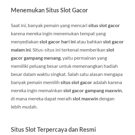
Menemukan Situs Slot Gacor
Saat ini, banyak pemain yang mencari
situs slot gacor
karena mereka ingin menemukan tempat yang
menyediakan
slot gacor hari ini
atau bahkan
slot gacor
malam ini
. Situs-situs ini terkenal memberikan
slot
gacor gampang menang
, yaitu permainan yang
memiliki peluang besar untuk memenangkan hadiah
besar dalam waktu singkat. Salah satu alasan mengapa
banyak pemain memilih
situs slot gacor
adalah karena
mereka ingin memainkan
slot gacor gampang maxwin
,
di mana mereka dapat meraih
slot maxwin
dengan
lebih mudah.
Situs Slot Terpercaya dan Resmi