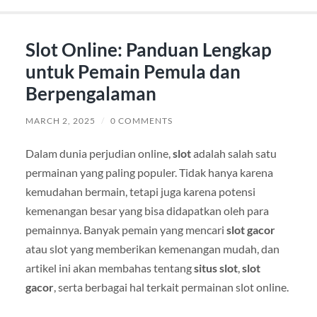
Slot Online: Panduan Lengkap
untuk Pemain Pemula dan
Berpengalaman
MARCH 2, 2025
/
0 COMMENTS
Dalam dunia perjudian online,
slot
adalah salah satu
permainan yang paling populer. Tidak hanya karena
kemudahan bermain, tetapi juga karena potensi
kemenangan besar yang bisa didapatkan oleh para
pemainnya. Banyak pemain yang mencari
slot gacor
atau slot yang memberikan kemenangan mudah, dan
artikel ini akan membahas tentang
situs slot
,
slot
gacor
, serta berbagai hal terkait permainan slot online.