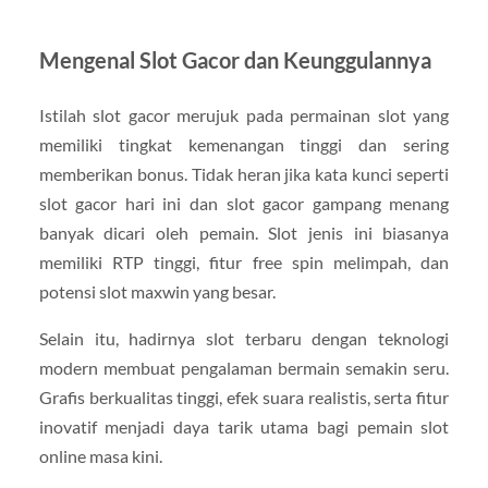
Mengenal Slot Gacor dan Keunggulannya
Istilah slot gacor merujuk pada permainan slot yang
memiliki tingkat kemenangan tinggi dan sering
memberikan bonus. Tidak heran jika kata kunci seperti
slot gacor hari ini dan slot gacor gampang menang
banyak dicari oleh pemain. Slot jenis ini biasanya
memiliki RTP tinggi, fitur free spin melimpah, dan
potensi slot maxwin yang besar.
Selain itu, hadirnya slot terbaru dengan teknologi
modern membuat pengalaman bermain semakin seru.
Grafis berkualitas tinggi, efek suara realistis, serta fitur
inovatif menjadi daya tarik utama bagi pemain slot
online masa kini.