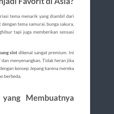
adi Favorit di Asia?
asi tema menarik yang diambil dari
ot dengan tema samurai, bunga sakura,
nghibur tapi juga memberikan sensasi
pang slot
dikenal sangat premium. Ini
dan menyenangkan. Tidak heran jika
t dengan konsep Jepang karena mereka
n berbeda.
a yang Membuatnya