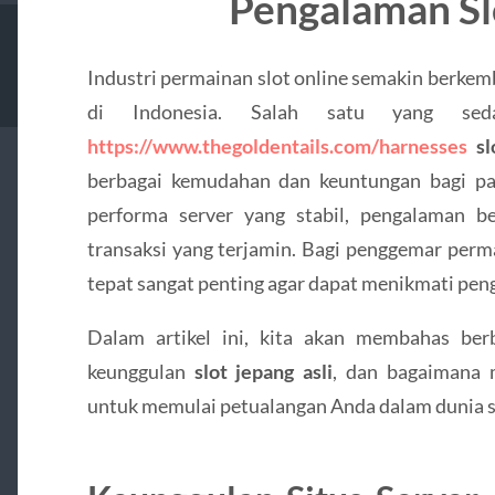
Pengalaman Sl
Industri permainan slot online semakin berkem
di Indonesia. Salah satu yang s
https://www.thegoldentails.com/harnesses
sl
berbagai kemudahan dan keuntungan bagi par
performa server yang stabil, pengalaman b
transaksi yang terjamin. Bagi penggemar per
tepat sangat penting agar dapat menikmati pen
Dalam artikel ini, kita akan membahas ber
keunggulan
slot jepang asli
, dan bagaiman
untuk memulai petualangan Anda dalam dunia sl