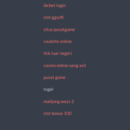
ibcbet login
slot ggsoft
situs pusatgame
roulette online
link luar negeri
casino online uang asli
pusat game
togel
mahjong ways 2
slot bonus 100