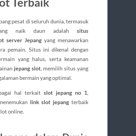
ot Terbaik
bang pesat di seluruh dunia, termasuk
edang naik daun adalah
situs
ot server Jepang
yang menawarkan
a pemain. Situs ini dikenal dengan
ermain yang halus, serta keamanan
mainan
jepang slot
, memilih situs yang
galaman bermain yang optimal.
bagai hal terkait
slot jepang no 1
,
a menemukan
link slot jepang
terbaik
ot online.