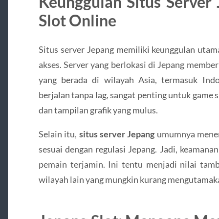
Keunggulan Situs Server
Slot Online
Situs server Jepang memiliki keunggulan utam
akses. Server yang berlokasi di Jepang member
yang berada di wilayah Asia, termasuk Ind
berjalan tanpa lag, sangat penting untuk game
dan tampilan grafik yang mulus.
Selain itu,
situs server Jepang
umumnya menera
sesuai dengan regulasi Jepang. Jadi, keamanan
pemain terjamin. Ini tentu menjadi nilai tam
wilayah lain yang mungkin kurang mengutamak