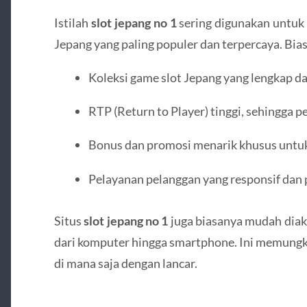
Istilah
slot jepang no 1
sering digunakan untuk
Jepang yang paling populer dan terpercaya. Biasan
Koleksi game slot Jepang yang lengkap d
RTP (Return to Player) tinggi, sehingga 
Bonus dan promosi menarik khusus untuk
Pelayanan pelanggan yang responsif dan 
Situs
slot jepang no 1
juga biasanya mudah diaks
dari komputer hingga smartphone. Ini memungk
di mana saja dengan lancar.