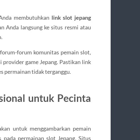
, Anda membutuhkan
link slot jepang
an Anda langsung ke situs resmi atau
o.
i forum-forum komunitas pemain slot,
mi provider game Jepang. Pastikan link
ses permainan tidak terganggu.
esional untuk Pecinta
unakan untuk menggambarkan pemain
s pada permainan slot Jepang. Situs