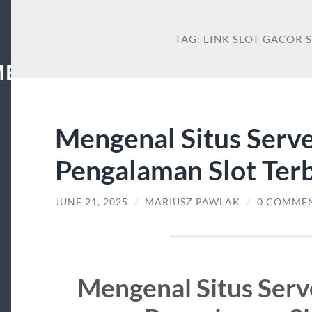
TAG:
LINK SLOT GACOR 
ME.COM
Mengenal Situs Serv
Pengalaman Slot Ter
JUNE 21, 2025
/
MARIUSZ PAWLAK
/
0 COMME
Mengenal Situs Serv