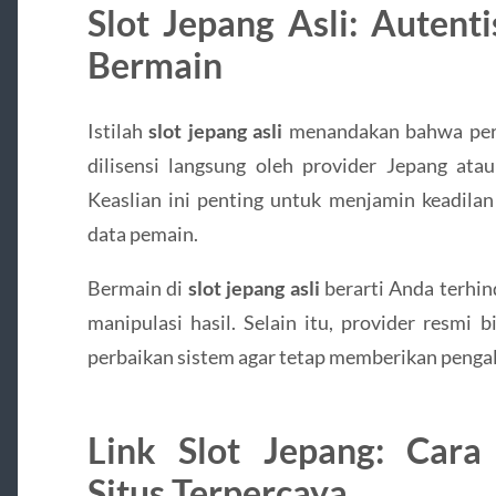
Slot Jepang Asli: Autent
Bermain
Istilah
slot jepang asli
menandakan bahwa perm
dilisensi langsung oleh provider Jepang ata
Keaslian ini penting untuk menjamin keadilan
data pemain.
Bermain di
slot jepang asli
berarti Anda terhin
manipulasi hasil. Selain itu, provider resmi
perbaikan sistem agar tetap memberikan penga
Link Slot Jepang: Car
Situs Terpercaya