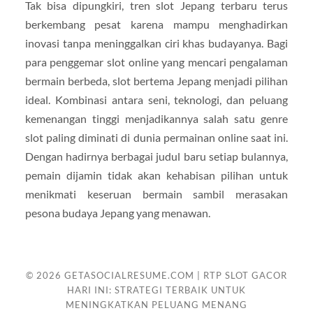
Tak bisa dipungkiri, tren slot Jepang terbaru terus
berkembang pesat karena mampu menghadirkan
inovasi tanpa meninggalkan ciri khas budayanya. Bagi
para penggemar slot online yang mencari pengalaman
bermain berbeda, slot bertema Jepang menjadi pilihan
ideal. Kombinasi antara seni, teknologi, dan peluang
kemenangan tinggi menjadikannya salah satu genre
slot paling diminati di dunia permainan online saat ini.
Dengan hadirnya berbagai judul baru setiap bulannya,
pemain dijamin tidak akan kehabisan pilihan untuk
menikmati keseruan bermain sambil merasakan
pesona budaya Jepang yang menawan.
© 2026
GETASOCIALRESUME.COM | RTP SLOT GACOR
HARI INI: STRATEGI TERBAIK UNTUK
MENINGKATKAN PELUANG MENANG