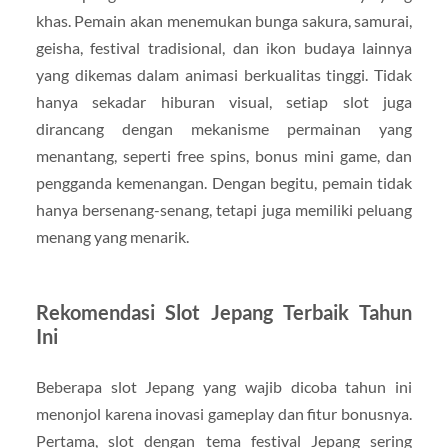
khas. Pemain akan menemukan bunga sakura, samurai,
geisha, festival tradisional, dan ikon budaya lainnya
yang dikemas dalam animasi berkualitas tinggi. Tidak
hanya sekadar hiburan visual, setiap slot juga
dirancang dengan mekanisme permainan yang
menantang, seperti free spins, bonus mini game, dan
pengganda kemenangan. Dengan begitu, pemain tidak
hanya bersenang-senang, tetapi juga memiliki peluang
menang yang menarik.
Rekomendasi Slot Jepang Terbaik Tahun
Ini
Beberapa slot Jepang yang wajib dicoba tahun ini
menonjol karena inovasi gameplay dan fitur bonusnya.
Pertama, slot dengan tema festival Jepang sering