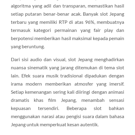
algoritma yang adil dan transparan, memastikan hasil
setiap putaran benar-benar acak. Banyak slot Jepang
terbaru yang memiliki RTP di atas 96%, membuatnya
termasuk kategori permainan yang fair play dan
berpotensi memberikan hasil maksimal kepada pemain
yang beruntung.
Dari sisi audio dan visual, slot Jepang menghadirkan
nuansa sinematik yang jarang ditemukan di tema slot
lain. Efek suara musik tradisional dipadukan dengan
irama modern memberikan atmosfer yang imersif.
Setiap kemenangan sering kali diiringi dengan animasi
dramatis khas film Jepang, menambah sensasi
kepuasan tersendiri. Beberapa slot bahkan
menggunakan narasi atau pengisi suara dalam bahasa
Jepang untuk memperkuat kesan autentik.