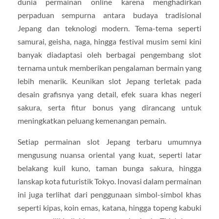
dunia permainan online karena menghadirkan
perpaduan sempurna antara budaya tradisional
Jepang dan teknologi modern. Tema-tema seperti
samurai, geisha, naga, hingga festival musim semi kini
banyak diadaptasi oleh berbagai pengembang slot
ternama untuk memberikan pengalaman bermain yang
lebih menarik. Keunikan slot Jepang terletak pada
desain grafisnya yang detail, efek suara khas negeri
sakura, serta fitur bonus yang dirancang untuk
meningkatkan peluang kemenangan pemain.
Setiap permainan slot Jepang terbaru umumnya
mengusung nuansa oriental yang kuat, seperti latar
belakang kuil kuno, taman bunga sakura, hingga
lanskap kota futuristik Tokyo. Inovasi dalam permainan
ini juga terlihat dari penggunaan simbol-simbol khas
seperti kipas, koin emas, katana, hingga topeng kabuki