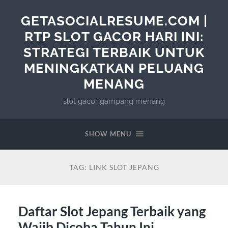
GETASOCIALRESUME.COM |
RTP SLOT GACOR HARI INI:
STRATEGI TERBAIK UNTUK
MENINGKATKAN PELUANG
MENANG
slot gacor gampang menang
SHOW MENU
TAG:
LINK SLOT JEPANG
Daftar Slot Jepang Terbaik yang
Wajib Dicoba Tahun Ini