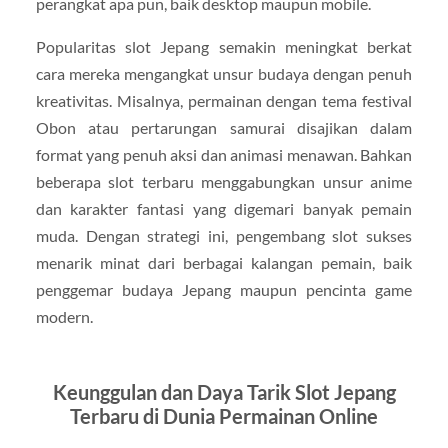
perangkat apa pun, baik desktop maupun mobile.
Popularitas slot Jepang semakin meningkat berkat
cara mereka mengangkat unsur budaya dengan penuh
kreativitas. Misalnya, permainan dengan tema festival
Obon atau pertarungan samurai disajikan dalam
format yang penuh aksi dan animasi menawan. Bahkan
beberapa slot terbaru menggabungkan unsur anime
dan karakter fantasi yang digemari banyak pemain
muda. Dengan strategi ini, pengembang slot sukses
menarik minat dari berbagai kalangan pemain, baik
penggemar budaya Jepang maupun pencinta game
modern.
Keunggulan dan Daya Tarik Slot Jepang
Terbaru di Dunia Permainan Online