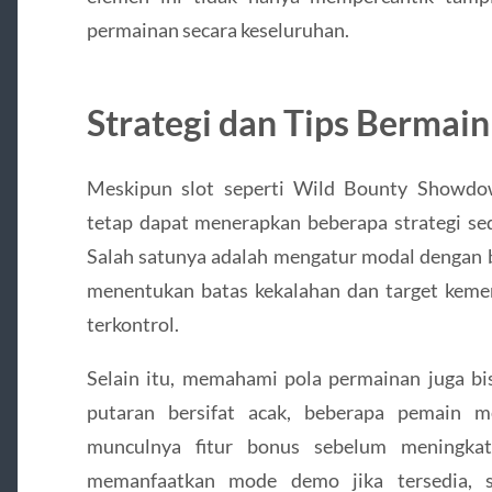
permainan secara keseluruhan.
Strategi dan Tips Bermain
Meskipun slot seperti Wild Bounty Showdo
tetap dapat menerapkan beberapa strategi se
Salah satunya adalah mengatur modal dengan 
menentukan batas kekalahan dan target keme
terkontrol.
Selain itu, memahami pola permainan juga bi
putaran bersifat acak, beberapa pemain m
munculnya fitur bonus sebelum meningkatk
memanfaatkan mode demo jika tersedia, 