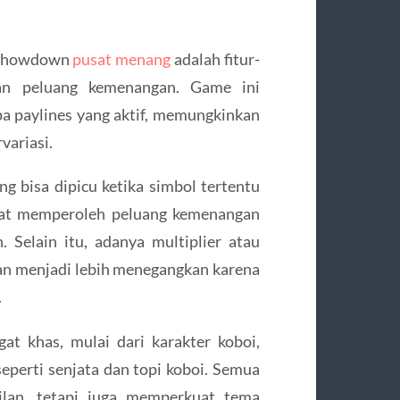
y Showdown
pusat menang
adalah fitur-
kan peluang kemenangan. Game ini
 paylines yang aktif, memungkinkan
variasi.
ang bisa dipicu ketika simbol tertentu
apat memperoleh peluang kemenangan
Selain itu, adanya multiplier atau
n menjadi lebih menegangkan karena
.
at khas, mulai dari karakter koboi,
seperti senjata dan topi koboi. Semua
ilan, tetapi juga memperkuat tema