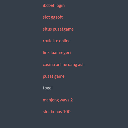
ibcbet login
slot ggsoft
situs pusatgame
roulette online
link luar negeri
casino online uang asli
pusat game
togel
mahjong ways 2
slot bonus 100