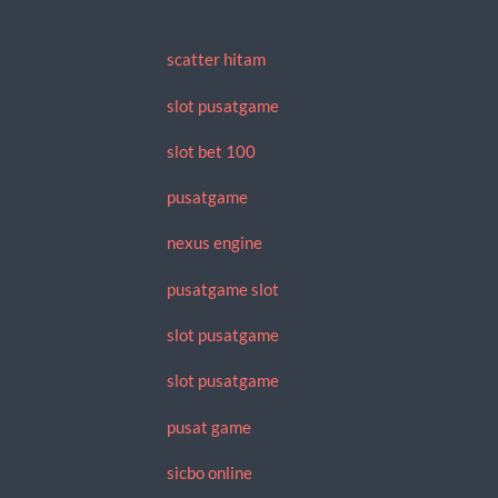
scatter hitam
slot pusatgame
slot bet 100
pusatgame
nexus engine
pusatgame slot
slot pusatgame
slot pusatgame
pusat game
sicbo online