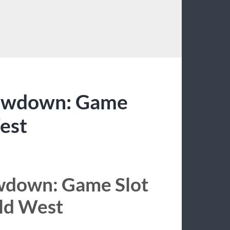
howdown: Game
est
wdown: Game Slot
ld West