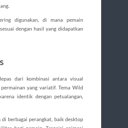
ang.
ering digunakan, di mana pemain
sesuai dengan hasil yang didapatkan
s
epas dari kombinasi antara visual
ur permainan yang variatif. Tema Wild
karena identik dengan petualangan,
n di berbagai perangkat, baik desktop