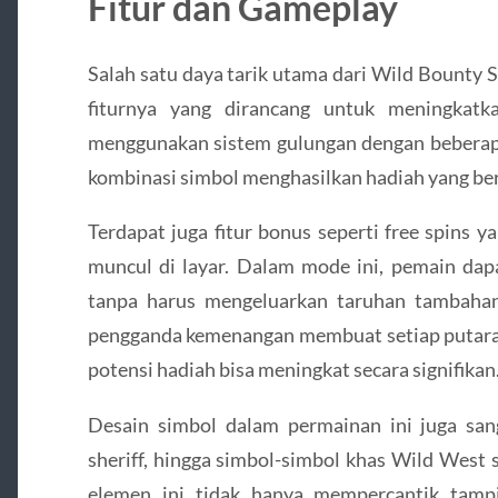
Fitur dan Gameplay
Salah satu daya tarik utama dari Wild Bount
fiturnya yang dirancang untuk meningkat
menggunakan sistem gulungan dengan beberapa
kombinasi simbol menghasilkan hadiah yang ber
Terdapat juga fitur bonus seperti free spins y
muncul di layar. Dalam mode ini, pemain d
tanpa harus mengeluarkan taruhan tambahan. 
pengganda kemenangan membuat setiap putara
potensi hadiah bisa meningkat secara signifikan
Desain simbol dalam permainan ini juga sang
sheriff, hingga simbol-simbol khas Wild West 
elemen ini tidak hanya mempercantik tamp