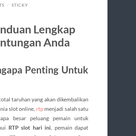
TS
/
STICKY
Panduan Lengkap
ntungan Anda
ngapa Penting Untuk
 total taruhan yang akan dikembalikan
ia slot online,
rtp
menjadi salah satu
rapa besar peluang pemain untuk
hui
RTP slot hari ini
, pemain dapat