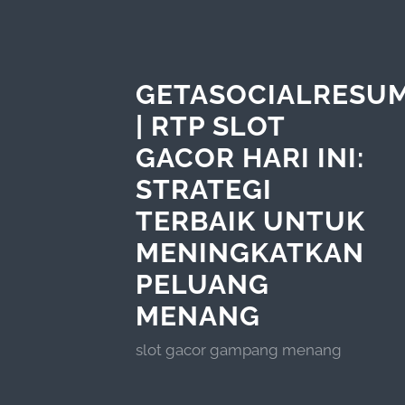
GETASOCIALRESU
| RTP SLOT
GACOR HARI INI:
STRATEGI
TERBAIK UNTUK
MENINGKATKAN
PELUANG
MENANG
slot gacor gampang menang