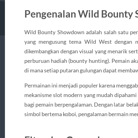
Pengenalan Wild Bounty
Wild Bounty Showdown
adalah salah satu p
yang mengusung tema Wild West dengan nu
dikembangkan dengan visual yang menarik serta
perburuan hadiah (bounty hunting). Pemain ak
di mana setiap putaran gulungan dapat memba
Permainan ini menjadi populer karena menggab
mekanisme slot modern yang mudah dipahami o
bagi pemain berpengalaman. Dengan latar bela
simbol bertema koboi, pengalaman bermain menj