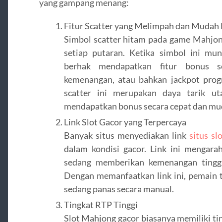
yang gampang menang:
Fitur Scatter yang Melimpah dan Mudah
Simbol scatter hitam pada game Mahjong
setiap putaran. Ketika simbol ini mun
berhak mendapatkan fitur bonus se
kemenangan, atau bahkan jackpot prog
scatter ini merupakan daya tarik u
mendapatkan bonus secara cepat dan mu
Link Slot Gacor yang Terpercaya
Banyak situs menyediakan link
situs sl
dalam kondisi gacor. Link ini menga
sedang memberikan kemenangan tinggi
Dengan memanfaatkan link ini, pemain t
sedang panas secara manual.
Tingkat RTP Tinggi
Slot Mahjong gacor biasanya memiliki ti