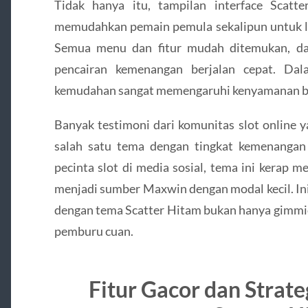
Tidak hanya itu, tampilan interface Scat
memudahkan pemain pemula sekalipun untuk l
Semua menu dan fitur mudah ditemukan, dan
pencairan kemenangan berjalan cepat. Dal
kemudahan sangat memengaruhi kenyamanan b
Banyak testimoni dari komunitas slot online 
salah satu tema dengan tingkat kemenangan
pecinta slot di media sosial, tema ini kerap m
menjadi sumber Maxwin dengan modal kecil. Ini
dengan tema Scatter Hitam bukan hanya gimmic
pemburu cuan.
Fitur Gacor dan Strate