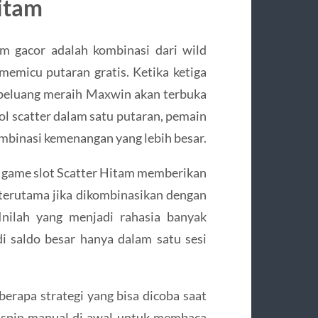
itam
m gacor adalah kombinasi dari wild
 memicu putaran gratis. Ketika ketiga
 peluang meraih Maxwin akan terbuka
ol scatter dalam satu putaran, pemain
mbinasi kemenangan yang lebih besar.
pa game slot Scatter Hitam memberikan
terutama jika dikombinasikan dengan
Inilah yang menjadi rahasia banyak
 saldo besar hanya dalam satu sesi
berapa strategi yang bisa dicoba saat
n spin manual di awal untuk membaca