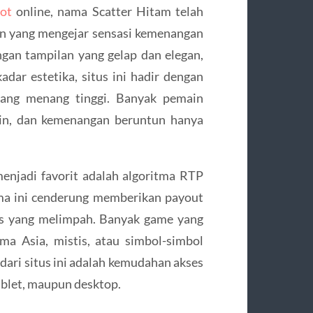
lot
online, nama Scatter Hitam telah
in yang mengejar sensasi kemenangan
ngan tampilan yang gelap dan elegan,
adar estetika, situs ini hadir dengan
uang menang tinggi. Banyak pemain
pin, dan kemenangan beruntun hanya
enjadi favorit adalah algoritma RTP
tema ini cenderung memberikan payout
nus yang melimpah. Banyak game yang
ema Asia, mistis, atau simbol-simbol
 dari situs ini adalah kemudahan akses
tablet, maupun desktop.