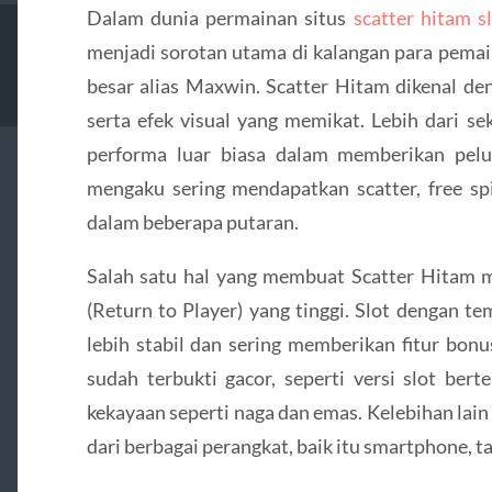
Dalam dunia permainan situs
scatter hitam s
menjadi sorotan utama di kalangan para pema
besar alias Maxwin. Scatter Hitam dikenal de
serta efek visual yang memikat. Lebih dari sek
performa luar biasa dalam memberikan pel
mengaku sering mendapatkan scatter, free s
dalam beberapa putaran.
Salah satu hal yang membuat Scatter Hitam m
(Return to Player) yang tinggi. Slot dengan 
lebih stabil dan sering memberikan fitur bo
sudah terbukti gacor, seperti versi slot bert
kekayaan seperti naga dan emas. Kelebihan lain
dari berbagai perangkat, baik itu smartphone, 