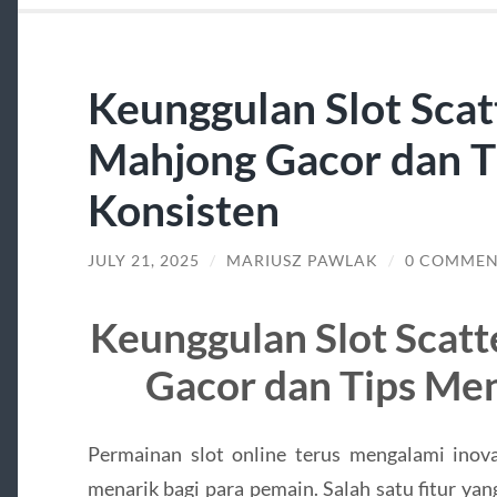
Keunggulan Slot Scat
Mahjong Gacor dan 
Konsisten
JULY 21, 2025
/
MARIUSZ PAWLAK
/
0 COMMEN
Keunggulan Slot Scat
Gacor dan Tips Me
Permainan slot online terus mengalami inova
menarik bagi para pemain. Salah satu fitur y