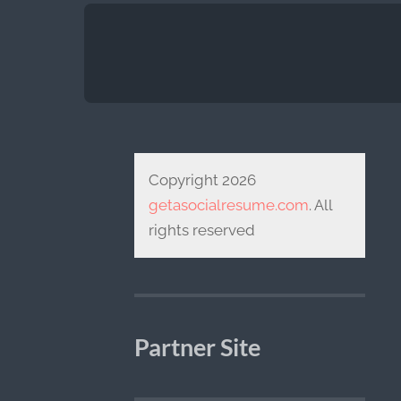
Copyright 2026
getasocialresume.com
. All
rights reserved
Partner Site