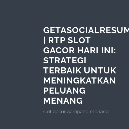
GETASOCIALRESU
| RTP SLOT
GACOR HARI INI:
STRATEGI
TERBAIK UNTUK
MENINGKATKAN
PELUANG
MENANG
slot gacor gampang menang