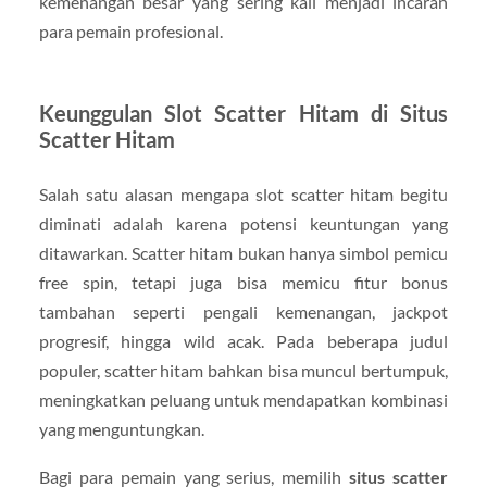
kemenangan besar yang sering kali menjadi incaran
para pemain profesional.
Keunggulan Slot Scatter Hitam di Situs
Scatter Hitam
Salah satu alasan mengapa slot scatter hitam begitu
diminati adalah karena potensi keuntungan yang
ditawarkan. Scatter hitam bukan hanya simbol pemicu
free spin, tetapi juga bisa memicu fitur bonus
tambahan seperti pengali kemenangan, jackpot
progresif, hingga wild acak. Pada beberapa judul
populer, scatter hitam bahkan bisa muncul bertumpuk,
meningkatkan peluang untuk mendapatkan kombinasi
yang menguntungkan.
Bagi para pemain yang serius, memilih
situs scatter