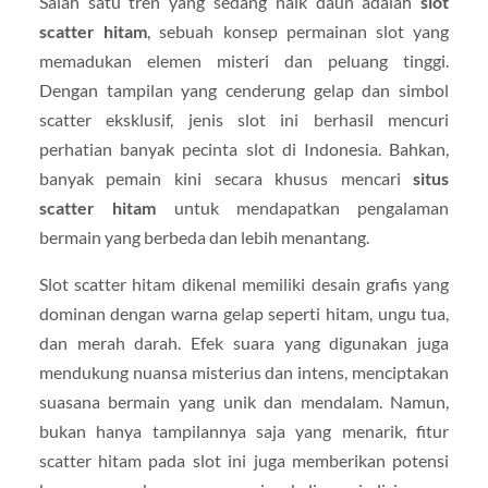
Salah satu tren yang sedang naik daun adalah
slot
scatter hitam
, sebuah konsep permainan slot yang
memadukan elemen misteri dan peluang tinggi.
Dengan tampilan yang cenderung gelap dan simbol
scatter eksklusif, jenis slot ini berhasil mencuri
perhatian banyak pecinta slot di Indonesia. Bahkan,
banyak pemain kini secara khusus mencari
situs
scatter hitam
untuk mendapatkan pengalaman
bermain yang berbeda dan lebih menantang.
Slot scatter hitam dikenal memiliki desain grafis yang
dominan dengan warna gelap seperti hitam, ungu tua,
dan merah darah. Efek suara yang digunakan juga
mendukung nuansa misterius dan intens, menciptakan
suasana bermain yang unik dan mendalam. Namun,
bukan hanya tampilannya saja yang menarik, fitur
scatter hitam pada slot ini juga memberikan potensi