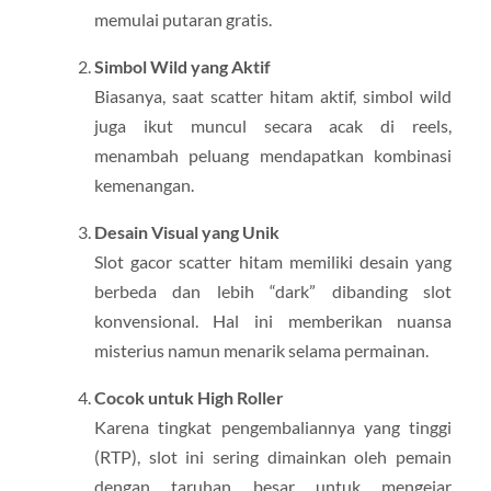
memulai putaran gratis.
Simbol Wild yang Aktif
Biasanya, saat scatter hitam aktif, simbol wild
juga ikut muncul secara acak di reels,
menambah peluang mendapatkan kombinasi
kemenangan.
Desain Visual yang Unik
Slot gacor scatter hitam memiliki desain yang
berbeda dan lebih “dark” dibanding slot
konvensional. Hal ini memberikan nuansa
misterius namun menarik selama permainan.
Cocok untuk High Roller
Karena tingkat pengembaliannya yang tinggi
(RTP), slot ini sering dimainkan oleh pemain
dengan taruhan besar untuk mengejar