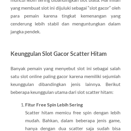
yang membuat slot ini dijuluki sebagai “slot gacor” oleh
para pemain karena tingkat kemenangan yang
cenderung lebih stabil dan menguntungkan dalam
jangka pendek.
Keunggulan Slot Gacor Scatter Hitam
Banyak pemain yang menyebut slot ini sebagai salah
satu slot online paling gacor karena memiliki sejumlah
keunggulan dibandingkan jenis lainnya. Berikut
beberapa keunggulan utama dari slot scatter hitam:
Fitur Free Spin Lebih Sering
Scatter hitam memicu free spin dengan lebih
mudah. Bahkan, dalam beberapa jenis game,
hanya dengan dua scatter saja sudah bisa