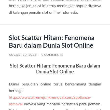
heran jika jenis slot ini terus meningkat popularitasnya
di kalangan pemain slot online Indonesia.
Slot Scatter Hitam: Fenomena
Baru dalam Dunia Slot Online
AUGUST 30, 2025
/
0 COMMENTS
Slot Scatter Hitam: Fenomena Baru dalam
Dunia Slot Online
Dunia perjudian online terus berkembang dengan
berbagai
https://www.xtremejunkremoval.com/appliance-
removal
inovasi yang menarik perhatian para pemain.