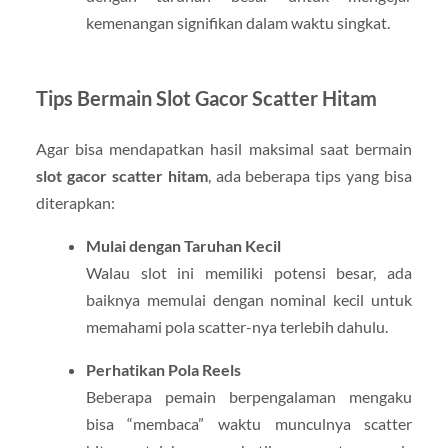
kemenangan signifikan dalam waktu singkat.
Tips Bermain Slot Gacor Scatter Hitam
Agar bisa mendapatkan hasil maksimal saat bermain
slot gacor scatter hitam
, ada beberapa tips yang bisa
diterapkan:
Mulai dengan Taruhan Kecil
Walau slot ini memiliki potensi besar, ada
baiknya memulai dengan nominal kecil untuk
memahami pola scatter-nya terlebih dahulu.
Perhatikan Pola Reels
Beberapa pemain berpengalaman mengaku
bisa “membaca” waktu munculnya scatter