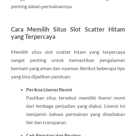
penting dalam permainannya.
Cara Memilih Situs Slot Scatter Hitam
yang Terpercaya
Memilih situs slot scatter hitam yang terpercaya
sangat penting untuk memastikan pengalaman
bermain yang aman dan nyaman. Berikut beberapa tips
yang bisa dijadikan panduan:
Periksa Lisensi Resmi
Pastikan situs tersebut memiliki lisensi resmi
dari lembaga perjudian yang diakui. Lisensi ini
menjamin bahwa permainan yang disediakan
fair dan transparan.
Cek Reputasi dan Review