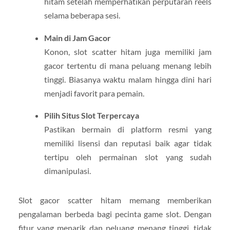
hitam setelah memperhatikan perputaran reels
selama beberapa sesi.
Main di Jam Gacor
Konon, slot scatter hitam juga memiliki jam
gacor tertentu di mana peluang menang lebih
tinggi. Biasanya waktu malam hingga dini hari
menjadi favorit para pemain.
Pilih Situs Slot Terpercaya
Pastikan bermain di platform resmi yang
memiliki lisensi dan reputasi baik agar tidak
tertipu oleh permainan slot yang sudah
dimanipulasi.
Slot gacor scatter hitam memang memberikan
pengalaman berbeda bagi pecinta game slot. Dengan
fitur yang menarik dan peluang menang tinggi, tidak